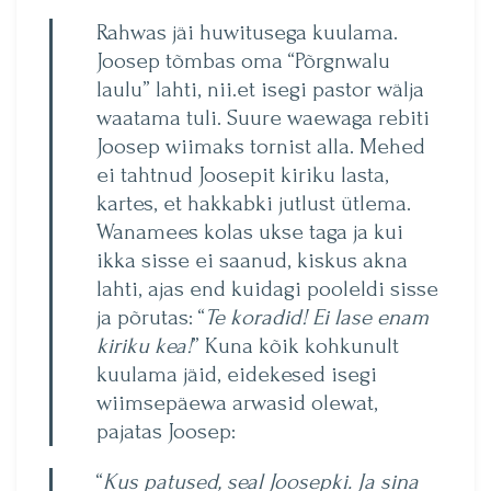
Rahwas jäi huwitusega kuulama.
Joosep tõmbas oma “Põrgnwalu
laulu” lahti, nii.et isegi pastor wälja
waatama tuli. Suure waewaga rebiti
Joosep wiimaks tornist alla. Mehed
ei tahtnud Joosepit kiriku lasta,
kartes, et hakkabki jutlust ütlema.
Wanamees kolas ukse taga ja kui
ikka sisse ei saanud, kiskus akna
lahti, ajas end kuidagi pooleldi sisse
ja põrutas: “
Te koradid! Ei lase enam
kiriku kea!
” Kuna kõik kohkunult
kuulama jäid, eidekesed isegi
wiimsepäewa arwasid olewat,
pajatas Joosep:
“
Kus patused, seal Joosepki. Ja sina