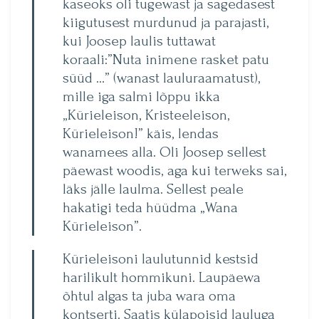
kaseoks oli tugewast ja sagedasest
kiigutusest murdunud ja parajasti,
kui Joosep laulis tuttawat
koraali:”Nuta inimene rasket patu
süüd …” (wanast lauluraamatust),
mille iga salmi lõppu ikka
„Kürieleison, Kristeeleison,
Kürieleison!” käis, lendas
wanamees alla. Oli Joosep sellest
päewast woodis, aga kui terweks sai,
läks jälle laulma. Sellest peale
hakatigi teda hüüdma „Wana
Kürieleison”.
Kürieleisoni laulutunnid kestsid
harilikult hommikuni. Laupäewa
õhtul algas ta juba wara oma
kontserti. Saatis külapoisid lauluga