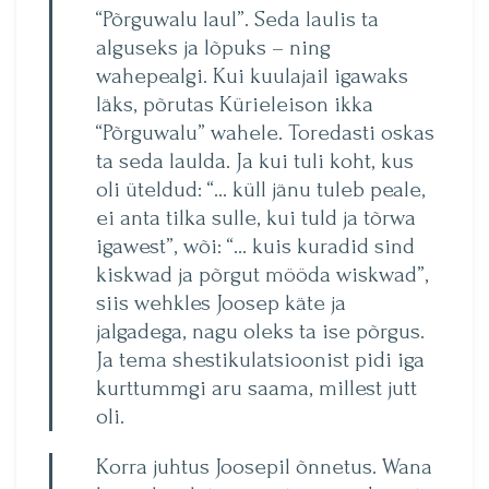
“Põrguwalu laul”. Seda laulis ta
alguseks ja lõpuks – ning
wahepealgi. Kui kuulajail igawaks
läks, põrutas Kürieleison ikka
“Põrguwalu” wahele. Toredasti oskas
ta seda laulda. Ja kui tuli koht, kus
oli üteldud: “… küll jänu tuleb peale,
ei anta tilka sulle, kui tuld ja tõrwa
igawest”, wõi: “… kuis kuradid sind
kiskwad ja põrgut mööda wiskwad”,
siis wehkles Joosep käte ja
jalgadega, nagu oleks ta ise põrgus.
Ja tema shestikulatsioonist pidi iga
kurttummgi aru saama, millest jutt
oli.
Korra juhtus Joosepil õnnetus. Wana