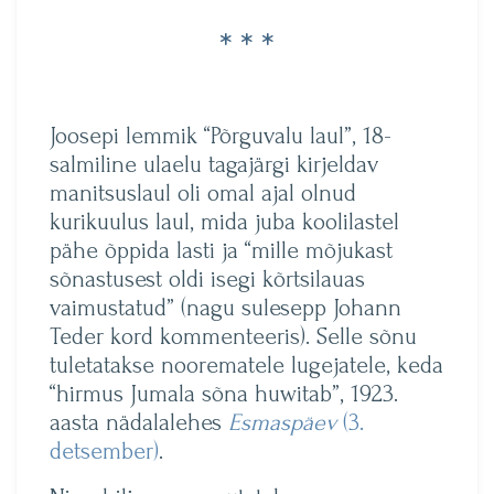
* * *
Joosepi lemmik “Põrguvalu laul”, 18-
salmiline ulaelu tagajärgi kirjeldav
manitsuslaul oli omal ajal olnud
kurikuulus laul, mida juba koolilastel
pähe õppida lasti ja “mille mõjukast
sõnastusest oldi isegi kõrtsilauas
vaimustatud” (nagu sulesepp Johann
Teder kord kommenteeris). Selle sõnu
tuletatakse noorematele lugejatele, keda
“hirmus Jumala sõna huwitab”, 1923.
aasta nädalalehes
Esmaspäev
(3.
detsember)
.