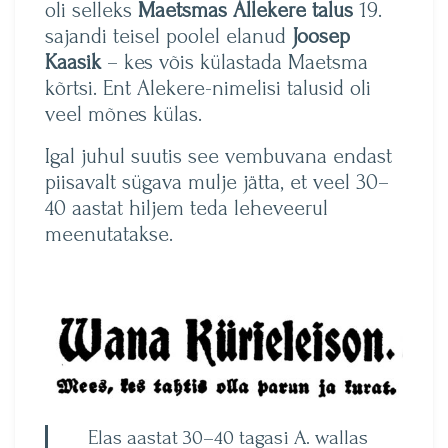
oli selleks
Maetsmas
Allekere talus
19.
sajandi teisel poolel elanud
Joosep
Kaasik
– kes võis külastada Maetsma
kõrtsi. Ent Alekere-nimelisi talusid oli
veel mõnes külas.
Igal juhul suutis see vembuvana endast
piisavalt sügava mulje jätta, et veel 30–
40 aastat hiljem teda leheveerul
meenutatakse.
Elas aastat 30–40 tagasi A. wallas