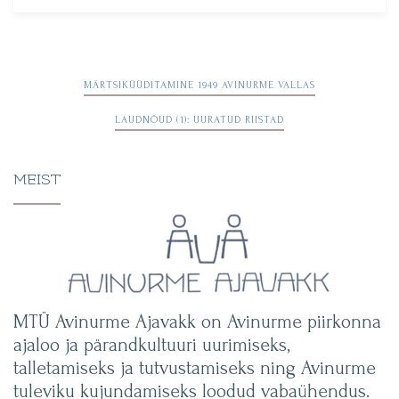
Navigeerimine
MÄRTSIKÜÜDITAMINE 1949 AVINURME VALLAS
LAUDNÕUD (1): UURATUD RIISTAD
MEIST
MTÜ Avinurme Ajavakk on Avinurme piirkonna
ajaloo ja pärandkultuuri uurimiseks,
talletamiseks ja tutvustamiseks ning Avinurme
tuleviku kujundamiseks loodud vabaühendus.