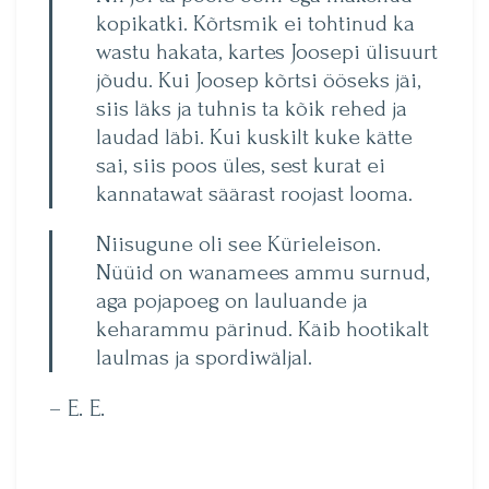
kopikatki. Kõrtsmik ei tohtinud ka
wastu hakata, kartes Joosepi ülisuurt
jõudu. Kui Joosep kõrtsi ööseks jäi,
siis läks ja tuhnis ta kõik rehed ja
laudad läbi. Kui kuskilt kuke kätte
sai, siis poos üles, sest kurat ei
kannatawat säärast roojast looma.
Niisugune oli see Kürieleison.
Nüüid on wanamees ammu surnud,
aga pojapoeg on lauluande ja
keharammu pärinud. Käib hootikalt
laulmas ja spordiwäljal.
– E. E.