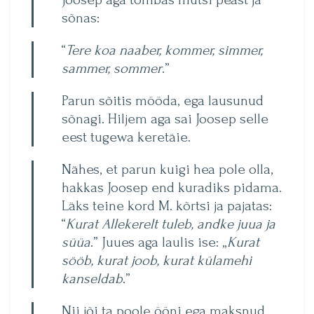
sõnas:
“
Tere koa naaber, kommer, simmer,
sammer, sommer
.”
Parun sõitis mööda, ega lausunud
sõnagi. Hiljem aga sai Joosep selle
eest tugewa keretäie.
Nähes, et parun kuigi hea pole olla,
hakkas Joosep end kuradiks pidama.
Läks teine kord M. kõrtsi ja pajatas:
“
Kurat Allekerelt tuleb, andke juua ja
süüa
.” Juues aga laulis ise: „
Kurat
sööb, kurat joob, kurat külamehi
kanseldab
.”
Nii jõi ta poole ööni ega maksnud