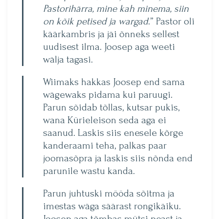
Pastorihärra, mine kah minema, siin
on kõik petised ja wargad
.” Pastor oli
käärkambris ja jäi õnneks sellest
uudisest ilma. Joosep aga weeti
wälja tagasi.
Wiimaks hakkas Joosep end sama
wägewaks pidama kui paruugi.
Parun sõidab tõllas, kutsar pukis,
wana Kürieleison seda aga ei
saanud. Laskis siis enesele kõrge
kanderaami teha, palkas paar
joomasõpra ja laskis siis nõnda end
parunile wastu kanda.
Parun juhtuski mööda sõitma ja
imestas wäga säärast rongikäiku.
Joosep aga tõmbas mütsi peast ja