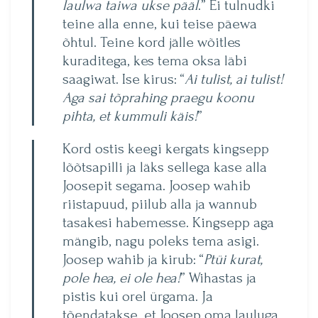
laulwa taiwa ukse pääl
.” Ei tulnudki
teine alla enne, kui teise päewa
õhtul. Teine kord jälle wõitles
kuraditega, kes tema oksa läbi
saagiwat. Ise kirus: “
Ai tulist, ai tulist!
Aga sai tõprahing praegu koonu
pihta, et kummuli käis!
”
Kord ostis keegi kergats kingsepp
lõõtsapilli ja läks sellega kase alla
Joosepit segama. Joosep wahib
riistapuud, piilub alla ja wannub
tasakesi habemesse. Kingsepp aga
mängib, nagu poleks tema asigi.
Joosep wahib ja kirub: “
Ptüi kurat,
pole hea, ei ole hea!
” Wihastas ja
pistis kui orel ürgama. Ja
tõendatakse, et Joosep oma lauluga