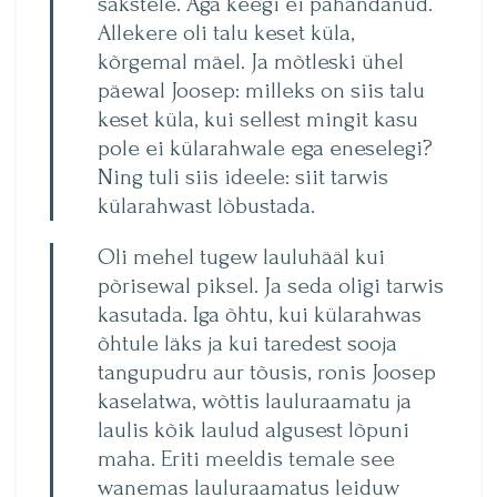
sakstele. Aga keegi ei pahandanud.
Allekere oli talu keset küla,
kõrgemal mäel. Ja mõtleski ühel
päewal Joosep: milleks on siis talu
keset küla, kui sellest mingit kasu
pole ei külarahwale ega eneselegi?
Ning tuli siis ideele: siit tarwis
külarahwast lõbustada.
Oli mehel tugew lauluhääl kui
põrisewal piksel. Ja seda oligi tarwis
kasutada. Iga õhtu, kui külarahwas
õhtule läks ja kui taredest sooja
tangupudru aur tõusis, ronis Joosep
kaselatwa, wõttis lauluraamatu ja
laulis kõik laulud algusest lõpuni
maha. Eriti meeldis temale see
wanemas lauluraamatus leiduw