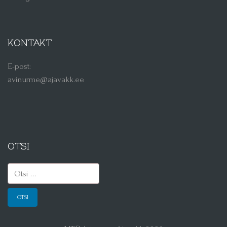
KONTAKT
E-post:
avinurme@ajavakk.ee
OTSI
Otsi: