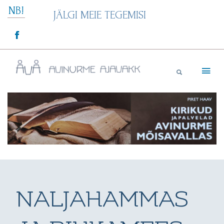
Skip
NB!
JÄLGI MEIE TEGEMISI
to
content
Avinurme Ajavakk
NALJAHAMMAS