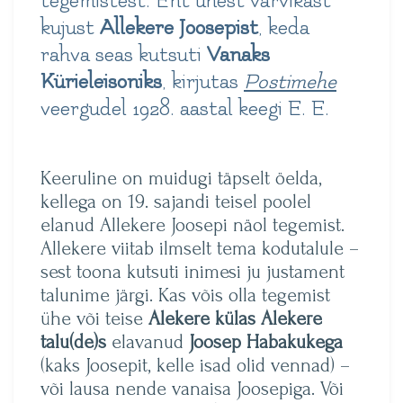
tegemistest. Ent ühest värvikast
kujust
Allekere Joosepist
, keda
rahva seas kutsuti
Vanaks
Kürieleisoniks
, kirjutas
Postimehe
veergudel 1928. aastal
keegi E. E.
Keeruline on muidugi täpselt öelda,
kellega on 19. sajandi teisel poolel
elanud Allekere Joosepi näol tegemist.
Allekere viitab ilmselt tema kodutalule –
sest toona kutsuti inimesi ju justament
talunime järgi. Kas võis olla tegemist
ühe või teise
Alekere külas Alekere
talu(de)s
elavanud
Joosep Habakukega
(kaks Joosepit, kelle isad olid vennad) –
või lausa nende vanaisa Joosepiga. Või