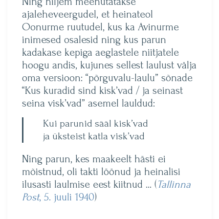
Ning hiljem meenutatakse
ajaleheveergudel, et heinateol
Oonurme ruutudel, kus ka Avinurme
inimesed osalesid ning kus parun
kadakase kepiga aeglastele niitjatele
hoogu andis, kujunes sellest laulust välja
oma versioon: “põrguvalu-laulu” sõnade
“Kus kuradid sind kisk’vad / ja seinast
seina visk’vad” asemel lauldud:
Kui parunid sääl kisk’vad
ja üksteist katla visk’vad
Ning parun, kes maakeelt hästi ei
mõistnud, oli takti löönud ja heinalisi
ilusasti laulmise eest kiitnud … (
Tallinna
Post
, 5. juuli 1940
)