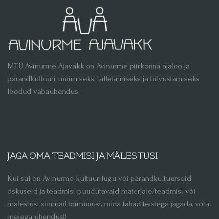
MTÜ Avinurme Ajavakk on Avinurme piirkonna ajaloo ja
pärandkultuuri uurimiseks, talletamiseks ja tutvustamiseks
loodud vabaühendus.
JAGA OMA TEADMISI JA MÄLESTUSI
Kui sul on Avinurme kultuurilugu või pärandkultuurseid
oskuseid ja teadmisi puudutavaid materjale/teadmisi või
mälestusi siinmail toimunust, mida tahad teistega jagada, võta
meiega ühendust!