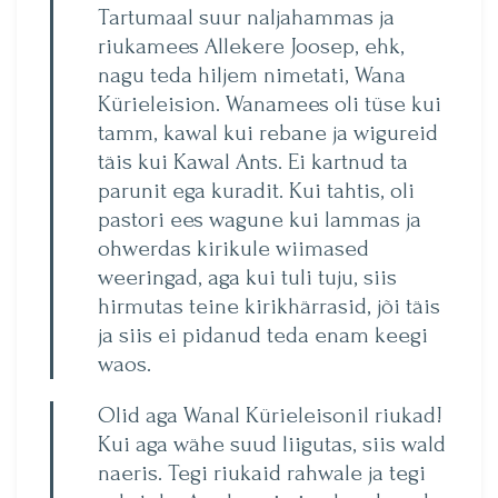
Tartumaal suur naljahammas ja
riukamees Allekere Joosep, ehk,
nagu teda hiljem nimetati, Wana
Kürieleision. Wanamees oli tüse kui
tamm, kawal kui rebane ja wigureid
täis kui Kawal Ants. Ei kartnud ta
parunit ega kuradit. Kui tahtis, oli
pastori ees wagune kui lammas ja
ohwerdas kirikule wiimased
weeringad, aga kui tuli tuju, siis
hirmutas teine kirikhärrasid, jõi täis
ja siis ei pidanud teda enam keegi
waos.
Olid aga Wanal Kürieleisonil riukad!
Kui aga wähe suud liigutas, siis wald
naeris. Tegi riukaid rahwale ja tegi