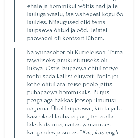
ehale ja hommikul wõttis nad jälle
lauluga wastu, ise wahepeal kogu öö
lauldes. Niisugused olid tema
laupäewa õhtud ja ööd. Teistel
päewadel oli kontsert lühem.
Ka wiinasõber oli Kürieleison. Tema
tawaliseks jänukustutuseks oli
liikwa. Ostis laupäewa õhtul terwe
toobi seda kallist eluwett. Poole jõi
kohe õhtul ära, teise poole jättis
pühapäewa hommikuks. Purjus
peaga aga hakkas Joosep ilmutusi
nägema. Ühel laupäewal, kui ta jälle
kaseoksal laulis ja poeg teda alla
läks kutsuma, näitas wanamees
käega üles ja sõnas: “
Kae, kus engli