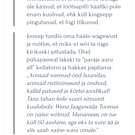
üle käinud, et lõõtsapilli häältki pole
enam kuulnud, ehk küll kingsepp
pingutanud, et higi tilkunud.
Joosep tundis oma hääle wägewust
ja mõtles, et miks ei wõi ta õige
kirikuski jutlustada. Ühel
pühapäewal läkski ta “paraja auru
all” kellatorni ja hakkas pajatama:
„
Armsad wennad-õed Issandas,
armsad ristiinimesed ja õndsad,
kallid patused ja kõrtsi-joodikud!
Täna tahan teile suurt sõnumit
kuulutada: Wana Jaaguwälja Toomas
on naise wõtnud. Manamees on ise
küll 60 aastane, aga eks ta sure ää ja
siis saab naine wara omale
.”