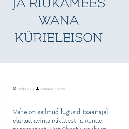
JA RIUKAMEES
WANA
KÜRIELEISON
Posted
aprill 1, 2022
Avinurme Ajavakk
by
Vähe on säilinud lugusid tsaariajal
elanud avinurmikutest ja nende