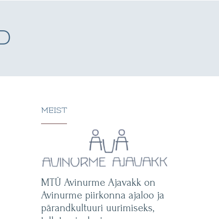
D
MEIST
MTÜ Avinurme Ajavakk on
Avinurme piirkonna ajaloo ja
pärandkultuuri uurimiseks,