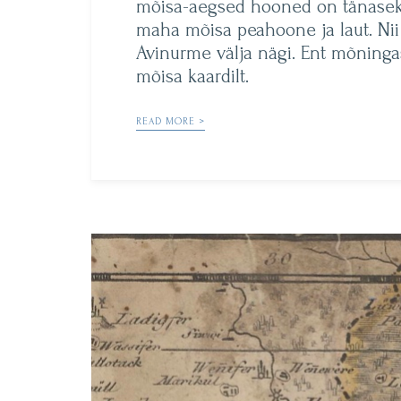
mõisa-aegsed hooned on tänaseks 
maha mõisa peahoone ja laut. Nii 
Avinurme välja nägi. Ent mõninga
mõisa kaardilt.
READ MORE >