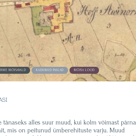
URME MÕISAVALD
KADUNUD PAIGAD
MÕISA LOOD
ASI
 tänaseks alles suur muud, kui kolm võimast pärna
it, mis on peitunud ümberehituste varju. Muud