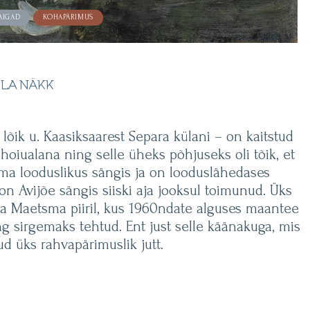
AIGAD
KOHAPÄRIMUS
ELA NÄKK
lõik u. Kaasiksaarest Separa külani – on kaitstud
oiualana ning selle üheks põhjuseks oli tõik, et
oma looduslikus sängis ja on looduslähedases
n Avijõe sängis siiski aja jooksul toimunud. Üks
 ja Maetsma piiril, kus 1960ndate alguses maantee
g sirgemaks tehtud. Ent just selle käänakuga, mis
ud üks rahvapärimuslik jutt.