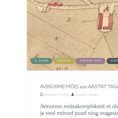
19. SAJAND
AJATERAD
AVINURME MÕIS
AVIN
AVINURME MÕIS 200 AASTAT TAG
Posted
detsember 10, 2022
Avinurme Ajavakk
by
Avinurme mõisakompleksist ei ole
ja veel mõned puud ning magasia