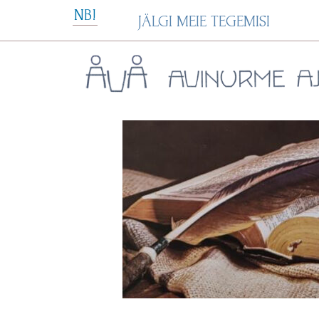
Skip
NB!
JÄLGI MEIE TEGEMISI
to
content
Avinurme Ajavakk