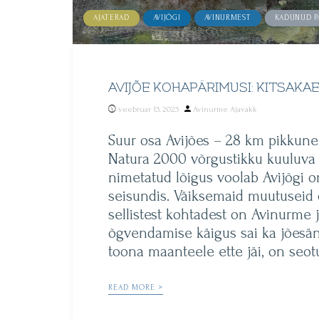
AJATERAD
AVIJÕGI
AVINURMEST
KADUNUD P
AVIJÕE KOHAPÄRIMUSI: KITSAKA
Posted
veebruar 13, 2023
Avinurme Ajavakk
by
Suur osa Avijões – 28 km pikkune 
Natura 2000 võrgustikku kuuluva h
nimetatud lõigus voolab Avijõgi 
seisundis. Väiksemaid muutuseid o
sellistest kohtadest on Avinurme
õgvendamise käigus sai ka jõesän
toona maanteele ette jäi, on seot
READ MORE >