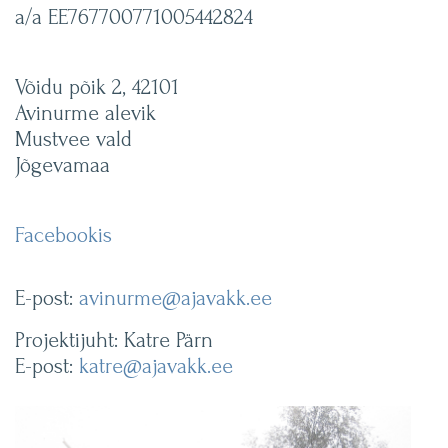
a/a EE767700771005442824
Võidu põik 2, 42101
Avinurme alevik
Mustvee vald
Jõgevamaa
Facebookis
E-post:
avinurme@ajavakk.ee
Projektijuht: Katre Pärn
E-post:
katre@ajavakk.ee