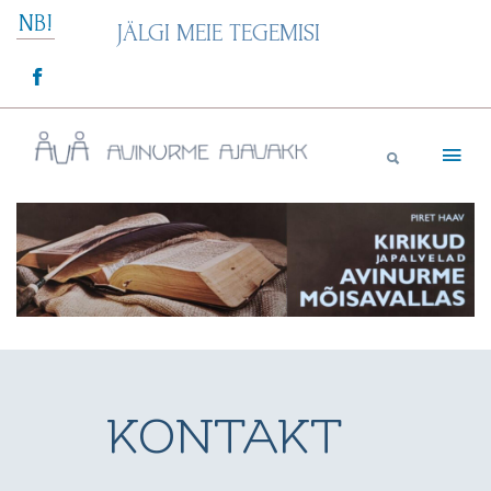
Skip
NB!
JÄLGI MEIE TEGEMISI
to
content
Avinurme Ajavakk
KONTAKT