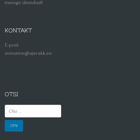
meiega ühendust!
KONTAKT
E-post:
avinurme@ajavakk.ee
OTSI
Otsi: