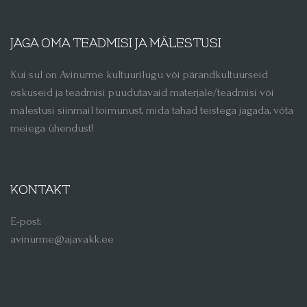
JAGA OMA TEADMISI JA MÄLESTUSI
Kui sul on Avinurme kultuurilugu või pärandkultuurseid
oskuseid ja teadmisi puudutavaid materjale/teadmisi või
mälestusi siinmail toimunust, mida tahad teistega jagada, võta
meiega ühendust!
KONTAKT
E-post:
avinurme@ajavakk.ee