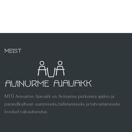
MEIST
MTÜ Avinurme Ajavakk on Avinurme piirkonna ajaloo ja
pärandkultuuri uurimiseks, talletamiseks ja tutvustamiseks
loodud vabaühendus.