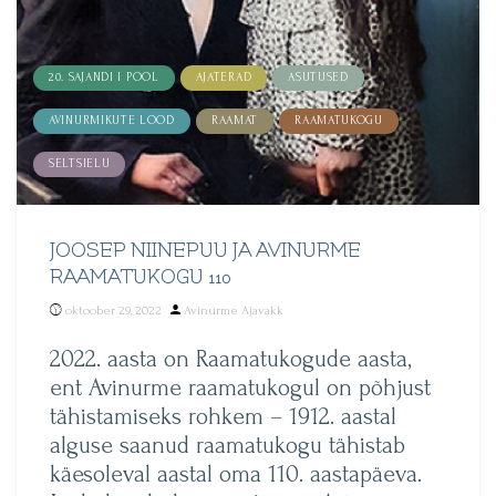
20. SAJANDI I POOL
AJATERAD
ASUTUSED
AVINURMIKUTE LOOD
RAAMAT
RAAMATUKOGU
SELTSIELU
JOOSEP NIINEPUU JA AVINURME
RAAMATUKOGU 110
Posted
oktoober 29, 2022
Avinurme Ajavakk
by
2022. aasta on Raamatukogude aasta,
ent Avinurme raamatukogul on põhjust
tähistamiseks rohkem – 1912. aastal
alguse saanud raamatukogu tähistab
käesoleval aastal oma 110. aastapäeva.