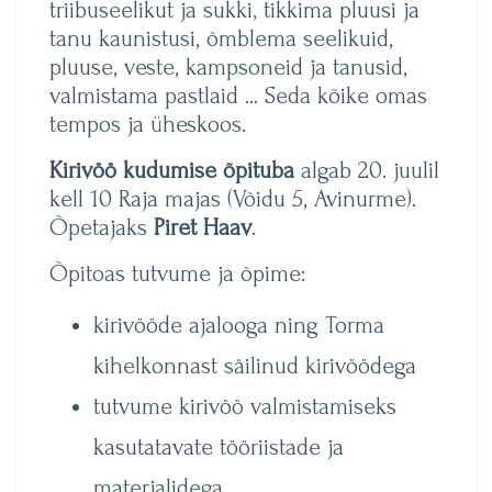
triibuseelikut ja sukki, tikkima pluusi ja
tanu kaunistusi, õmblema seelikuid,
pluuse, veste, kampsoneid ja tanusid,
valmistama pastlaid … Seda kõike omas
tempos ja üheskoos.
Kirivöö kudumise õpituba
algab 20. juulil
kell 10 Raja majas (Võidu 5, Avinurme).
Õpetajaks
Piret Haav
.
Õpitoas tutvume ja õpime:
kirivööde ajalooga ning Torma
kihelkonnast säilinud kirivöödega
tutvume kirivöö valmistamiseks
kasutatavate tööriistade ja
materjalidega