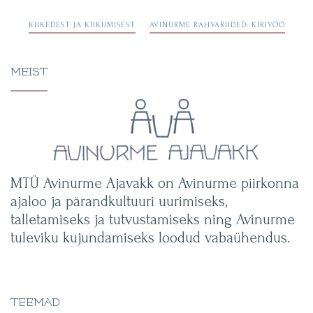
Navigeerimine
KIIKEDEST JA KIIKUMISEST
AVINURME RAHVARIIDED: KIRIVÖÖ
MEIST
MTÜ Avinurme Ajavakk on Avinurme piirkonna
ajaloo ja pärandkultuuri uurimiseks,
talletamiseks ja tutvustamiseks ning Avinurme
tuleviku kujundamiseks loodud vabaühendus.
TEEMAD