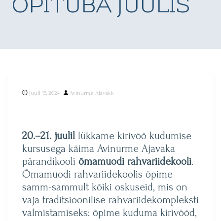
ÕPITUBA JUULIS
Posted
juuli 13, 2024
Avinurme Ajavakk
by
20.–21. juulil
lükkame kirivöö kudumise
kursusega käima Avinurme Ajavaka
pärandikooli
õmamuodi rahvariidekooli
.
Õmamuodi rahvariidekoolis õpime
samm-sammult kõiki oskuseid, mis on
vaja traditsioonilise rahvariidekompleksti
valmistamiseks: õpime kuduma kirivööd,