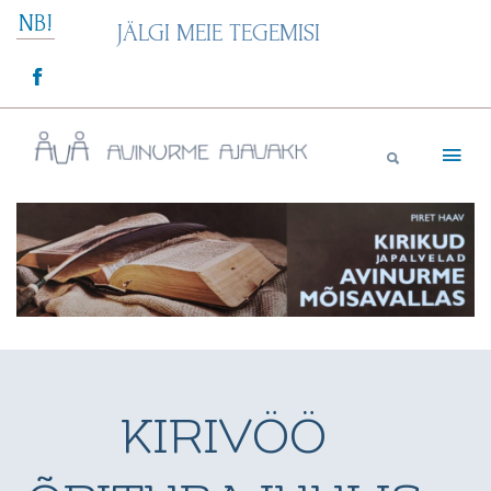
Skip
NB!
JÄLGI MEIE TEGEMISI
to
content
Avinurme Ajavakk
KIRIVÖÖ