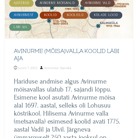
AJATERAD
AVINURME MÕISAVALD
AVINURME VALD
AVINURMEST
KOOLID
KOOLIELU
KÜLADE LOOD
LÄBI AJA
AVINURME (MÕISA)VALLA KOOLID LÄBI
AJA
Posted
juuni 7, 2022
Avinurme Ajavakk
by
Hariduse andmise algus Avinurme
mõisavallas ulatub 17. sajandi lõppu.
Esimene kool asutati Avinurme mõisa
alal 1697. aastal, selleks oli Lohusuu
köstrikool. Hilisema Avinurme valla
(metsavalla) esimesed koolid avati 1775.
aastal Vadil ja Ulvil. Järgneva
ümmarguselt 250 aasta jooksul on