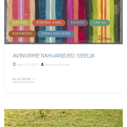
AJATERAD
AVINURME NAINE
KÄSITÖÖ
LÄBI AJA
RAHVARIIDED
TORMA KIHELKOND
AVINURME RAHVARIIDED: SEELIK
Posted
august 22, 2022
Avinurme Ajavakk
by
READ MORE >