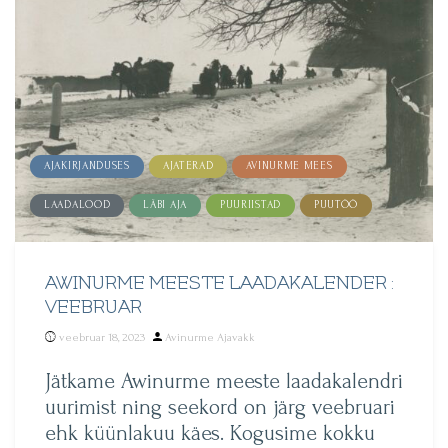
AJAKIRJANDUSES
AJATERAD
AVINURME MEES
LAADALOOD
LÄBI AJA
PUURIISTAD
PUUTÖÖ
AWINURME MEESTE LAADAKALENDER :
VEEBRUAR
Posted
veebruar 18, 2023
Avinurme Ajavakk
by
Jätkame Awinurme meeste laadakalendri
uurimist ning seekord on järg veebruari
ehk küünlakuu käes. Kogusime kokku