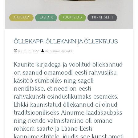
AJATERAD
LÄBI AJA
PUURIISTAD
TÜNNITSEHH
ÕLLEKAPP, ÕLLEKANN JA ÕLLEKRUUS
Posted
juuni 15, 2022
Avinurme Ajavakk
by
Kaunite kirjadega ja voolitud õllekannud
on saanud omamoodi eesti rahvusliku
käsitöö sümboliks ning sageli
nenditakse, et need on eesti
rahvakunsti esinduslikumaks esemeks.
Ehkki kaunistatud õllekannud ei olnud
traditsiooniliseks Ainurme laadakaubaks
ning nende valmistamine oli omane
rohkem saarte ja Lääne-Eesti
kannumeistritele, jõudis see kunst ometi