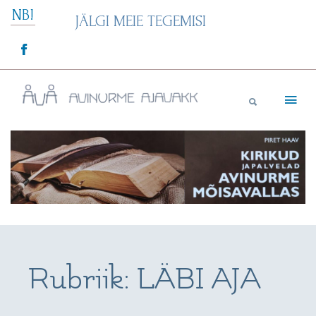
Skip
NB!
JÄLGI MEIE TEGEMISI
to
content
Avinurme Ajavakk
Rubriik:
LÄBI AJA