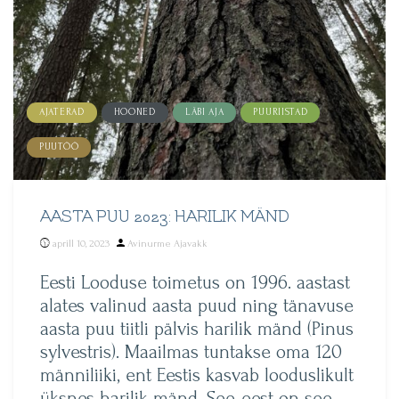
AJATERAD
HOONED
LÄBI AJA
PUURIISTAD
PUUTÖÖ
AASTA PUU 2023: HARILIK MÄND
Posted
aprill 10, 2023
Avinurme Ajavakk
by
Eesti Looduse toimetus on 1996. aastast
alates valinud aasta puud ning tänavuse
aasta puu tiitli pälvis harilik mänd (Pinus
sylvestris). Maailmas tuntakse oma 120
männiliiki, ent Eestis kasvab looduslikult
üksnes harilik mänd. See-eest on see