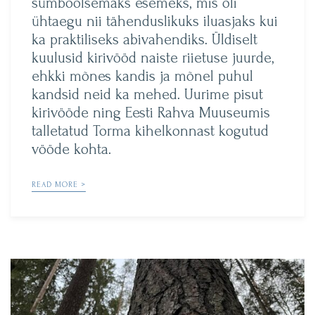
sümboolsemaks esemeks, mis oli
ühtaegu nii tähenduslikuks iluasjaks kui
ka praktiliseks abivahendiks. Üldiselt
kuulusid kirivööd naiste riietuse juurde,
ehkki mõnes kandis ja mõnel puhul
kandsid neid ka mehed. Uurime pisut
kirivööde ning Eesti Rahva Muuseumis
talletatud Torma kihelkonnast kogutud
vööde kohta.
READ MORE >