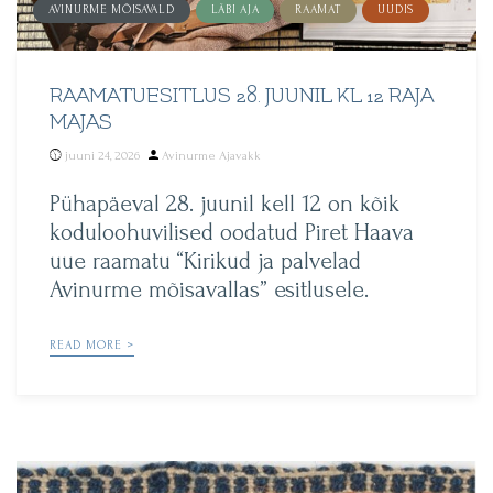
AVINURME MÕISAVALD
LÄBI AJA
RAAMAT
UUDIS
RAAMATUESITLUS 28. JUUNIL KL 12 RAJA
MAJAS
Posted
juuni 24, 2026
Avinurme Ajavakk
by
Pühapäeval 28. juunil kell 12 on kõik
koduloohuvilised oodatud Piret Haava
uue raamatu “Kirikud ja palvelad
Avinurme mõisavallas” esitlusele.
READ MORE >