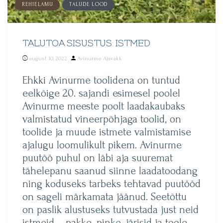
REHIELAMU
TALUDE LOOD
TALUTOA SISUSTUS: ISTMED
Posted
august 10, 2022
Avinurme Ajavakk
by
Ehkki Avinurme toolidena on tuntud
eelkõige 20. sajandi esimesel poolel
Avinurme meeste poolt laadakaubaks
valmistatud vineerpõhjaga toolid, on
toolide ja muude istmete valmistamise
ajalugu loomulikult pikem. Avinurme
puutöö puhul on läbi aja suuremat
tähelepanu saanud siinne laadatoodang
ning koduseks tarbeks tehtavad puutööd
on sageli märkamata jäänud. Seetõttu
on paslik alustuseks tutvustada just neid
istmeid – pakke, pinke, järisid ja toole –,