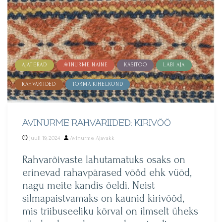
AJATERAD
AVINURME NAINE
KÄSITÖÖ
LÄBI AJA
RAHVARIIDED
TORMA KIHELKOND
AVINURME RAHVARIIDED: KIRIVÖÖ
Posted
juuli 19, 2024
Avinurme Ajavakk
by
Rahvarõivaste lahutamatuks osaks on
erinevad rahavpärased vööd ehk vüöd,
nagu meite kandis öeldi. Neist
silmapaistvamaks on kaunid kirivööd,
mis triibuseeliku kõrval on ilmselt üheks