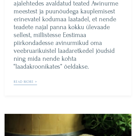
ajalehtedes avaldatud teated Awinurme
meestest ja puunõudega kauplemisest
erinevatel kodumaa laatadel, et nende
teadete najal panna kokku ülevaade
sellest, millistesse Eestimaa
piirkondadesse avinurmikud oma
veebruarikuistel laadaretkedel jõudsid
ning mida nende kohta
“laadakroonikates” öeldakse.
READ MORE >