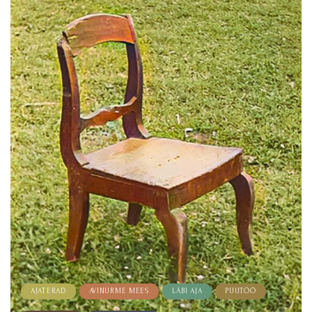
AJATERAD
AVINURME MEES
LÄBI AJA
PUUTÖÖ