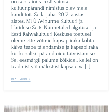
on seni ainus Eesti vaimse
kultuuripärandi nimistus olev meie
kandi toit. Seda juba 2012. aastast
alates. MTÜ Avinurme Kultuuri ja
Hariduse Selts Nurmetuled algatusel ja
Eesti Rahvakultuuri Keskuse toetusel
oleme ette võtnud kapsapiiraka kohta
käiva teabe täiendamise ja kapsapiiraka
kui kohaliku pärandtoidu tutvustamise.
Sel eesmärgil palume kõikidel, kellel on
teadmisi või mälestusi kapsaleiva […]
READ MORE >