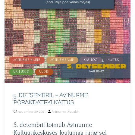
AVINURME NAINE
AVINURME VAIP
KÄSITÖÖ
NÄITUS
ÜRITUSED
UUDIS
5. DETSEMBRIL – AVINURME
PÕRANDATEKI NÄITUS
Posted
november 29, 2021
Avinurme Ajavakk
by
5. detembril toimub Avinurme
Kultuurikeskuses Jõulumaa ning sel