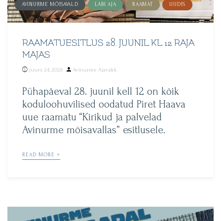
AVINURME MÕISAVALD
LÄBI AJA
RAAMAT
UUDIS
RAAMATUESITLUS 28. JUUNIL KL 12 RAJA
MAJAS
Posted
juuni 24, 2026
Avinurme Ajavakk
by
Pühapäeval 28. juunil kell 12 on kõik
koduloohuvilised oodatud Piret Haava
uue raamatu “Kirikud ja palvelad
Avinurme mõisavallas” esitlusele.
READ MORE >