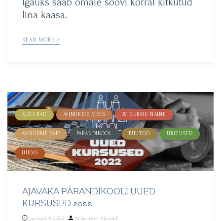
Igaüks saab omale soovi korral kitkutud
lina kaasa.
READ MORE >
AJATERAD
AVINURME MEES
AVINURME NAINE
AVINURME VAIP
PÄRANDIKOOL
PUUTÖÖ
ÜRITUSED
UUDIS
AJAVAKA PÄRANDIKOOLI UUED
KURSUSED 2022
Posted
jaanuar 9, 2022
Avinurme Ajavakk