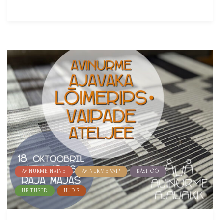
AVINURME NAINE
AVINURME VAIP
KÄSITÖÖ
ÜRITUSED
UUDIS