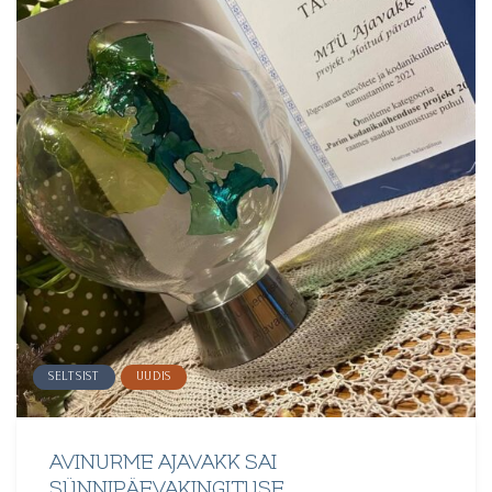
SELTSIST
UUDIS
AVINURME AJAVAKK SAI
SÜNNIPÄEVAKINGITUSE