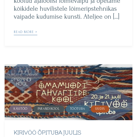
kootud ajaloolisi lõimevaipu ja õpetame
kõikidele huvilistele lõimeripstehnikas
vaipade kudumise kunsti. Ateljee on […]
READ MORE >
KÄSITÖÖ
PÄRANDIKOOL
TÖÖTUBA
UUDIS
KIRIVÖÖ ÕPITUBA JUULIS