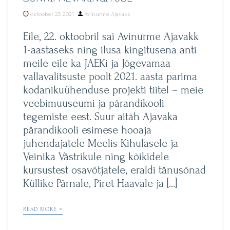
Posted
oktoober 23, 2021
Avinurme Ajavakk
by
Eile, 22. oktoobril sai Avinurme Ajavakk
1-aastaseks ning ilusa kingitusena anti
meile eile ka JAEKi ja Jõgevamaa
vallavalitsuste poolt 2021. aasta parima
kodanikuühenduse projekti tiitel – meie
veebimuuseumi ja pärandikooli
tegemiste eest. Suur aitäh Ajavaka
pärandikooli esimese hooaja
juhendajatele Meelis Kihulasele ja
Veinika Västrikule ning kõikidele
kursustest osavõtjatele, eraldi tänusõnad
Küllike Pärnale, Piret Haavale ja […]
READ MORE >