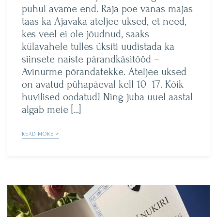
puhul avame end. Raja poe vanas majas
taas ka Ajavaka ateljee uksed, et need,
kes veel ei ole jõudnud, saaks
külavahele tulles üksiti uudistada ka
siinsete naiste pärandkäsitööd –
Avinurme põrandatekke. Ateljee uksed
on avatud pühapäeval kell 10–17. Kõik
huvilised oodatud! Ning juba uuel aastal
algab meie […]
READ MORE >