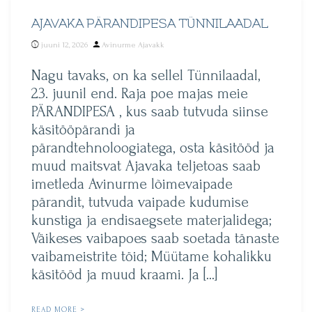
AJAVAKA PÄRANDIPESA TÜNNILAADAL
Posted
juuni 12, 2026
Avinurme Ajavakk
by
Nagu tavaks, on ka sellel Tünnilaadal,
23. juunil end. Raja poe majas meie
PÄRANDIPESA , kus saab tutvuda siinse
käsitööpärandi ja
pärandtehnoloogiatega, osta käsitööd ja
muud maitsvat Ajavaka teljetoas saab
imetleda Avinurme lõimevaipade
pärandit, tutvuda vaipade kudumise
kunstiga ja endisaegsete materjalidega;
Väikeses vaibapoes saab soetada tänaste
vaibameistrite töid; Müütame kohalikku
käsitööd ja muud kraami. Ja […]
READ MORE >