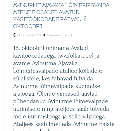
AVINURME AJAVAKA LÕIMERIPSVAIBA
ATELJEE OSALEB AVATUD
KÄSITÖÖKODADE PÄEVAL 18.
OKTOOBRIL
Posted
oktoober 9, 2025
Avinurme Ajavakk
by
18. oktoobril ühineme Avatud
käsitöökodadega (ww.folkart.ee) ja
avame Avinurma Ajavaka
Lõimeripsvaipade ateljee kõikidele
külalistele, kes tahavad tutvuda
Avinurme lõimevaipade kudumise
ajalooga. Oleme viimased aastad
pühendanud Avinurme lõimevaipade
uurimisele ning ateljees saab tutvuda
meie uurimistööga ja selle viljadega.
Ateljees saab imetleda Avinurme naiste