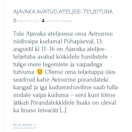
AJAVAKA AVATUD ATELJEE-TELJETUBA
Posted
august 10, 2023
Avinurme Ajavakk
by
Tule Ajavaka ateljeesse oma Avinurme
niidivaipa kuduma! Pühapäeval, 13.
augustil kl 11–16 on Ajavaka ateljee-
teljetuba avatud kõikidele huvilistele –
tulge meie tegemiste ja vaipadega
tutvuma
Oleme oma teljetuppa üles
seadnud kahe Avinurme põrandateki
kangad ja iga kudumishuviline saab tulla
endale vaipa kuduma – seni kuni lõime
jätkub Põrandatekkidele lisaks on üleval
ka linase leivaräti […]
READ MORE >