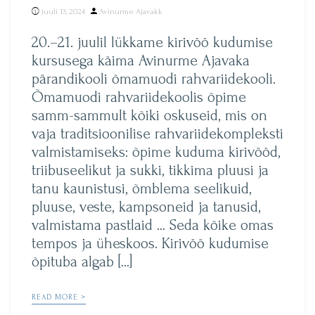
Posted
juuli 13, 2024
Avinurme Ajavakk
by
20.–21. juulil lükkame kirivöö kudumise
kursusega käima Avinurme Ajavaka
pärandikooli õmamuodi rahvariidekooli.
Õmamuodi rahvariidekoolis õpime
samm-sammult kõiki oskuseid, mis on
vaja traditsioonilise rahvariidekompleksti
valmistamiseks: õpime kuduma kirivööd,
triibuseelikut ja sukki, tikkima pluusi ja
tanu kaunistusi, õmblema seelikuid,
pluuse, veste, kampsoneid ja tanusid,
valmistama pastlaid … Seda kõike omas
tempos ja üheskoos. Kirivöö kudumise
õpituba algab […]
READ MORE >