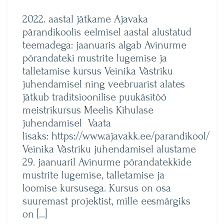
by
2022. aastal jätkame Ajavaka
pärandikoolis eelmisel aastal alustatud
teemadega: jaanuaris algab Avinurme
põrandateki mustrite lugemise ja
talletamise kursus Veinika Västriku
juhendamisel ning veebruarist alates
jätkub traditsioonilise puukäsitöö
meistrikursus Meelis Kihulase
juhendamisel Vaata
lisaks: https://www.ajavakk.ee/parandikool/
Veinika Västriku juhendamisel alustame
29. jaanuaril Avinurme põrandatekkide
mustrite lugemise, talletamise ja
loomise kursusega. Kursus on osa
suuremast projektist, mille eesmärgiks
on […]