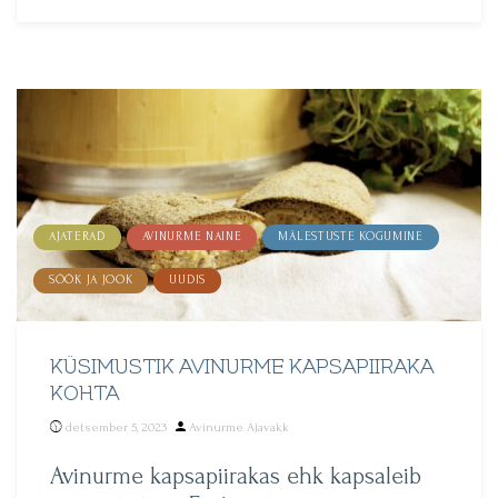
AJATERAD
AVINURME NAINE
MÄLESTUSTE KOGUMINE
SÖÖK JA JOOK
UUDIS
KÜSIMUSTIK AVINURME KAPSAPIIRAKA
KOHTA
Posted
detsember 5, 2023
Avinurme Ajavakk
by
Avinurme kapsapiirakas ehk kapsaleib