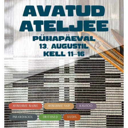
AVINURME NAINE
AVINURME VAIP
KÄSITÖÖ
PÄRANDIKOOL
ÜRITUSED
UUDIS