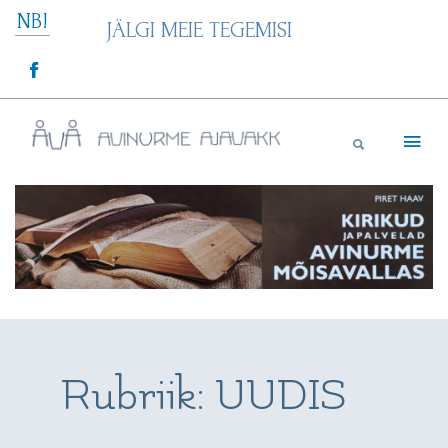
Skip
NB!
JÄLGI MEIE TEGEMISI
to
content
Avinurme Ajavakk
Rubriik:
UUDIS