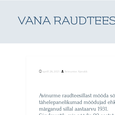
VANA RAUDTEES
Posted
aprill 28, 2021
Avinurme Ajavakk
by
Avinurme raudteesillast mööda sõ
tähelepanelikumad möödujad eh
märganud sillal aastaarvu 1931.