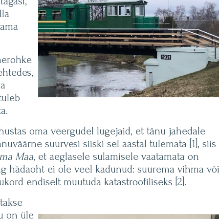
tagasi,
lla
sama
umerohke
lehtedes,
da
tuleb
a.
hustas oma veergudel lugejaid, et tänu jahedale
uväärne suurvesi siiski sel aastal tulemata [1], siis
ma Maa
, et aeglasele sulamisele vaatamata on
ning hädaoht ei ole veel kadunud: suurema vihma võ
ukord endiselt muutuda katastroofiliseks [2].
atakse
u on üle