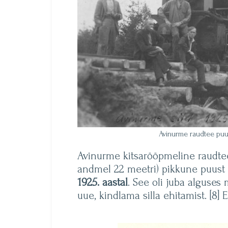
Avinurme raudtee puus
Avinurme kitsarööpmeline raudtee
andmel 22 meetri) pikkune puust r
1925. aastal
. See oli juba alguses 
uue, kindlama silla ehitamist. [8] E