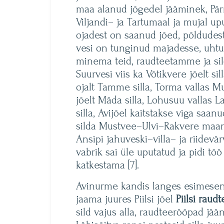
maa alanud jõgedel jääminek, Pär
Viljandi– ja Tartumaal ja mujal up
ojadest on saanud jõed, põldudest
vesi on tunginud majadesse, uht
minema teid, raudteetamme ja sil
Suurvesi viis ka Võtikvere jõelt sil
ojalt Tamme silla, Torma vallas M
jõelt Mäda silla, Lohusuu vallas L
silla, Avijõel kaitstakse viga saan
silda Mustvee–Ulvi–Rakvere maan
Ansipi jahuveski–villa– ja riidevä
vabrik sai üle uputatud ja pidi töö
katkestama [7].
Avinurme kandis langes esimesena
jaama juures Piilsi jõel
Piilsi raudt
sild vajus alla, raudteerööpad jä