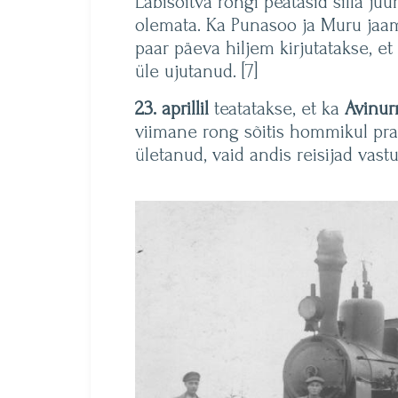
Läbisõitva rongi peatasid silla j
olemata. Ka Punasoo ja Muru jaama
paar päeva hiljem kirjutatakse, e
üle ujutanud. [7]
23. aprillil
teatatakse, et ka
Avinur
viimane rong sõitis hommikul prag
ületanud, vaid andis reisijad vastu