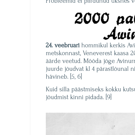
Probleemid ei piirdunud üksnes 
24. veebruari
hommikul kerkis Avij
metskonnast, Veneverest kaasa 20
äärde veetud. Mööda jõge Avinurme
juurde jõudvat kl 4 pärastlõunal 
hävineb. [5, 6]
Kuid silla päästmiseks kokku kutsu
jõudmist kinni pidada. [9]