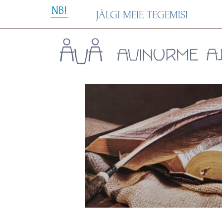
Skip
NB!
JÄLGI MEIE TEGEMISI
to
content
Avinurme Ajavakk