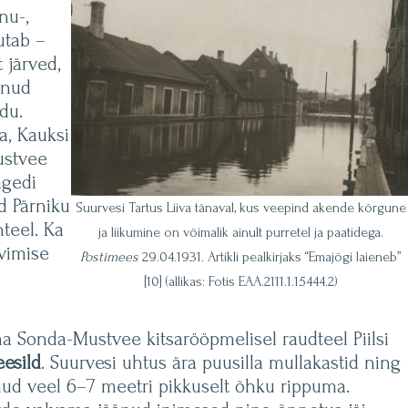
nu-,
utab –
 järved,
unud
du.
la, Kauksi
ustvee
agedi
ud Pärniku
Suurvesi Tartus Liiva tänaval, kus veepind akende kõrgune
teel. Ka
ja liikumine on võimalik ainult purretel ja paatidega.
rvimise
Postimees
29.04.1931. Artikli pealkirjaks “Emajõgi laieneb”
[10] (allikas: Fotis EAA.2111.1.15444.2)
 Sonda-Mustvee kitsarööpmelisel raudteel Piilsi
eesild
. Suurvesi uhtus ära puusilla mullakastid ning
änud veel 6–7 meetri pikkuselt õhku rippuma.