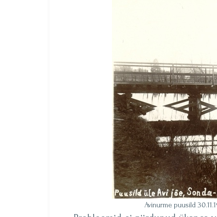
Avinurme puusild 30.11.