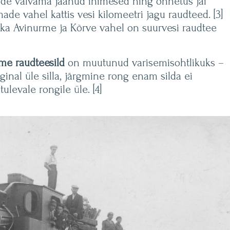
uurde valvama jäänud inimesed ning õnnetus jäi
de vahel kattis vesi kilomeetri jagu raudteed. [3]
t ka Avinurme ja Kõrve vahel on suurvesi raudtee
me raudteesild
on muutunud varisemisohtlikuks –
inal üle silla, järgmine rong enam silda ei
tulevale rongile üle. [4]