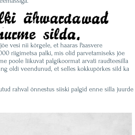
veemassiga.
õe vesi nii kõrgele, et haaras Paasvere
00 riigimetsa palki, mis olid parvetamiseks jõe
 poole liikuvat palgikoormat arvati raudteesilla
ning oldi veendunud, et selles kokkupõrkes sild ka
tud rahval õnnestus siiski palgid enne silla juurde