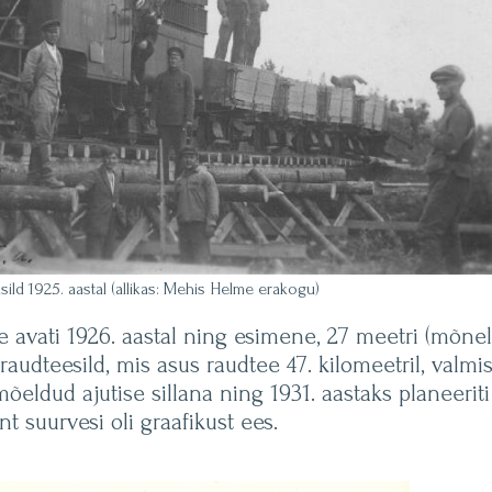
ild 1925. aastal (allikas: Mehis Helme erakogu)
 avati 1926. aastal ning esimene, 27 meetri (mõnel
audteesild, mis asus raudtee 47. kilomeetril, valmi
mõeldud ajutise sillana ning 1931. aastaks planeeriti
nt suurvesi oli graafikust ees.