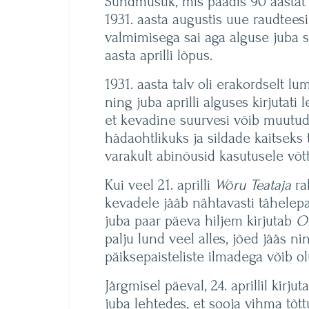
Sündmustik, mis päädis 90 aastat 
1931. aasta augustis uue raudteesi
valmimisega sai aga alguse juba 
aasta aprilli lõpus.
1931. aasta talv oli erakordselt l
ning juba aprilli alguses kirjutati 
et kevadine suurvesi võib muutu
hädaohtlikuks ja sildade kaitseks 
varakult abinõusid kasutusele võtt
Kui veel 21. aprilli
Wõru Teataja
ra
kevadele jääb nähtavasti tähelepan
juba paar päeva hiljem kirjutab
O
palju lund veel alles, jõed jääs 
päiksepaisteliste ilmadega võib ol
Järgmisel päeval, 24. aprillil kirjut
juba lehtedes, et sooja vihma tõtt