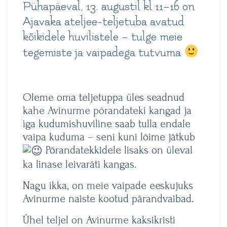
Pühapäeval, 13. augustil kl 11–16 on
Ajavaka ateljee-teljetuba avatud
kõikidele huvilistele – tulge meie
tegemiste ja vaipadega tutvuma
Oleme oma teljetuppa üles seadnud
kahe Avinurme põrandateki kangad ja
iga kudumishuviline saab tulla endale
vaipa kuduma – seni kuni lõime jätkub
Põrandatekkidele lisaks on üleval
ka linase leivaräti kangas.
Nagu ikka, on meie vaipade eeskujuks
Avinurme naiste kootud pärandvaibad.
Ühel teljel on Avinurme kaksikristi