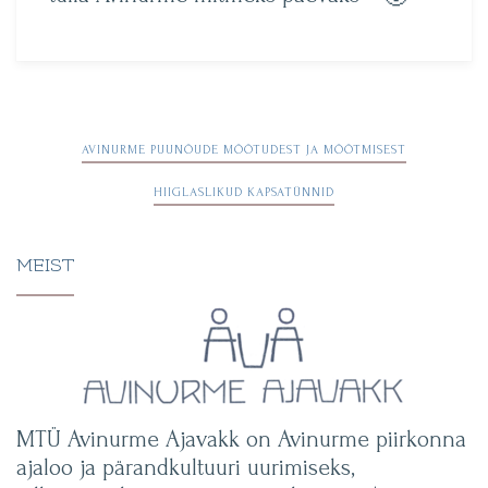
Navigeerimine
AVINURME PUUNÕUDE MÕÕTUDEST JA MÕÕTMISEST
HIIGLASLIKUD KAPSATÜNNID
MEIST
MTÜ Avinurme Ajavakk on Avinurme piirkonna
ajaloo ja pärandkultuuri uurimiseks,