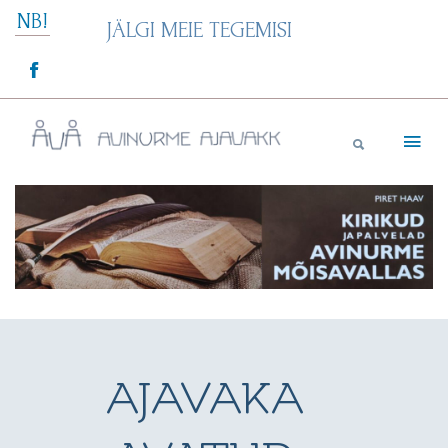
Skip
NB!
JÄLGI MEIE TEGEMISI
to
content
Avinurme Ajavakk
AJAVAKA