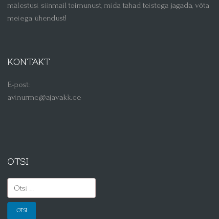
mälestusi siinmail toimunust, mida tahad teistega jagada, võta
meiega ühendust!
KONTAKT
E-post:
avinurme@ajavakk.ee
OTSI
Otsi: