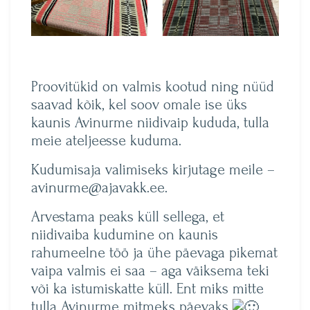
Proovitükid on valmis kootud ning nüüd
saavad kõik, kel soov omale ise üks
kaunis Avinurme niidivaip kududa, tulla
meie ateljeesse kuduma.
Kudumisaja valimiseks kirjutage meile –
avinurme@ajavakk.ee.
Arvestama peaks küll sellega, et
niidivaiba kudumine on kaunis
rahumeelne töö ja ühe päevaga pikemat
vaipa valmis ei saa – aga väiksema teki
või ka istumiskatte küll. Ent miks mitte
tulla Avinurme mitmeks päevaks