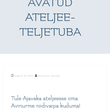
AVATUD
ATELJEE-
TELJETUBA
Posted
august 10, 2023
Avinurme Ajavakk
by
Tule Ajavaka ateljeesse oma
Avinurme niidivaipa kuduma!