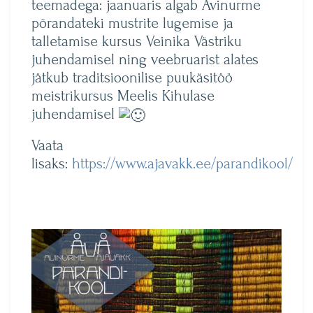
teemadega: jaanuaris algab Avinurme
põrandateki mustrite lugemise ja
talletamise kursus Veinika Västriku
juhendamisel ning veebruarist alates
jätkub traditsioonilise puukäsitöö
meistrikursus Meelis Kihulase
juhendamisel
Vaata
lisaks:
https://www.ajavakk.ee/parandikool/