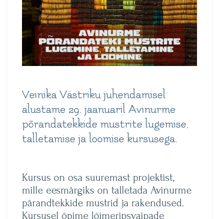
Veinika Västriku juhendamisel
alustame 29. jaanuaril Avinurme
põrandatekkide mustrite lugemise,
talletamise ja loomise kursusega.
Kursus on osa suuremast projektist,
mille eesmärgiks on talletada Avinurme
pärandtekkide mustrid ja rakendused.
Kursusel õpime lõimeripsvaipade