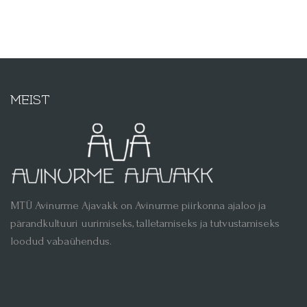
MEIST
MTÜ Avinurme Ajavakk on Avinurme piirkonna ajaloo ja
pärandkultuuri uurimiseks, talletamiseks ja tutvustamiseks
loodud vabaühendus.