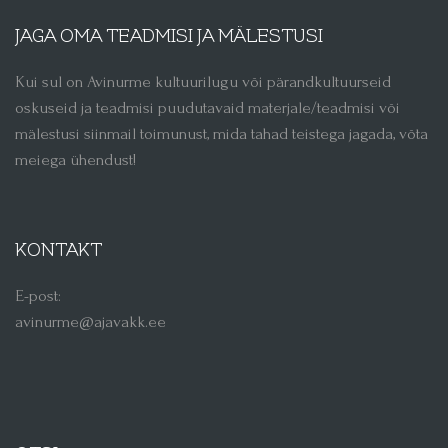
JAGA OMA TEADMISI JA MÄLESTUSI
Kui sul on Avinurme kultuurilugu või pärandkultuurseid
oskuseid ja teadmisi puudutavaid materjale/teadmisi või
mälestusi siinmail toimunust, mida tahad teistega jagada, võta
meiega ühendust!
KONTAKT
E-post:
avinurme@ajavakk.ee