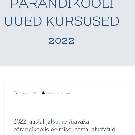
PÄRANDIKOOLI
UUED KURSUSED
2022
Posted
jaanuar 9, 2022
Avinurme Ajavakk
by
2022. aastal jätkame Ajavaka
pärandikoolis eelmisel aastal alustatud