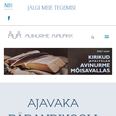
Skip
NB!
JÄLGI MEIE TEGEMISI
to
content
Avinurme Ajavakk
AJAVAKA