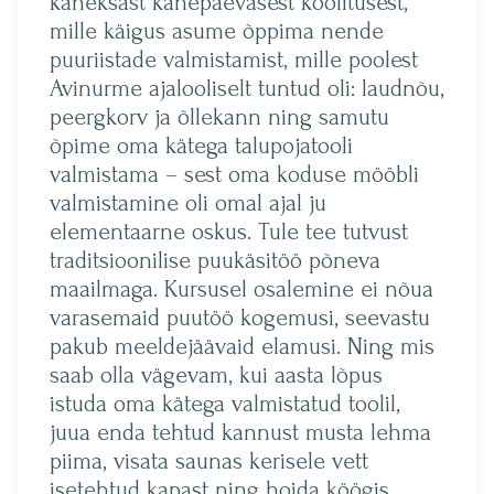
kaheksast kahepäevasest koolitusest,
mille käigus asume õppima nende
puuriistade valmistamist, mille poolest
Avinurme ajalooliselt tuntud oli: laudnõu,
peergkorv ja õllekann ning samutu
õpime oma kätega talupojatooli
valmistama – sest oma koduse mööbli
valmistamine oli omal ajal ju
elementaarne oskus. Tule tee tutvust
traditsioonilise puukäsitöö põneva
maailmaga. Kursusel osalemine ei nõua
varasemaid puutöö kogemusi, seevastu
pakub meeldejäävaid elamusi. Ning mis
saab olla vägevam, kui aasta lõpus
istuda oma kätega valmistatud toolil,
juua enda tehtud kannust musta lehma
piima, visata saunas kerisele vett
isetehtud kapast ning hoida köögis