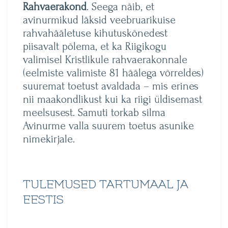
Rahvaerakond
. Seega näib, et
avinurmikud läksid veebruarikuise
rahvahääletuse kihutuskõnedest
piisavalt põlema, et ka Riigikogu
valimisel Kristlikule rahvaerakonnale
(eelmiste valimiste 81 häälega võrreldes)
suuremat toetust avaldada – mis erines
nii maakondlikust kui ka riigi üldisemast
meelsusest. Samuti torkab silma
Avinurme valla suurem toetus asunike
nimekirjale.
TULEMUSED TARTUMAAL JA
EESTIS