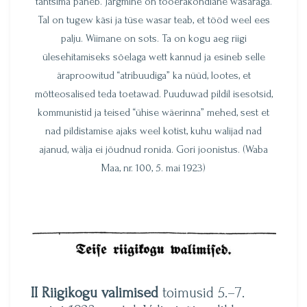
tantsima paneb. Järgmine on tööerakondlane wasaraga.
Tal on tugew käsi ja tüse wasar teab, et tööd weel ees
palju. Wiimane on sots. Ta on kogu aeg riigi
ülesehitamiseks sõelaga wett kannud ja esineb selle
äraproowitud “atribuudiga” ka nüüd, lootes, et
mõtteosalised teda toetawad. Puuduwad pildil isesotsid,
kommunistid ja teised “ühise wäerinna” mehed, sest et
nad pildistamise ajaks weel kotist, kuhu walijad nad
ajanud, wälja ei jõudnud ronida. Gori joonistus. (Waba
Maa, nr. 100, 5. mai 1923)
II Riigikogu valimised
toimusid 5.–7.