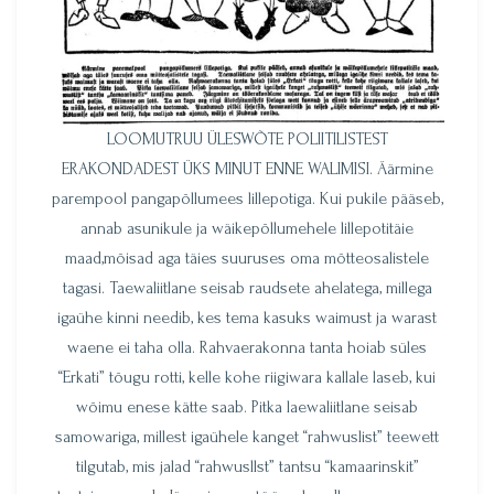
LOOMUTRUU ÜLESWÕTE POLIITILISTEST
ERAKONDADEST ÜKS MINUT ENNE WALIMISI. Äärmine
parempool pangapõllumees lillepotiga. Kui pukile pääseb,
annab asunikule ja wäikepõllumehele lillepotitäie
maad,mõisad aga täies suuruses oma mõtteosalistele
tagasi. Taewaliitlane seisab raudsete ahelatega, millega
igaühe kinni needib, kes tema kasuks waimust ja warast
waene ei taha olla. Rahvaerakonna tanta hoiab süles
“Erkati” tõugu rotti, kelle kohe riigiwara kallale laseb, kui
wõimu enese kätte saab. Pitka laewaliitlane seisab
samowariga, millest igaühele kanget “rahwuslist” teewett
tilgutab, mis jalad “rahwusllst” tantsu “kamaarinskit”