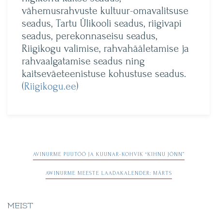
vähemusrahvuste kultuur-omavalitsuse
seadus, Tartu Ülikooli seadus, riigivapi
seadus, perekonnaseisu seadus,
Riigikogu valimise, rahvahääletamise ja
rahvaalgatamise seadus ning
kaitseväeteenistuse kohustuse seadus.
(
Riigikogu.ee
)
Navigeerimine
AVINURME PUUTÖÖ JA KUUNAR-KOHVIK “KIHNU JÕNN”
AWINURME MEESTE LAADAKALENDER: MÄRTS
MEIST