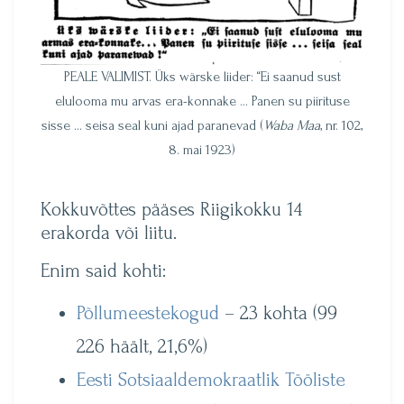
PEALE VALIMIST. Üks wärske liider: “Ei saanud sust
elulooma mu arvas era-konnake … Panen su piirituse
sisse … seisa seal kuni ajad paranevad (
Waba Maa
, nr. 102,
8. mai 1923)
Kokkuvõttes pääses Riigikokku 14
erakorda või liitu.
Enim said kohti:
Põllumeestekogud
– 23 kohta (99
226 häält, 21,6%)
Eesti Sotsiaaldemokraatlik Tööliste