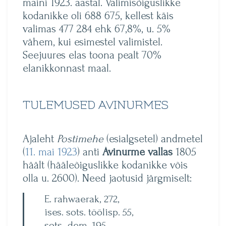
maini 1923. aastal. Valimisõiguslikke
kodanikke oli 688 675, kellest käis
valimas 477 284 ehk 67,8%, u. 5%
vähem, kui esimestel valimistel.
Seejuures elas toona pealt 70%
elanikkonnast maal.
TULEMUSED AVINURMES
Ajaleht
Postimehe
(esialgsetel) andmetel
(
11. mai 1923
) anti
Avinurme vallas
1805
häält (hääleõiguslikke kodanikke võis
olla u. 2600). Need jaotusid järgmiselt:
E. rahwaerak, 272,
ises. sots. töölisp. 55,
sots.-dem. 195,