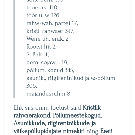
tööerak. 110,
töör. ü. w. 126,
rahw.-wab. partei 17,
kristl. rahwaer. 347,
Wene üh. erak. 2,
Rootsi liit 2,
S.-Balti 1,
dem. sõjaw. l. 19,
põllum. kogud 345,
asunik., riigirentnikud ja w.-põllum.
306,
majandusrühm 8
Ehk siis enim toetust said
Kristlik
rahvaerakond
,
Põllumeestekogud
,
Asunikkude, riigirentnikkude ja
väikepõllupidajate nimekiri
ning
Eesti