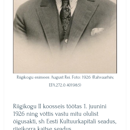
Riigikogu esimees August Rei. Foto: 1926 (Rahvaarhiiv,
EFA.272.0.401985)
Riigikogu II koosseis töötas 1. juunini
1926 ning võttis vastu mitu olulist
õigusakti, sh Eesti Kultuurkapitali seadus,
riigikorra kaitse seadus,