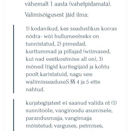
vähemalt 1 aasta (vahetpidamata).
Valimisõigusest jäid ilma:
1) kodanikud, kes seaduslikus korras
nõdra- wõi hullumeelseks on
tunnistatud, 2) pimedad,
kurttummad ja pillajad (wiimased,
kui nad eestkostmise all on), 3)
mõned liigid kuritegijaid ja kohtu
poolt karistatuid, nagu see
walimisseaduseS §§ 4 ja 5 ette
nähtud.
kurjategijatest ei saanud valida nt (1)
sunnitööle, vangiroodu asumisele,
parandusmajja, vangimajja
mõistetud; varguses, petmises,