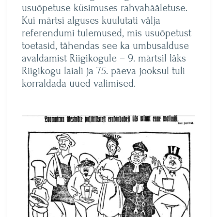
usuõpetuse küsimuses rahvahääletuse.
Kui märtsi alguses kuulutati välja
referendumi tulemused, mis usuõpetust
toetasid, tähendas see ka umbusalduse
avaldamist Riigikogule – 9. märtsil läks
Riigikogu laiali ja 75. päeva jooksul tuli
korraldada uued valimised.