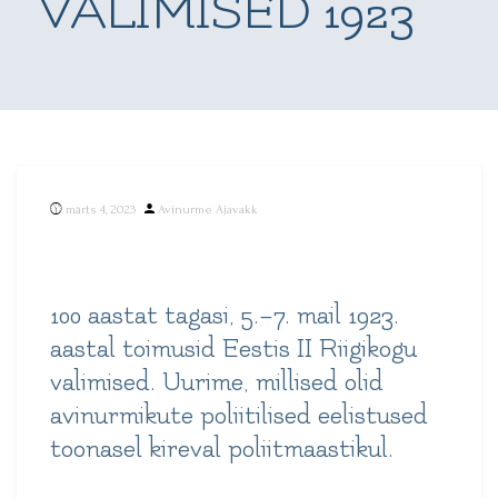
VALIMISED 1923
Posted
märts 4, 2023
Avinurme Ajavakk
by
100 aastat tagasi, 5.–7. mail 1923.
aastal toimusid Eestis II Riigikogu
valimised. Uurime, millised olid
avinurmikute poliitilised eelistused
toonasel kireval poliitmaastikul.