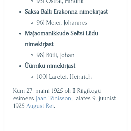
93) Ostrat, Hindrik
Saksa-Balti Erakonna nimekirjast
96) Meier, Johannes
Majaomanikkude Seltsi Liidu
nimekirjast
98) Rütli, Johan
Üürniku nimekirjast
100) Laretei, Heinrich
Kuni 27. maini 1925 oli II Riigikogu
esimees
Jaan Tõnisson
, alates 9. juunist
1925
August Rei
.