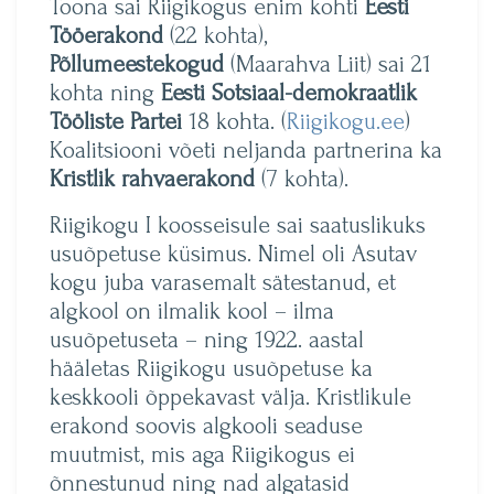
Toona sai Riigikogus enim kohti
Eesti
Tööerakond
(22 kohta),
Põllumeestekogud
(Maarahva Liit) sai 21
kohta ning
Eesti Sotsiaal-demokraatlik
Tööliste Partei
18 kohta. (
Riigikogu.ee
)
Koalitsiooni võeti neljanda partnerina ka
Kristlik rahvaerakond
(7 kohta).
Riigikogu I koosseisule sai saatuslikuks
usuõpetuse küsimus. Nimel oli Asutav
kogu juba varasemalt sätestanud, et
algkool on ilmalik kool – ilma
usuõpetuseta – ning 1922. aastal
hääletas Riigikogu usuõpetuse ka
keskkooli õppekavast välja. Kristlikule
erakond soovis algkooli seaduse
muutmist, mis aga Riigikogus ei
õnnestunud ning nad algatasid