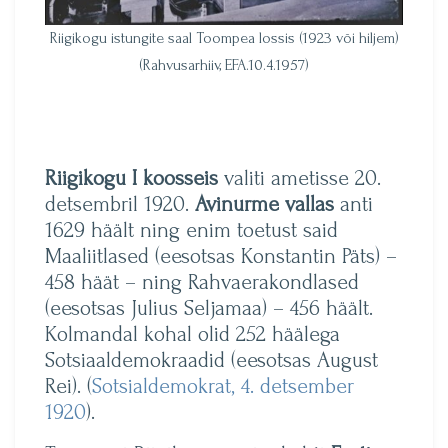
Riigikogu istungite saal Toompea lossis (1923 või hiljem)
(Rahvusarhiiv, EFA.10.4.1957)
Riigikogu I koosseis
valiti ametisse 20.
detsembril 1920.
Avinurme vallas
anti
1629 häält ning enim toetust said
Maaliitlased (eesotsas Konstantin Päts) –
458 häät – ning Rahvaerakondlased
(eesotsas Julius Seljamaa) – 456 häält.
Kolmandal kohal olid 252 häälega
Sotsiaaldemokraadid (eesotsas August
Rei). (
Sotsialdemokrat, 4. detsember
1920
).