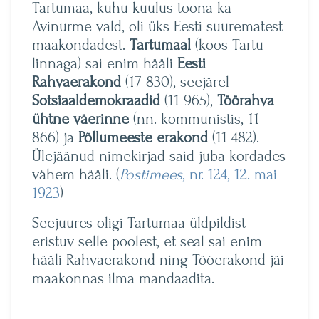
Tartumaa, kuhu kuulus toona ka
Avinurme vald, oli üks Eesti suurematest
maakondadest.
Tartumaal
(koos Tartu
linnaga) sai enim hääli
Eesti
Rahvaerakond
(17 830), seejärel
Sotsiaaldemokraadid
(11 965),
Töörahva
ühtne väerinne
(nn. kommunistis, 11
866) ja
Põllumeeste erakond
(11 482).
Ülejäänud nimekirjad said juba kordades
vähem hääli. (
Postimees
, nr. 124, 12. mai
1923
)
Seejuures oligi Tartumaa üldpildist
eristuv selle poolest, et seal sai enim
hääli Rahvaerakond ning Tööerakond jäi
maakonnas ilma mandaadita.