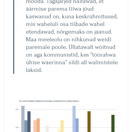
mööda. Tagajärjed näitawad, et
äärmise parema tiiwa jõud
kaswanud on, kuna keskrühmitused,
mis wahelüli osa tiibade wahel
etendawad, nõrgemaks on jäänud.
Maa meeleolu on nihkunud weidi
paremale poole. Üllatawalt wõitnud
on aga kommunistid, kes “töörahwa
ühise wäerinna” sildi all walimistele
läksid.