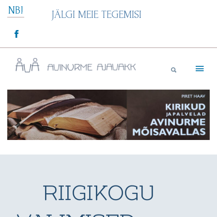
Skip
NB!
JÄLGI MEIE TEGEMISI
to
content
Avinurme Ajavakk
RIIGIKOGU