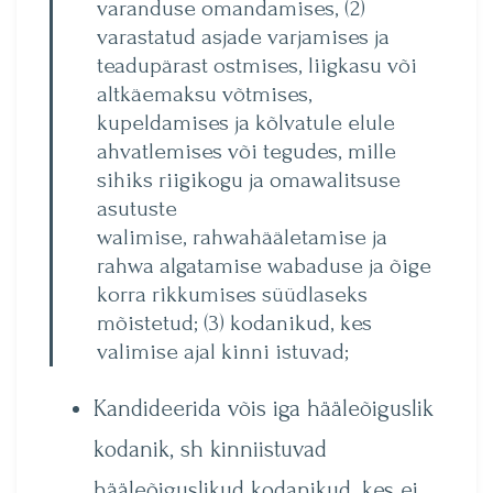
varanduse omandamises, (2)
varastatud asjade varjamises ja
teadupärast ostmises, liigkasu või
altkäemaksu võtmises,
kupeldamises ja kõlvatule elule
ahvatlemises või tegudes, mille
sihiks riigikogu ja omawalitsuse
asutuste
walimise, rahwahääletamise ja
rahwa algatamise wabaduse ja õige
korra rikkumises süüdlaseks
mõistetud; (3) kodanikud, kes
valimise ajal kinni istuvad;
Kandideerida võis iga hääleõiguslik
kodanik, sh kinniistuvad
hääleõiguslikud kodanikud, kes ei