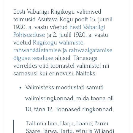
Eesti Vabariigi Riigikogu valimised
toimusid Asutava Kogu poolt 15. juunil
1920. a. vastu võetud
Eesti Vabariigi
Põhiseaduse
ja 2. juulil 1920. a. vastu
võetud
Riigikogu walimiste,
rahwahääletamise ja rahwaalgatamise
õiguse seaduse
alusel. Tänasega
võrreldes olid toonastel valimistel nii
sarnasusi kui erinevusi. Näiteks:
Valimisteks moodustati samuti
valimisringkonnad, mida toona oli
10, täna 12. Toonased ringkonnad:
Tallinna linn, Harju, Lääne, Pärnu,
Saare, Järwa, Tartu, Wiru ja Wiljandi