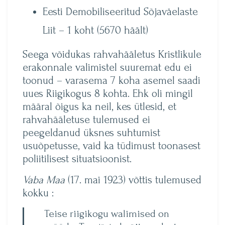
Eesti Demobiliseeritud Sõjaväelaste
Liit – 1 koht (5670 häält)
Seega võidukas rahvahääletus Kristlikule
erakonnale valimistel suuremat edu ei
toonud – varasema 7 koha asemel saadi
uues Riigikogus 8 kohta. Ehk oli mingil
määral õigus ka neil, kes ütlesid, et
rahvahääletuse tulemused ei
peegeldanud üksnes suhtumist
usuõpetusse, vaid ka tüdimust toonasest
poliitilisest situatsioonist.
Vaba Maa
(17. mai 1923) võttis tulemused
kokku :
Teise riigikogu walimised on