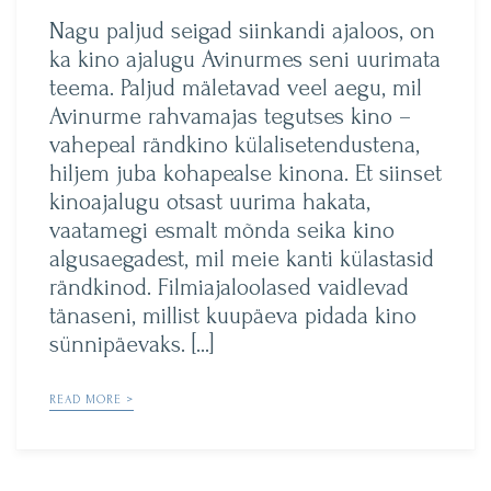
by
Nagu paljud seigad siinkandi ajaloos, on
ka kino ajalugu Avinurmes seni uurimata
teema. Paljud mäletavad veel aegu, mil
Avinurme rahvamajas tegutses kino –
vahepeal rändkino külalisetendustena,
hiljem juba kohapealse kinona. Et siinset
kinoajalugu otsast uurima hakata,
vaatamegi esmalt mõnda seika kino
algusaegadest, mil meie kanti külastasid
rändkinod. Filmiajaloolased vaidlevad
tänaseni, millist kuupäeva pidada kino
sünnipäevaks. […]
READ MORE >