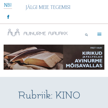
Skip
NB!
JÄLGI MEIE TEGEMISI
to
content
Avinurme Ajavakk
Rubriik:
KINO