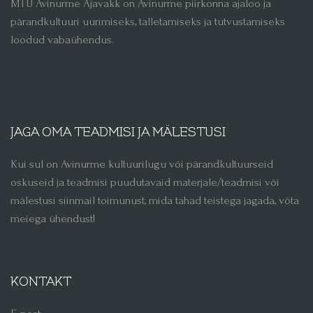
MTÜ Avinurme Ajavakk on Avinurme piirkonna ajaloo ja
pärandkultuuri uurimiseks, talletamiseks ja tutvustamiseks
loodud vabaühendus.
JAGA OMA TEADMISI JA MÄLESTUSI
Kui sul on Avinurme kultuurilugu või pärandkultuurseid
oskuseid ja teadmisi puudutavaid materjale/teadmisi või
mälestusi siinmail toimunust, mida tahad teistega jagada, võta
meiega ühendust!
KONTAKT