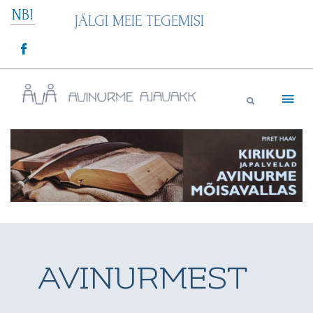
Skip
NB!
JÄLGI MEIE TEGEMISI
to
content
Avinurme Ajavakk
AVINURMEST