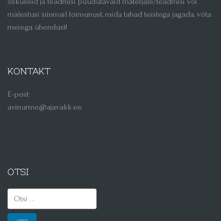
oskuseid ja teadmisi puudutavaid materjale/teadmisi või
mälestusi siinmail toimunust, mida tahad teistega jagada, võta
meiega ühendust!
KONTAKT
E-post:
avinurme@ajavakk.ee
OTSI
Otsi: