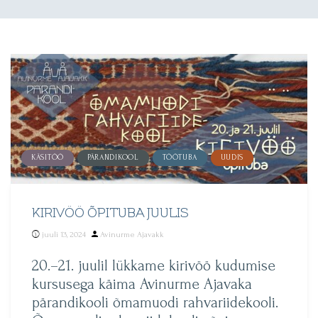
KÄSITÖÖ
PÄRANDIKOOL
TÖÖTUBA
UUDIS
KIRIVÖÖ ÕPITUBA JUULIS
Posted
juuli 13, 2024
Avinurme Ajavakk
by
20.–21. juulil lükkame kirivöö kudumise
kursusega käima Avinurme Ajavaka
pärandikooli õmamuodi rahvariidekooli.