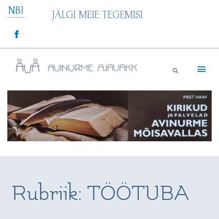
Skip
NB!
JÄLGI MEIE TEGEMISI
to
content
Avinurme Ajavakk
Rubriik:
TÖÖTUBA