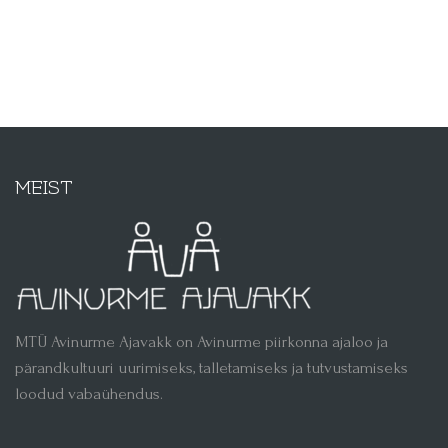
MEIST
MTÜ Avinurme Ajavakk on Avinurme piirkonna ajaloo ja
pärandkultuuri uurimiseks, talletamiseks ja tutvustamiseks
loodud vabaühendus.