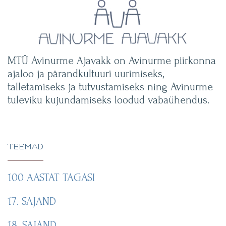
MTÜ Avinurme Ajavakk on Avinurme piirkonna
ajaloo ja pärandkultuuri uurimiseks,
talletamiseks ja tutvustamiseks ning Avinurme
tuleviku kujundamiseks loodud vabaühendus.
TEEMAD
100 AASTAT TAGASI
17. SAJAND
18. SAJAND