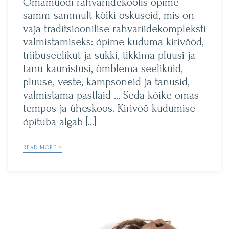
Õmamuodi rahvariidekoolis õpime
samm-sammult kõiki oskuseid, mis on
vaja traditsioonilise rahvariidekompleksti
valmistamiseks: õpime kuduma kirivööd,
triibuseelikut ja sukki, tikkima pluusi ja
tanu kaunistusi, õmblema seelikuid,
pluuse, veste, kampsoneid ja tanusid,
valmistama pastlaid … Seda kõike omas
tempos ja üheskoos. Kirivöö kudumise
õpituba algab […]
READ MORE >