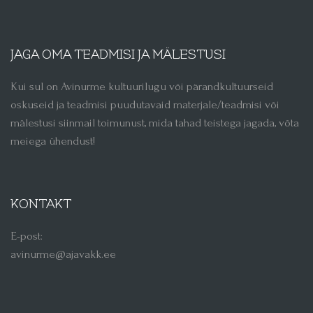
JAGA OMA TEADMISI JA MÄLESTUSI
Kui sul on Avinurme kultuurilugu või pärandkultuurseid
oskuseid ja teadmisi puudutavaid materjale/teadmisi või
mälestusi siinmail toimunust, mida tahad teistega jagada, võta
meiega ühendust!
KONTAKT
E-post:
avinurme@ajavakk.ee