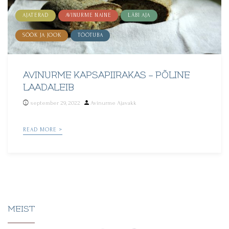
AJATERAD
AVINURME NAINE
LÄBI AJA
SÖÖK JA JOOK
TÖÖTUBA
AVINURME KAPSAPIIRAKAS – PÕLINE
LAADALEIB
Posted
september 29, 2022
Avinurme Ajavakk
by
READ MORE >
MEIST