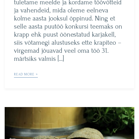
tuletame meelde ja kordame töövõtteid
ja vahendeid, mida oleme eelneva
kolme aasta jooksul õppinud. Ning et
selle aasta puutöö konkursi teemaks on
krapp ehk puust õõnestatud karjakell,
siis võtamegi alustuseks ette krapiteo –
virgemad jõuavad veel oma töö 31.
märtsiks valmis […]
READ MORE >