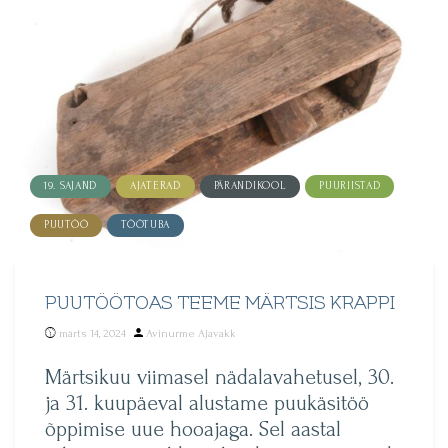
19. SAJAND
AJATERAD
PÄRANDIKOOL
PUURIISTAD
PUUTÖÖ
TÖÖTUBA
PUUTÖÖTOAS TEEME MÄRTSIS KRAPPI
Posted
märts 14, 2024
Avinurme Ajavakk
by
Märtsikuu viimasel nädalavahetusel, 30.
ja 31. kuupäeval alustame puukäsitöö
õppimise uue hooajaga. Sel aastal