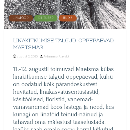
LINATÖÖD
ÜRITUSED
UUDIS
LINAKITKUMISE TALGUD-ÕPPEPÄEVAD
MAETSMAS
Posted
august 2, 2023
Avinurme Ajavakk
by
11.-12. augustil toimuvad Maetsma külas
linakitkumise talgud-õppepäevad, kuhu
on oodatud kõik pärandoskustest
huvitatud, linakasvatusentusiastid,
käsitöölised, floristid, vanemad-
vanavanemad koos lastega ja need, kes
kunagi on linatöid teinud-näinud ja
tahavad oma mälestusi taaselustada.
Igaüks saab omale soovi korral kitkutud