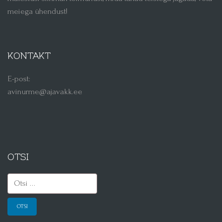
meiega ühendust!
KONTAKT
E-post:
avinurme@ajavakk.ee
OTSI
Otsi: