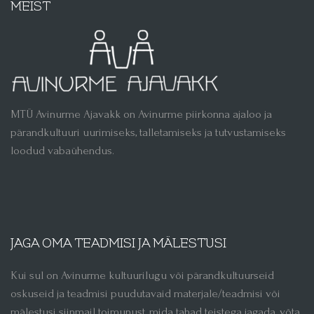
MEIST
MTÜ Avinurme Ajavakk on Avinurme piirkonna ajaloo ja
pärandkultuuri uurimiseks, talletamiseks ja tutvustamiseks
loodud vabaühendus.
JAGA OMA TEADMISI JA MÄLESTUSI
Kui sul on Avinurme kultuurilugu või pärandkultuurseid
oskuseid ja teadmisi puudutavaid materjale/teadmisi või
mälestusi siinmail toimunust, mida tahad teistega jagada, võta