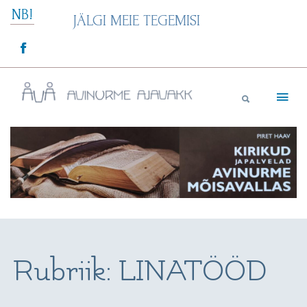
Skip
NB!
JÄLGI MEIE TEGEMISI
to
content
Avinurme Ajavakk
Rubriik:
LINATÖÖD