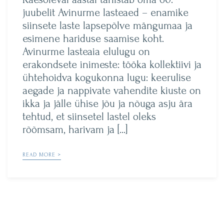
juubelit Avinurme lasteaed – enamike
siinsete laste lapsepõlve mängumaa ja
esimene hariduse saamise koht.
Avinurme lasteaia elulugu on
erakondsete inimeste: tööka kollektiivi ja
ühtehoidva kogukonna lugu: keerulise
aegade ja nappivate vahendite kiuste on
ikka ja jälle ühise jõu ja nõuga asju ära
tehtud, et siinsetel lastel oleks
rõõmsam, harivam ja […]
READ MORE >