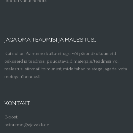
loodud vabaühendus.
JAGA OMA TEADMISI JA MÄLESTUSI
Kui sul on Avinurme kultuurilugu või pärandkultuurseid
oskuseid ja teadmisi puudutavaid materjale/teadmisi või
mälestusi siinmail toimunust, mida tahad teistega jagada, võta
meiega ühendust!
KONTAKT
E-post:
avinurme@ajavakk.ee