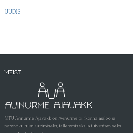
UUDIS
MEIST
MTÜ Avinurme Ajavakk on Avinurme piirkonna ajaloo ja
pärandkultuuri uurimiseks, talletamiseks ja tutvustamiseks