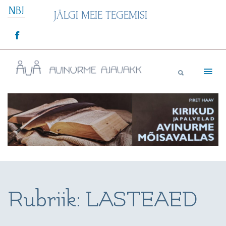
Skip
NB!
JÄLGI MEIE TEGEMISI
to
content
Avinurme Ajavakk
Rubriik:
LASTEAED