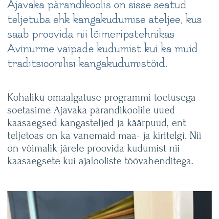
Ajavaka pärandikoolis on sisse seatud
teljetuba ehk kangakudumise ateljee, kus
saab proovida nii lõimeripstehnikas
Avinurme vaipade kudumist kui ka muid
traditsioonilisi kangakudumistöid.
Kohaliku omaalgatuse programmi toetusega
soetasime Ajavaka pärandikoolile uued
kaasaegsed kangasteljed ja käärpuud, ent
teljetoas on ka vanemaid maa- ja kiritelgi. Nii
on võimalik järele proovida kudumist nii
kaasaegsete kui ajalooliste töövahenditega.