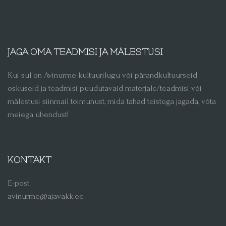
JAGA OMA TEADMISI JA MÄLESTUSI
Kui sul on Avinurme kultuurilugu või pärandkultuurseid
oskuseid ja teadmisi puudutavaid materjale/teadmisi või
mälestusi siinmail toimunust, mida tahad teistega jagada, võta
meiega ühendust!
KONTAKT
E-post:
avinurme@ajavakk.ee