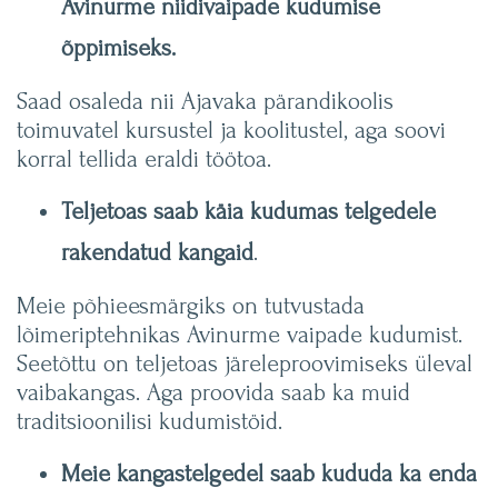
Avinurme niidivaipade kudumise
õppimiseks.
Saad osaleda nii Ajavaka pärandikoolis
toimuvatel kursustel ja koolitustel, aga soovi
korral tellida eraldi töötoa.
Teljetoas saab käia kudumas telgedele
rakendatud kangaid
.
Meie põhieesmärgiks on tutvustada
lõimeriptehnikas Avinurme vaipade kudumist.
Seetõttu on teljetoas järeleproovimiseks üleval
vaibakangas. Aga proovida saab ka muid
traditsioonilisi kudumistöid.
Meie kangastelgedel saab kududa ka enda