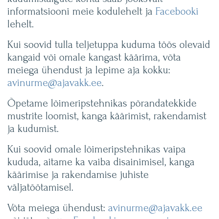
informatsiooni meie kodulehelt ja
Facebooki
lehelt.
Kui soovid tulla teljetuppa kuduma töös olevaid
kangaid või omale kangast käärima, võta
meiega ühendust ja lepime aja kokku:
avinurme@ajavakk.ee
.
Õpetame lõimeripstehnikas põrandatekkide
mustrite loomist, kanga käärimist, rakendamist
ja kudumist.
Kui soovid omale lõimeripstehnikas vaipa
kududa, aitame ka vaiba disainimisel, kanga
käärimise ja rakendamise juhiste
väljatöötamisel.
Võta meiega ühendust:
avinurme@ajavakk.ee