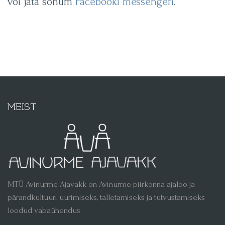
või jäta sõnum
Facebooki messengeri
.
MEIST
MTÜ Avinurme Ajavakk on Avinurme piirkonna ajaloo ja
pärandkultuuri uurimiseks, talletamiseks ja tutvustamiseks
loodud vabaühendus.