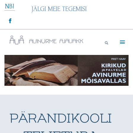
Skip
NB!
JÄLGI MEIE TEGEMISI
to
content
Avinurme Ajavakk
PÄRANDIKOOLI