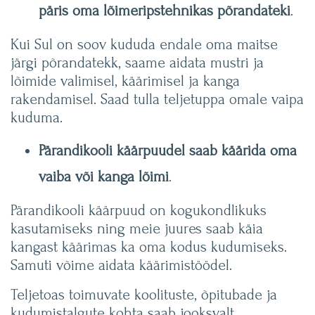
päris oma lõimeripstehnikas põrandateki
.
Kui Sul on soov kududa endale oma maitse
järgi põrandatekk, saame aidata mustri ja
lõimide valimisel, käärimisel ja kanga
rakendamisel. Saad tulla teljetuppa omale vaipa
kuduma.
Pärandikooli käärpuudel saab käärida oma
vaiba või kanga lõimi
.
Pärandikooli käärpuud on kogukondlikuks
kasutamiseks ning meie juures saab käia
kangast käärimas ka oma kodus kudumiseks.
Samuti võime aidata käärimistöödel.
Teljetoas toimuvate koolituste, õpitubade ja
kudumistalgute kohta saab jooksvalt