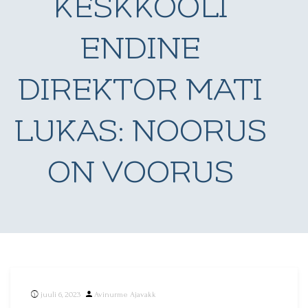
KESKKOOLI
ENDINE
DIREKTOR MATI
LUKAS: NOORUS
ON VOORUS
Posted
juuli 6, 2023
Avinurme Ajavakk
by