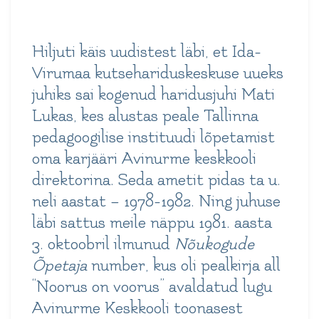
Hiljuti käis uudistest läbi, et Ida-
Virumaa kutsehariduskeskuse uueks
juhiks sai kogenud haridusjuhi Mati
Lukas, kes alustas peale Tallinna
pedagoogilise instituudi lõpetamist
oma karjääri Avinurme keskkooli
direktorina. Seda ametit pidas ta u.
neli aastat – 1978-1982. Ning juhuse
läbi sattus meile näppu 1981. aasta
3. oktoobril ilmunud
Nõukogude
Õpetaja
number, kus oli pealkirja all
“Noorus on voorus” avaldatud lugu
Avinurme Keskkooli toonasest