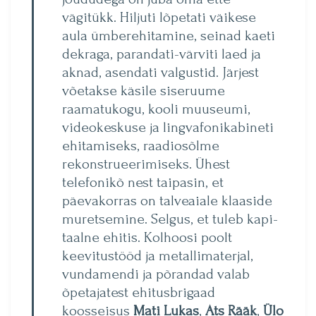
vägitükk. Hiljuti lõpetati väikese
aula ümberehitamine, seinad kaeti
dekraga, parandati-värviti laed ja
aknad, asendati valgustid. Järjest
võetakse käsile siseruume
raamatukogu, kooli muuseumi,
videokeskuse ja lingvafonikabineti
ehitami­seks, raadiosõlme
rekonstru­eerimiseks. Ühest
telefonikõ nest taipasin, et
päevakorras on talveaiale klaaside
muret­semine. Selgus, et tuleb kapi­
taalne ehitis. Kolhoosi poolt
keevitustööd ja metallimaterjal,
vundamendi ja põrandad valab
õpetajatest ehitusbrigaad
koosseisus
Mati Lukas
,
Ats Rääk
,
Ülo