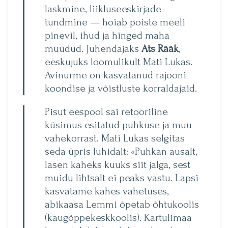
laskmine, liikluseeskirjade
tundmine — hoiab poiste meeli
pinevil, ihud ja hinged maha
müüdud. Juhen­dajaks
Ats Rääk
,
eeskujuks loomulikult Mati Lukas.
Avi­nurme on kasvatanud rajooni
koondise ja võistluste korral­dajaid.
Pisut eespool sai retooriline
küsimus esitatud puhkuse ja muu
vahekorrast. Mati Lukas selgitas
seda üpris lühidalt: «Puhkan ausalt,
lasen kaheks kuuks siit jalga, sest
muidu lihtsalt ei peaks vastu. Lapsi
kasvatame kahes vahetuses,
abikaasa Lemmi õpetab õhtukoolis
(kaugõppekeskkoolis). Kartulimaa