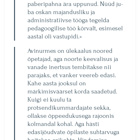
paberipahna ära uppunud. Nüüd ju­
ba oskan majandusliku ja
administratiivse tööga tegelda
pedagoogilise töö kõrvalt, esimesel
aastal oli vastupidi.»
Avinurmes on ülekaalus noored
õpetajad, aga noorte keevalisus ja
vanade inertsus tembitakse nii
parajaks, et vanker veereb edasi.
Kahe aasta jooksul on
märkimisväärset korda saadetud.
Kuigi ei kuulu ta
protsendikummardajate sekka,
ollakse õppeedukusega rajoonis
kolmandal kohal. Aga hästi
edasijõudvate õpilaste suhtarvuga