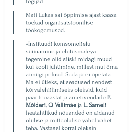
tegijad.
Mati Lukas sai õppimise ajast kaasa
toekad organisat­sioonilise
töökogemused.
«Instituudi komsomolielu
suunamine ja ehitusmaleva
tegemine olid siiski midagi muud
kui kooli juhtimine, millest mul õrna
aimugi polnud. Seda ju ei õpetata.
Ma ei ütleks, et seadused nendest
kõrvalehiilimiseks oleksid, kuid
paar tööaastat ja ametivendade
E.
Mölderi
,
O. Vallimäe
ja
L. Sameli
heatahtlikud nõuanded on aidanud
olulise ja mitteolulise vahel vahet
teha. Vastasel korral oleksin