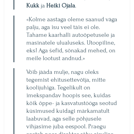
Kukk
ja
Heiki Ojala
.
«Kolme aastaga oleme saa­nud väga
palju, aga isu veel täis ei ole.
Tahame kaarhalli autoõpetusele ja
masinatele ulualuseks. Utoopiline,
eks! Aga šefid, sõnakad mehed, on
meile lootust andnud.»
Võib jääda mulje, nagu oleks
tegemist ehitusettevõtja, mitte
koolijuhiga. Tegelikult on
imekspandav hoopis see, kuidas
kõik õppe- ja kasvatustööga seotud
küsimused kuidagi märkamatult
laabu­vad, aga selle põhjusele
vihjasime juba eespool. Praegu