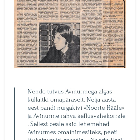
Nende tutvus Avinurmega algas
küllaltki omapäraselt. Nelja aasta
eest pandi nurga­kivi «Noorte Hääle»
ja Avi­nurme rahva šeflusvahekorrale
. Sellest peale said lehemehed
Avinurmes omainimesiteks, peeti