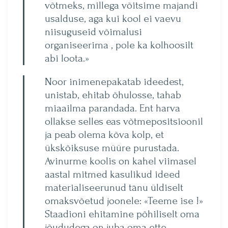
võtmeks, millega võitsime majandi
usalduse, aga kui kool ei vaevu
niisuguseid võimalusi
organiseerima , pole ka kolhoosilt
abi loota.»
Noor inimenepakatab ideedest,
unistab, ehitab õhulosse, tahab
miaailma parandada. Ent harva
ollakse selles eas võtmepositsioonil
ja peab olema kõva kolp, et
ükskõiksuse müüre purustada.
Avinurme koolis on kahel viimasel
aastal mitmed kasulikud ideed
materialiseerunud tänu üldiselt
omaksvõetud joonele: «Teeme ise !»
Staadioni ehitamine põhiliselt oma
jõududega on juba oma­ ette