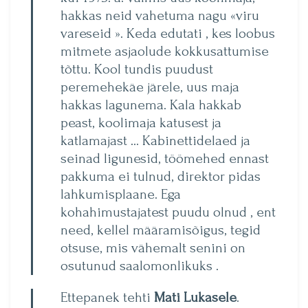
hakkas neid vahetuma nagu «viru
vareseid ». Keda edutati , kes loobus
mitmete asjaolude kokkusattumise
tõttu. Kool tundis puudust
peremehekäe järele, uus maja
hakkas lagunema. Kala hakkab
peast, koolimaja katusest ja
katlamajast … Ka­binettidelaed ja
seinad ligunesid, töömehed ennast
pakkuma ei tulnud, direktor pidas
lahkumisplaane. Ega
kohahimustajatest puudu olnud , ent
need, kellel määramisõigus, tegid
otsuse, mis vähemalt senini on
osutunud saalomonlikuks .
Ettepanek tehti
Mati Lukasele
.