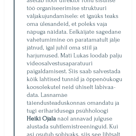
asetab noor direktor rõhu sisulise
töö organiseerimise struktuuri
väljakujundamisele: et iga­üks teaks
oma ülesandeid, et poleks vaja
näpuga näidata. Eelkäijate sagedane
vahetumimine on paratamatult jälje
jätnud, igal juhil oma stiil ja
harjumused. Mati Lukas loodab palju
videosalvestusaparatuuri
paigaldamisest. Siis saab salvestada
kõik lahtised tunnid ja õppenõukogu
koosolekutel neid ühiselt läbivaa­
data. Lasnamäe
täiendusteaduskonnas omandatu ja
tugi eriharidusega psühholoogi
Heiki Ojala
näol annavad julguse
alustada suhtlemistreeninguid. Kui
asi osutub sobivaks, siis see lihtsalt