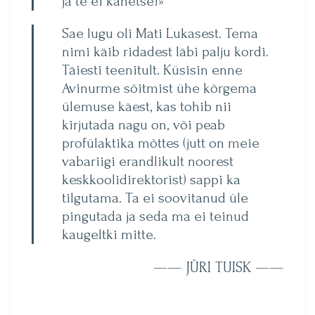
ja te ei kahetse!»
Sae lugu oli Mati Lukasest. Tema
nimi käib ridadest läbi palju kordi.
Täiesti teenitult. Küsisin enne
Avinurme sõitmist ühe kõrgema
ülemuse käest, kas tohib nii
kirjutada nagu on, või peab
profülaktika mõttes (jutt on meie
vabariigi erandlikult noorest
keskkoolidirektorist) sappi ka
tilgutama. Ta ei soovitanud üle
pingutada ja seda ma ei teinud
kaugeltki mitte.
—— JÜRI TUISK ——