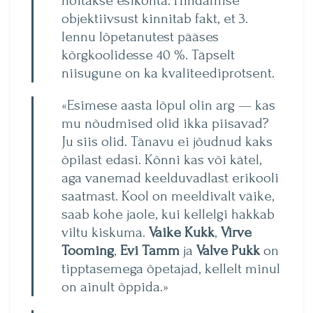
hoitakse esikohta. Hindamise
objektiivsust kinnitab fakt, et 3.
lennu lõpetanutest pääses
kõrgkoolidesse 40 %. Täpselt
niisugune on ka kvaliteediprotsent.
«Esimese aasta lõpul olin arg — kas
mu nõudmised olid ikka piisavad?
Ju siis olid. Tänavu ei jõudnud kaks
õpilast edasi. Kõnni kas või kätel,
aga vanemad keelduvadlast erikooli
saatmast. Kool on meeldivalt väike,
saab kohe jaole, kui kellelgi hakkab
viltu kiskuma.
Vaike Kukk
,
Virve
Tooming
,
Evi Tamm
ja
Valve Pukk
on
tipptasemega õpetajad, kellelt minul
on ainult õppida.»