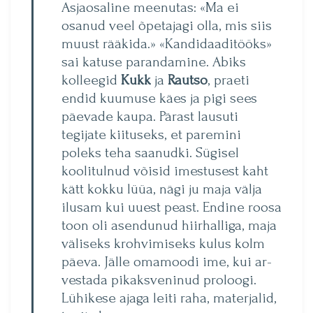
Asjaosaline meenutas: «Ma ei
osanud veel õpetajagi olla, mis siis
muust rääkida.» «Kandidaaditööks»
sai katuse parandamine. Abiks
kolleegid
Kukk
ja
Rautso
, praeti
endid kuumuse käes ja pigi sees
päevade kaupa. Pä­rast lausuti
tegijate kiituseks, et paremini
poleks teha saanudki. Sügisel
koolitulnud võisid imestusest kaht
kätt kokku lüüa, nägi ju maja välja
ilusam kui uuest peast. Endine roosa
toon oli asendunud hiirhalliga, maja
väliseks krohvi­miseks kulus kolm
päeva. Jälle omamoodi ime, kui ar­
vestada pikaksveninud proloogi.
Lühikese ajaga leiti raha, materjalid,