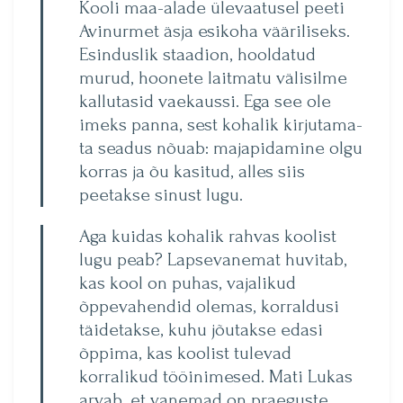
Kooli maa-alade ülevaatusel peeti
Avinurmet äsja esikoha vääriliseks.
Esinduslik staa­dion, hooldatud
murud, hoonete laitmatu välisilme
kallutasid vaekaussi. Ega see ole
imeks panna, sest kohalik kirjutama­
ta seadus nõuab: majapidamine olgu
korras ja õu kasitud, alles siis
peetakse sinust lugu.
Aga kuidas kohalik rahvas koolist
lugu peab? Lapsevane­mat huvitab,
kas kool on pu­has, vajalikud
õppevahendid olemas, korraldusi
täidetakse, kuhu jõutakse edasi
õppima, kas koolist tulevad
korralikud tööinimesed. Mati Lukas
ar­vab, et vanemad on praeguste