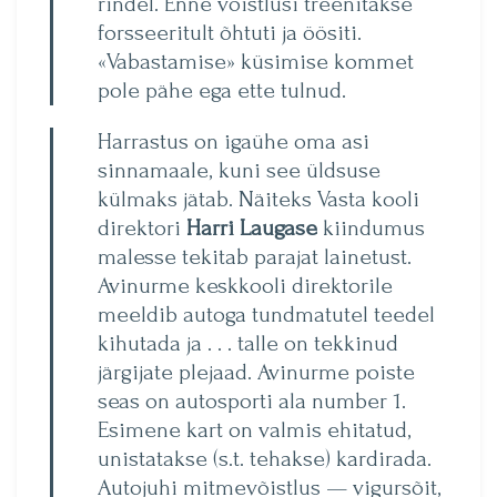
rindel. Enne võistlusi treenitakse
forsseeritult õhtuti ja öösiti.
«Vabastamise» küsimise kommet
pole pähe ega ette tulnud.
Harrastus on igaühe oma asi
sinnamaale, kuni see üldsuse
külmaks jätab. Näiteks Vasta kooli
direktori
Harri Laugase
kiindumus
malesse tekitab parajat lainetust.
Avinurme keskkooli direktorile
meeldib autoga tundmatutel teedel
kihutada ja . . . talle on tekkinud
järgijate plejaad. Avinurme poiste
seas on autosporti ala number 1.
Esimene kart on valmis ehitatud,
unistatakse (s.t. tehakse) kardirada.
Autojuhi mitmevõistlus — vigursõit,