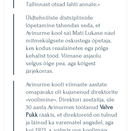
Tallinnast otsad lahti annate.»
Üldtehniliste distsipliinide
lõpetamine tähendas seda, et
Avinurme kool sai Mati Lukase näol
mitmekülgsete oskustega õpetaja,
kes kodus reaal­ainetes ega põlga
kehalist tööd. Viimane asjaolu
selgus õige pea, aga kõigest
järjekorras.
Avinurme kooli viimaste aastate
omapäraks oli kujunenud direktorite
«voolimine». Direktori asetäitja, üle
30 aasta Avinurmes töötanud
Valve
Pukk
rääkis, et direktoreid on tulnud
ja läinud ka varematel aegadel, aga
kui 1973. a. val­mis uus koolimaja,