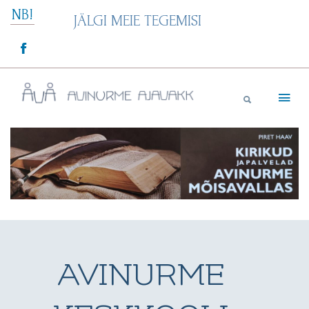
Skip
NB!
JÄLGI MEIE TEGEMISI
to
content
Avinurme Ajavakk
AVINURME