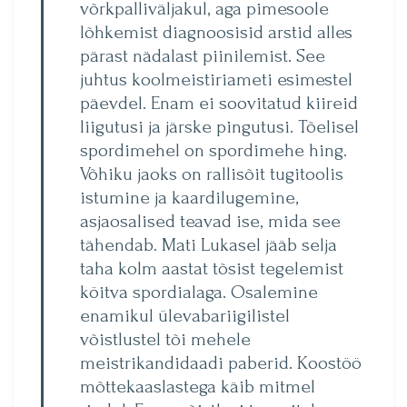
võrkpalliväljakul, aga pime­soole
lõhkemist diagnoosisid arstid alles
pärast nädalast piinilemist. See
juhtus koolmeistiriameti esimestel
päevdel. Enam ei soovitatud kiireid
liigutusi ja järske pingutusi. Tõelisel
spordimehel on spordimehe hing.
Võhiku jaoks on rallisõit tugitoolis
istumine ja kaardilugemine,
asjaosalised teavad ise, mida see
tähendab. Mati Lukasel jääb selja
taha kolm aastat tõ­sist tegelemist
köitva spordialaga. Osalemine
enamikul ülevabariigilistel
võistlustel tõi mehele
meistrikandidaadi paberid. Koostöö
mõttekaaslastega käib mitmel