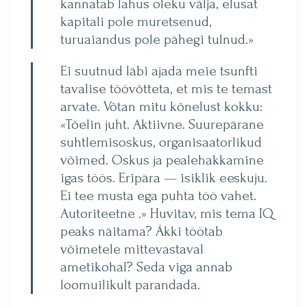
kannatab lahus­ oleku välja, elusat
kapitali pole muretsenud,
turuaiandus pole pähegi tulnud.»
Ei suutnud läbi ajada meie tsunfti
tavalise töövõtteta, et mis te temast
arvate. Võtan mitu kõnelust kokku:
«Tõelin juht. Aktiivne. Suurepärane
suhtlemisoskus, organisaatorlikud
võimed. Oskus ja pealehakkamine
igas töös. Eripära — isiklik eeskuju.
Ei tee musta ega puhta töö vahet.
Autoriteetne .» Huvitav, mis tema IQ
peaks näitama? Äkki töötab
võimetele mittevastaval
ametikohal? Seda viga annab
loomuilikult parandada.