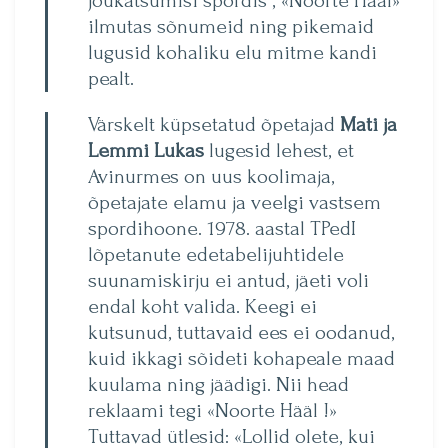
jõukatsumisi spordis , «Noorte Hääl»
ilmutas sõnumeid ning pikemaid
lugusid kohaliku elu mitme kandi
pealt.
Värskelt küpsetatud õpetajad
Mati ja
Lemmi Lukas
lugesid lehest, et
Avinur­mes on uus koolimaja,
õpetajate elamu ja veelgi vastsem
spordihoone. 1978. aastal TPedI
lõpetanute edetabelijuhtidele
suunamiskirju ei an­tud, jäeti voli
endal koht valida. Keegi ei
kutsunud, tuttavaid ees ei oodanud,
kuid ikkagi sõideti kohapeale maad
kuulama ning jäädigi. Nii head
reklaami tegi «Noorte Hääl !»
Tuttavad ütlesid: «Lollid olete, kui