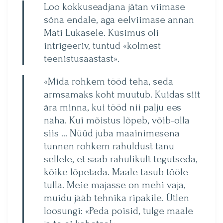
Loo kokkuseadjana jätan viimase
sõna endale, aga eelviimase annan
Mati Lukasele. Küsimus oli
intrigeeriv, tun­tud «kolmest
teenistusaastast».
«Mida rohkem tööd teha, seda
armsamaks koht muutub. Kuidas siit
ära minna, kui tööd nii palju ees
näha. Kui mõistus lõpeb, võib-olla
siis … Nüüd juba maainimesena
tunnen rohkem rahuldust tänu
sellele, et saab rahulikult tegutseda,
kõike lõpetada. Maale tasub tööle
tulla. Meie majasse on mehi vaja,
muidu jääb tehnika ripakile. Ütlen
loosungi: «Peda poisid, tulge maale