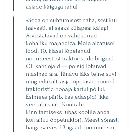
asjade käiguga rahul.
«Seda on suhtumisest näha, sest kui
halvasti, ei saaks külapeal käiagi.
Arvestatavad on vahekorrad
kohaliku majandi­ga. Meie algatusel
loodi 10. klassi lõpetanud
noormeestest traktoristide brigaad.
Oli kaht­lejaid — poisid lõhuvad
masinad ära. Tänavu läks teine suvi
ning edukalt, äsja lõpetasid noored
traktoristid hooaja kartulipõllul.
Esimees pärib, kas edaspidi ikka
veel abi saab. Kontrahi
kinnitamiseks lubas koolile anda
korraliku õppetraktori. Meest sõnast,
härga sarvest! Brigaadi loomine sai