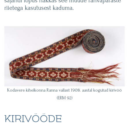
sajandi lõpus hakkas see muude rahvapäraste
riietega kasutusest kaduma.
Kodavere kihelkonna Ranna vallast 1908. aastal kogutud kirivöö
(ERM 92)
KIRIVÖÖDE