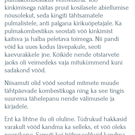
kinkimisega näitas pruut kosilasele abiellumise
nõusolekut, seda kingiti tähtsamatele
pulmalistele, anti palgana kirikuõpetajale. Ka
pulmakombestikus seostati vöö kinkimist
kaitsva ja halba peletava toimega. Nii pandi
vöid ka uues kodus lävepakule, seoti
kaevurakkele jne. Kõikide nende otstarvete
jaoks oli veimedeks vaja mitukümmend kuni
sadakond vööd.
Niisamuti olid vööd seotud mitmete muude
tähtpäevade kombestikuga ning ka see tingis
suurema tähelepanu nende välimusele ja
kirjadele.
Ent ka lihtne ilu oli oluline. Tüdrukud hakkasid
varakult vööd kandma ka selleks, et vöö oleks
peenikene. Samuti kui triibuseelikuid kandma