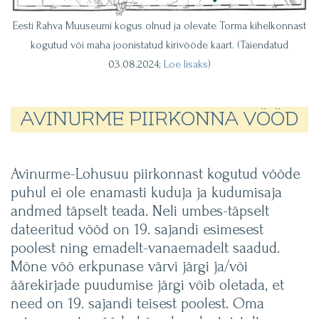
Eesti Rahva Muuseumi kogus olnud ja olevate Torma kihelkonnast
kogutud või maha joonistatud kirivööde kaart. (Täiendatud
03.08.2024;
Loe lisaks
)
AVINURME PIIRKONNA VÖÖD
Avinurme-Lohusuu piirkonnast kogutud vööde
puhul ei ole enamasti kuduja ja kudumisaja
andmed täpselt teada. Neli umbes-täpselt
dateeritud vööd on 19. sajandi esimesest
poolest ning emadelt-vanaemadelt saadud.
Mõne vöö erkpunase värvi järgi ja/või
äärekirjade puudumise järgi võib oletada, et
need on 19. sajandi teisest poolest. Oma