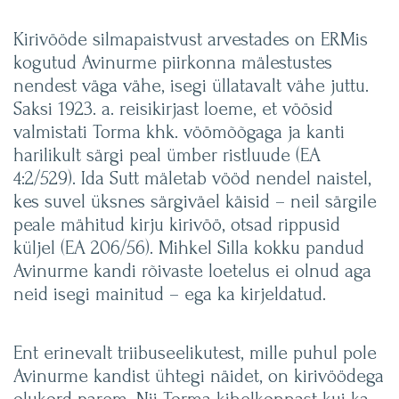
Kirivööde silmapaistvust arvestades on ERMis
kogutud Avinurme piirkonna mälestustes
nendest väga vähe, isegi üllatavalt vähe juttu.
Saksi 1923. a. reisikirjast loeme, et vöösid
valmistati Torma khk. vöömõõgaga ja kanti
harilikult särgi peal ümber ristluude (EA
4:2/529). Ida Sutt mäletab vööd nendel naistel,
kes suvel üksnes särgiväel käisid – neil särgile
peale mähitud kirju kirivöö, otsad rippusid
küljel (EA 206/56). Mihkel Silla kokku pandud
Avinurme kandi rõivaste loetelus ei olnud aga
neid isegi mainitud – ega ka kirjeldatud.
Ent erinevalt triibuseelikutest, mille puhul pole
Avinurme kandist ühtegi näidet, on kirivöödega