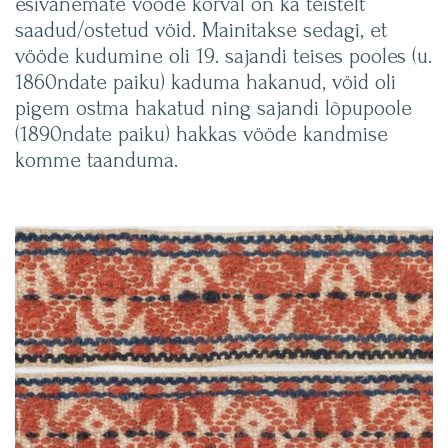
esivanemate vööde kõrval on ka teistelt
saadud/ostetud vöid. Mainitakse sedagi, et
vööde kudumine oli 19. sajandi teises pooles (u.
1860ndate paiku) kaduma hakanud, vöid oli
pigem ostma hakatud ning sajandi lõpupoole
(1890ndate paiku) hakkas vööde kandmise
komme taanduma.