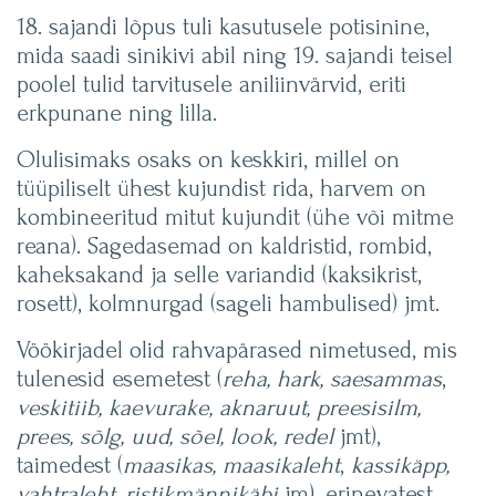
18. sajandi lõpus tuli kasutusele potisinine,
mida saadi sinikivi abil ning 19. sajandi teisel
poolel tulid tarvitusele aniliinvärvid, eriti
erkpunane ning lilla.
Olulisimaks osaks on keskkiri, millel on
tüüpiliselt ühest kujundist rida, harvem on
kombineeritud mitut kujundit (ühe või mitme
reana). Sagedasemad on kaldristid, rombid,
kaheksakand ja selle variandid (kaksikrist,
rosett), kolmnurgad (sageli hambulised) jmt.
Vöökirjadel olid rahvapärased nimetused, mis
tulenesid esemetest (
reha, hark, saesammas
,
veskitiib, kaevurake, aknaruut, preesisilm,
prees, sõlg, uud, sõel, look, redel
jmt),
taimedest (
maasikas, maasikaleht
,
kassikäpp,
vahtraleht, ristikmännikäbi
jm), erinevatest