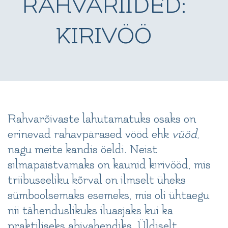
RAHVARIIDED:
KIRIVÖÖ
Rahvarõivaste lahutamatuks osaks on
erinevad rahavpärased vööd ehk
vüöd
,
nagu meite kandis öeldi. Neist
silmapaistvamaks on kaunid kirivööd, mis
triibuseeliku kõrval on ilmselt üheks
sümboolsemaks esemeks, mis oli ühtaegu
nii tähenduslikuks iluasjaks kui ka
praktiliseks abivahendiks. Üldiselt