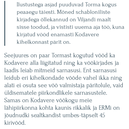
Ilustustega asjad puuduvad Torma kogus
peaaegu täiesti. Mõned schabloniliste
kirjadega õllekannud on Viljandi maalt
sisse toodud, ja vististi uuema aja töö, kuna
kirjatud vööd enamasti Kodavere
kihelkonnast pärit on.
Seejuures on paar Tormast kogutud vööd ka
Kodavere alla liigitatud ning ka vöökirjades ja
laadis leiab mitmeid sarnasusi. Ent sarnasusi
leidub eri kihelkondade vööde vahel ikka ning
alati ei osuta see vöö valmistaja päritolule, vaid
üldisematele piirkondlikele sarnasustele.
Samas on Kodavere vöökogu meie
lähipiirkonna kohta kaunis rikkalik ja ERMi on
jõudnudki sealtkandist umbes-täpselt 45
kirivööd.