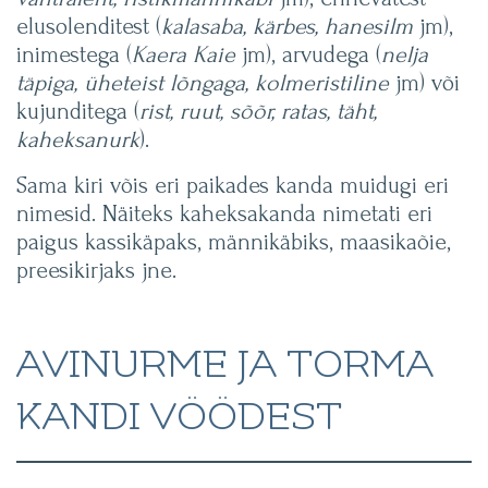
elusolenditest (
kalasaba, kärbes, hanesilm
jm),
inimestega (
Kaera Kaie
jm), arvudega (
nelja
täpiga, üheteist lõngaga, kolmeristiline
jm) või
kujunditega (
rist, ruut, sõõr, ratas, täht,
kaheksanurk
).
Sama kiri võis eri paikades kanda muidugi eri
nimesid. Näiteks kaheksakanda nimetati eri
paigus kassikäpaks, männikäbiks, maasikaõie,
preesikirjaks jne.
AVINURME JA TORMA
KANDI VÖÖDEST