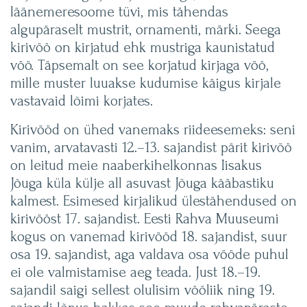
läänemeresoome tüvi, mis tähendas
algupäraselt mustrit, ornamenti, märki. Seega
kirivöö on kirjatud ehk mustriga kaunistatud
vöö. Täpsemalt on see korjatud kirjaga vöö,
mille muster luuakse kudumise käigus kirjale
vastavaid lõimi korjates.
Kirivööd on ühed vanemaks riideesemeks: seni
vanim, arvatavasti 12.–13. sajandist pärit kirivöö
on leitud meie naaberkihelkonnas Iisakus
Jõuga küla külje all asuvast Jõuga kääbastiku
kalmest. Esimesed kirjalikud ülestähendused on
kirivööst 17. sajandist. Eesti Rahva Muuseumi
kogus on vanemad kirivööd 18. sajandist, suur
osa 19. sajandist, aga valdava osa vööde puhul
ei ole valmistamise aeg teada. Just 18.–19.
sajandil saigi sellest olulisim vööliik ning 19.