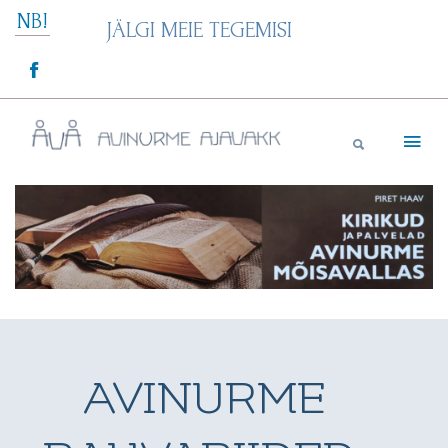
Skip
NB!
JÄLGI MEIE TEGEMISI
to
content
Avinurme Ajavakk
AVINURME