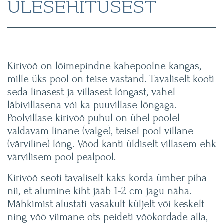
ÜLESEHITUSEST
Kirivöö on lõimepindne kahepoolne kangas,
mille üks pool on teise vastand. Tavaliselt kooti
seda linasest ja villasest lõngast, vahel
läbivillasena või ka puuvillase lõngaga.
Poolvillase kirivöö puhul on ühel poolel
valdavam linane (valge), teisel pool villane
(värviline) lõng. Vööd kanti üldiselt villasem ehk
värvilisem pool pealpool.
Kirivöö seoti tavaliselt kaks korda ümber piha
nii, et alumine kiht jääb 1-2 cm jagu näha.
Mähkimist alustati vasakult küljelt või keskelt
ning vöö viimane ots peideti vöökordade alla,