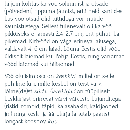
hiljem kohtas ka vöö sõlmimist ja otsade
(põlvedeni) rippuma jätmist, eriti neid kantides,
kus vöö otsad olid tuttidega või muude
kaunistustega. Sellest tulenevalt oli ka vöö
pikkuseks enamasti 2,4–2,7 cm, ent puhuti ka
pikemad. Kirivööd on väga erineva laiusega,
valdavalt 4–6 cm laiad. Lõuna-Eestis olid vööd
üldiselt laiemad kui Põhja-Eestis, ning vanemad
vööd laiemad kui hilisemad.
Vöö olulisim osa on
keskkiri
, millel on selle
põhiline kiri, mille keskel on teist värvi
lõime(de)st
süda
.
Äärekirjad
on tüüpiliselt
keskkirjast erinevat värvi väikeste kujunditega
(ristid, rombid, täpid, kalasabakiri, kaldjooned
jm) ning kesk- ja äärekirja lahutab paarist
lõngast koosnev
küü.