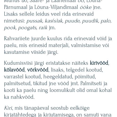
Muhus
ü
ö, Saare- ja Läänemaal
öö
, Lõuna-
Pärnumaal ja Lõuna-Viljandimaal
ööke
jne.
Lisaks sellele leidus veel rida erinevaid
nimetusi:
pussak, kas(s)ak, puude, puudik, palo,
pook, poogats, raik
jm.
Rahvariiete juurde kuulus rida erinevaid vöid ja
paelu, mis erinesid materjali, valmistamise või
kasutamise viiside järgi.
Kudumisviisi järgi eristatakse näiteks
kirivööd
,
kõlavööd
,
võrkvööd
, lisaks, telgedel kootud,
varrastel kootud, heegeldatud, põimitud,
palmitsetud, tikitud jne vööd jmt. Palmitseti ja
kooti ka paelu ning loomulikult olid omal kohal
ka nahkvööd.
Kiri
, mis tänapäeval seostub eelkõige
kirjatähtedega ja kirjutamisega, on samuti vana