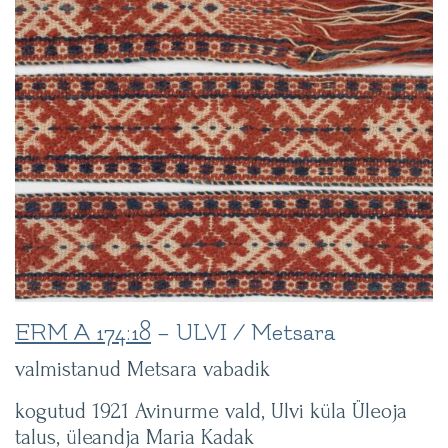
ERM A 174:18
– ULVI / Metsara
valmistanud Metsara vabadik
kogutud 1921 Avinurme vald, Ulvi küla Üleoja
talus, üleandja Maria Kadak