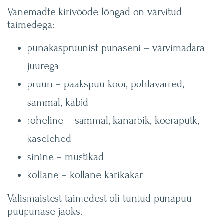
Vanemadte kirivööde lõngad on värvitud
taimedega:
punakaspruunist punaseni – värvimadara
juurega
pruun – paakspuu koor, pohlavarred,
sammal, käbid
roheline – sammal, kanarbik, koeraputk,
kaselehed
sinine – mustikad
kollane – kollane karikakar
Välismaistest taimedest oli tuntud punapuu
puupunase jaoks.