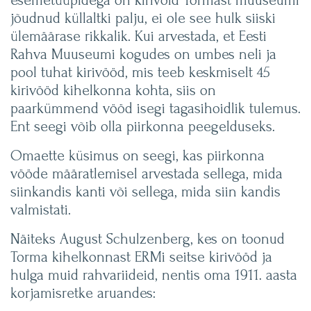
esemetüüpidega on kirivöid Tormast muuseumi
jõudnud küllaltki palju, ei ole see hulk siiski
ülemäärase rikkalik. Kui arvestada, et Eesti
Rahva Muuseumi kogudes on umbes neli ja
pool tuhat kirivööd, mis teeb keskmiselt 45
kirivööd kihelkonna kohta, siis on
paarkümmend vööd isegi tagasihoidlik tulemus.
Ent seegi võib olla piirkonna peegelduseks.
Omaette küsimus on seegi, kas piirkonna
vööde määratlemisel arvestada sellega, mida
siinkandis kanti või sellega, mida siin kandis
valmistati.
Näiteks August Schulzenberg, kes on toonud
Torma kihelkonnast ERMi seitse kirivööd ja
hulga muid rahvariideid, nentis oma 1911. aasta
korjamisretke aruandes: