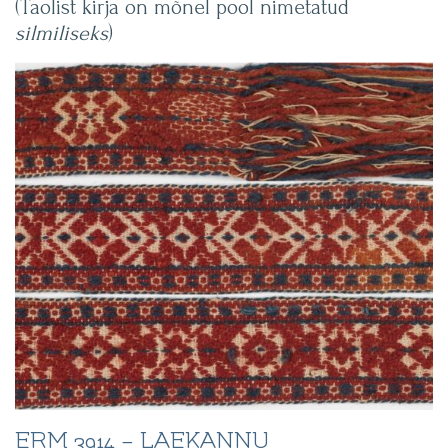
(Taolist kirja on mõnel pool nimetatud
silmiliseks
)
ERM 3914
– LAEKANNU