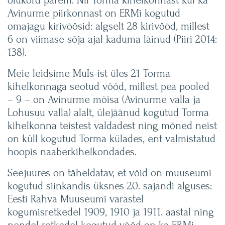
olukord parem. Nii Torma kihelkonnast kui ka
Avinurme piirkonnast on ERMi kogutud
omajagu kirivöösid: algselt 28 kirivööd, millest
6 on viimase sõja ajal kaduma läinud (Piiri 2014:
138).
Meie leidsime MuIs-ist üles 21 Torma
kihelkonnaga seotud vööd, millest pea pooled
– 9 – on Avinurme mõisa (Avinurme valla ja
Lohusuu valla) alalt, ülejäänud kogutud Torma
kihelkonna teistest valdadest ning mõned neist
on küll kogutud Torma külades, ent valmistatud
hoopis naaberkihelkondades.
Seejuures on täheldatav, et vöid on muuseumi
kogutud siinkandis üksnes 20. sajandi alguses:
Eesti Rahva Muuseumi varastel
kogumisretkedel 1909, 1910 ja 1911. aastal ning