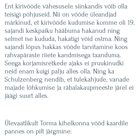
Ent kirivööde vähesusele siinkandis võib olla
teisigi põhjuseid. Nii on vööde üleandjad
märkinud, et kirivööde kudumise komme oli 19.
sajandi keskpaiku hääbuma hakanud ning
selmet ise kududa, hakatigi vöid ostma. Ning
sajandi lõpus hakkas vööde tarvitamine koos
rahvapäraste riiete kandmisega taanduma.
Seega korjamisretkede ajaks ei pruukinudki
neid enam kuigi palju alles olla. Ning ka
Schulzenberg nendib, et tulekahjude, vanade
majade lõhkumise ja räbalakaupmeeste järel ei
jäägi suurt alles.
Ülevaatlikult Torma kihelkonna vööd kaardile
pannes on pilt järgmine: