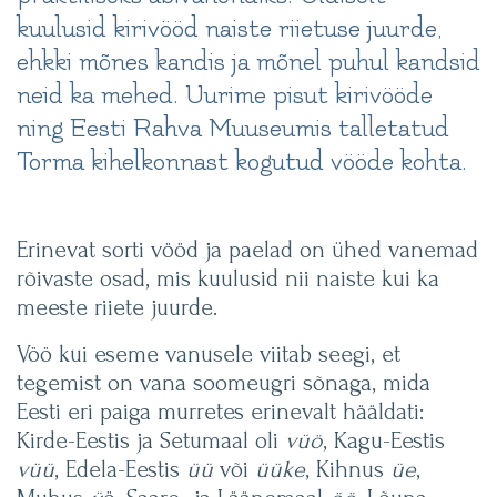
kuulusid kirivööd naiste riietuse juurde,
ehkki mõnes kandis ja mõnel puhul kandsid
neid ka mehed. Uurime pisut kirivööde
ning Eesti Rahva Muuseumis talletatud
Torma kihelkonnast kogutud vööde kohta.
Erinevat sorti vööd ja paelad on ühed vanemad
rõivaste osad, mis kuulusid nii naiste kui ka
meeste riiete juurde.
Vöö kui eseme vanusele viitab seegi, et
tegemist on vana soomeugri sõnaga, mida
Eesti eri paiga murretes erinevalt hääldati:
Kirde-Eestis ja Setumaal oli
vüö
, Kagu-Eestis
vüü
, Edela-Eestis
üü
või
üüke
, Kihnus
üe
,