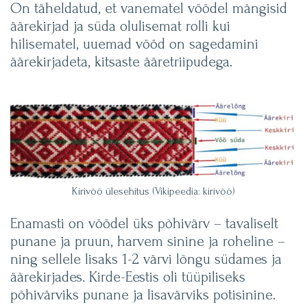
On täheldatud, et vanematel vöödel mängisid
äärekirjad ja süda olulisemat rolli kui
hilisematel, uuemad vööd on sagedamini
äärekirjadeta, kitsaste ääretriipudega.
Kirivöö ülesehitus (Vikipeedia: kirivöö)
Enamasti on vöödel üks põhivärv – tavaliselt
punane ja pruun, harvem sinine ja roheline –
ning sellele lisaks 1-2 värvi lõngu südames ja
äärekirjades. Kirde-Eestis oli tüüpiliseks
põhivärviks punane ja lisavärviks potisinine.