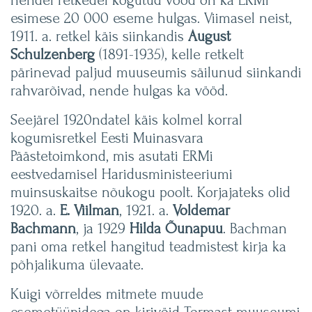
nendel retkedel kogutud vööd on ka ERMi
esimese 20 000 eseme hulgas. Viimasel neist,
1911. a. retkel käis siinkandis
August
Schulzenberg
(1891-1935), kelle retkelt
pärinevad paljud muuseumis säilunud siinkandi
rahvarõivad, nende hulgas ka vööd.
Seejärel 1920ndatel käis kolmel korral
kogumisretkel Eesti Muinasvara
Päästetoimkond, mis asutati ERMi
eestvedamisel Haridusministeeriumi
muinsuskaitse nõukogu poolt. Korjajateks olid
1920. a.
E. Viilman
, 1921. a.
Voldemar
Bachmann
, ja 1929
Hilda Õunapuu
. Bachman
pani oma retkel hangitud teadmistest kirja ka
põhjalikuma ülevaate.
Kuigi võrreldes mitmete muude