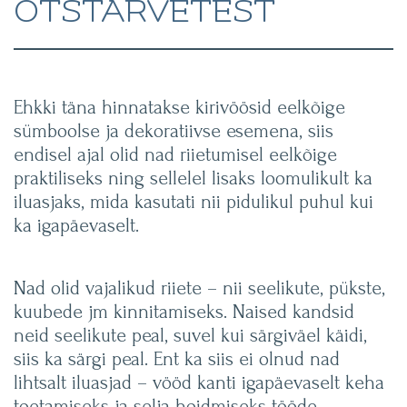
OTSTARVETEST
Ehkki täna hinnatakse kirivöösid eelkõige
sümboolse ja dekoratiivse esemena, siis
endisel ajal olid nad riietumisel eelkõige
praktiliseks ning sellelel lisaks loomulikult ka
iluasjaks, mida kasutati nii pidulikul puhul kui
ka igapäevaselt.
Nad olid vajalikud riiete – nii seelikute, pükste,
kuubede jm kinnitamiseks. Naised kandsid
neid seelikute peal, suvel kui särgiväel käidi,
siis ka särgi peal. Ent ka siis ei olnud nad
lihtsalt iluasjad – vööd kanti igapäevaselt keha
toetamiseks ja selja hoidmiseks tööde