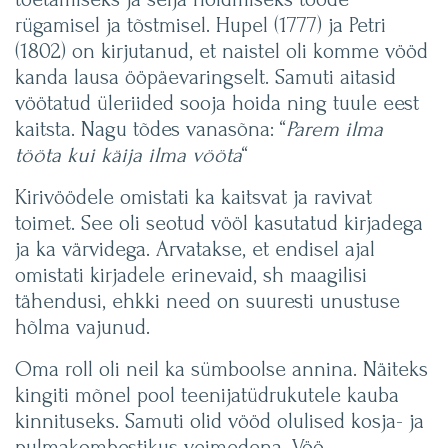
rügamisel ja tõstmisel. Hupel (1777) ja Petri
(1802) on kirjutanud, et naistel oli komme vööd
kanda lausa ööpäevaringselt. Samuti aitasid
vöötatud üleriided sooja hoida ning tuule eest
kaitsta. Nagu tõdes vanasõna: “
Parem ilma
tööta kui käija ilma vööta
“
Kirivöödele omistati ka kaitsvat ja ravivat
toimet. See oli seotud vööl kasutatud kirjadega
ja ka värvidega. Arvatakse, et endisel ajal
omistati kirjadele erinevaid, sh maagilisi
tähendusi, ehkki need on suuresti unustuse
hõlma vajunud.
Oma roll oli neil ka sümboolse annina. Näiteks
kingiti mõnel pool teenijatüdrukutele kauba
kinnituseks. Samuti olid vööd olulised kosja- ja
pulmakombestikus veimedena. Vöö