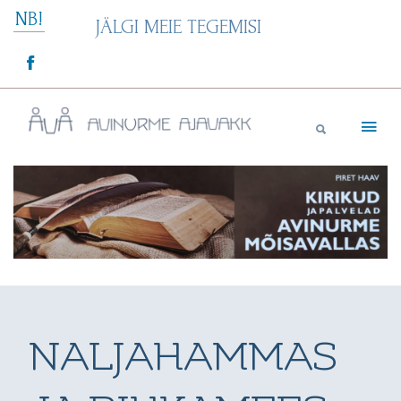
Skip
NB!
JÄLGI MEIE TEGEMISI
to
content
Avinurme Ajavakk
NALJAHAMMAS