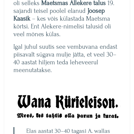
oli selleks
Maetsmas
Allekere talus
19.
sajandi teisel poolel elanud
Joosep
Kaasik
– kes võis külastada Maetsma
kõrtsi. Ent Alekere-nimelisi talusid oli
veel mõnes külas.
Igal juhul suutis see vembuvana endast
piisavalt sügava mulje jätta, et veel 30–
40 aastat hiljem teda leheveerul
meenutatakse.
Elas aastat 30–40 tagasi A. wallas