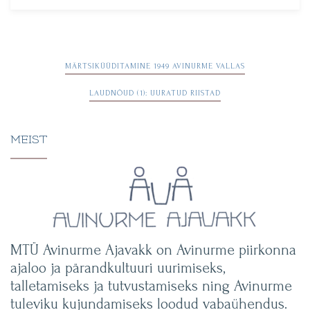
Navigeerimine
MÄRTSIKÜÜDITAMINE 1949 AVINURME VALLAS
LAUDNÕUD (1): UURATUD RIISTAD
MEIST
MTÜ Avinurme Ajavakk on Avinurme piirkonna
ajaloo ja pärandkultuuri uurimiseks,
talletamiseks ja tutvustamiseks ning Avinurme
tuleviku kujundamiseks loodud vabaühendus.