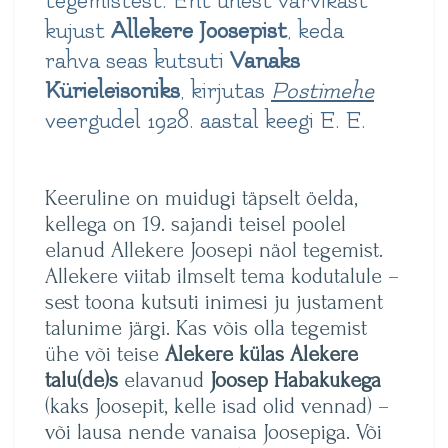
tegemistest. Ent ühest värvikast
kujust
Allekere Joosepist
, keda
rahva seas kutsuti
Vanaks
Kürieleisoniks
, kirjutas
Postimehe
veergudel 1928. aastal
keegi E. E.
Keeruline on muidugi täpselt öelda,
kellega on 19. sajandi teisel poolel
elanud Allekere Joosepi näol tegemist.
Allekere viitab ilmselt tema kodutalule –
sest toona kutsuti inimesi ju justament
talunime järgi. Kas võis olla tegemist
ühe või teise
Alekere külas Alekere
talu(de)s
elavanud
Joosep Habakukega
(kaks Joosepit, kelle isad olid vennad) –
või lausa nende vanaisa Joosepiga. Või