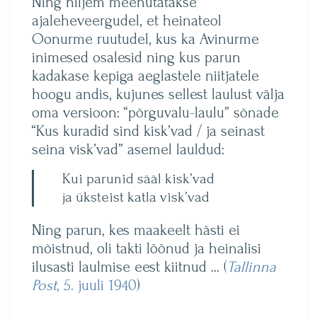
Ning hiljem meenutatakse
ajaleheveergudel, et heinateol
Oonurme ruutudel, kus ka Avinurme
inimesed osalesid ning kus parun
kadakase kepiga aeglastele niitjatele
hoogu andis, kujunes sellest laulust välja
oma versioon: “põrguvalu-laulu” sõnade
“Kus kuradid sind kisk’vad / ja seinast
seina visk’vad” asemel lauldud:
Kui parunid sääl kisk’vad
ja üksteist katla visk’vad
Ning parun, kes maakeelt hästi ei
mõistnud, oli takti löönud ja heinalisi
ilusasti laulmise eest kiitnud … (
Tallinna
Post
, 5. juuli 1940
)