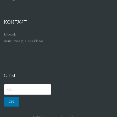
KONTAKT
E-post:
avinurme@ajavakk.ee
OTSI
Otsi: