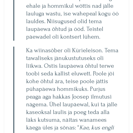
ehale ja hommikul wõttis nad jälle
lauluga wastu, ise wahepeal kogu öö
lauldes. Niisugused olid tema
laupäewa õhtud ja ööd. Teistel
päewadel oli kontsert lühem.
Ka wiinasõber oli Kürieleison. Tema
tawaliseks jänukustutuseks oli
liikwa. Ostis laupäewa õhtul terwe
toobi seda kallist eluwett. Poole jõi
kohe õhtul ära, teise poole jättis
pühapäewa hommikuks. Purjus
peaga aga hakkas Joosep ilmutusi
nägema. Ühel laupäewal, kui ta jälle
kaseoksal laulis ja poeg teda alla
läks kutsuma, näitas wanamees
käega üles ja sõnas: “
Kae, kus engli