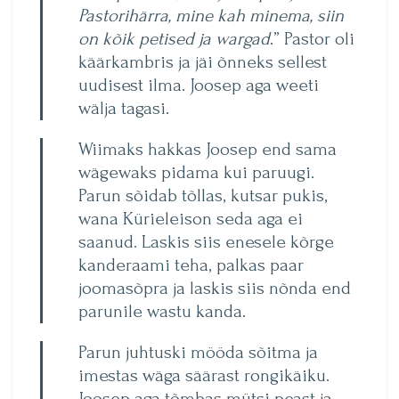
Pastorihärra, mine kah minema, siin
on kõik petised ja wargad
.” Pastor oli
käärkambris ja jäi õnneks sellest
uudisest ilma. Joosep aga weeti
wälja tagasi.
Wiimaks hakkas Joosep end sama
wägewaks pidama kui paruugi.
Parun sõidab tõllas, kutsar pukis,
wana Kürieleison seda aga ei
saanud. Laskis siis enesele kõrge
kanderaami teha, palkas paar
joomasõpra ja laskis siis nõnda end
parunile wastu kanda.
Parun juhtuski mööda sõitma ja
imestas wäga säärast rongikäiku.
Joosep aga tõmbas mütsi peast ja