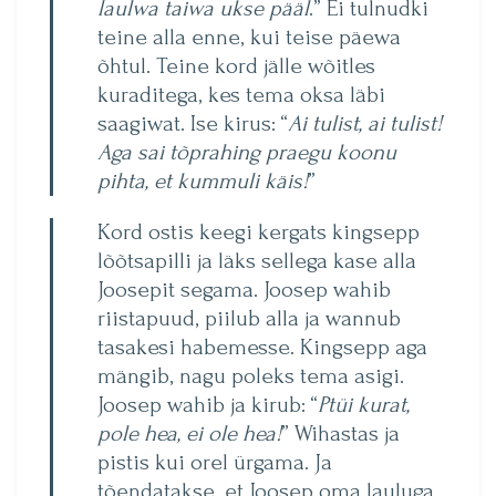
laulwa taiwa ukse pääl
.” Ei tulnudki
teine alla enne, kui teise päewa
õhtul. Teine kord jälle wõitles
kuraditega, kes tema oksa läbi
saagiwat. Ise kirus: “
Ai tulist, ai tulist!
Aga sai tõprahing praegu koonu
pihta, et kummuli käis!
”
Kord ostis keegi kergats kingsepp
lõõtsapilli ja läks sellega kase alla
Joosepit segama. Joosep wahib
riistapuud, piilub alla ja wannub
tasakesi habemesse. Kingsepp aga
mängib, nagu poleks tema asigi.
Joosep wahib ja kirub: “
Ptüi kurat,
pole hea, ei ole hea!
” Wihastas ja
pistis kui orel ürgama. Ja
tõendatakse, et Joosep oma lauluga