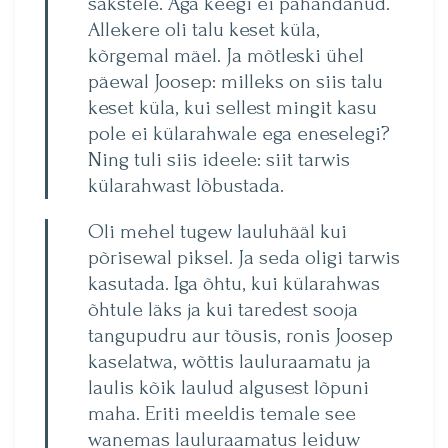
sakstele. Aga keegi ei pahandanud.
Allekere oli talu keset küla,
kõrgemal mäel. Ja mõtleski ühel
päewal Joosep: milleks on siis talu
keset küla, kui sellest mingit kasu
pole ei külarahwale ega eneselegi?
Ning tuli siis ideele: siit tarwis
külarahwast lõbustada.
Oli mehel tugew lauluhääl kui
põrisewal piksel. Ja seda oligi tarwis
kasutada. Iga õhtu, kui külarahwas
õhtule läks ja kui taredest sooja
tangupudru aur tõusis, ronis Joosep
kaselatwa, wõttis lauluraamatu ja
laulis kõik laulud algusest lõpuni
maha. Eriti meeldis temale see
wanemas lauluraamatus leiduw