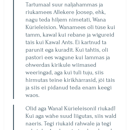
Tartumaal suur naljahammas ja
riukamees Allekere Joosep, ehk,
nagu teda hiljem nimetati, Wana
Kürieleision. Wanamees oli tüse kui
tamm, kawal kui rebane ja wigureid
täis kui Kawal Ants. Ei kartnud ta
parunit ega kuradit. Kui tahtis, oli
pastori ees wagune kui lammas ja
ohwerdas kirikule wiimased
weeringad, aga kui tuli tuju, siis
hirmutas teine kirikhärrasid, jõi täis
ja siis ei pidanud teda enam keegi
waos.
Olid aga Wanal Kürieleisonil riukad!
Kui aga wähe suud liigutas, siis wald
naeris. Tegi riukaid rahwale ja tegi