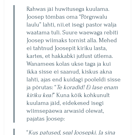
Rahwas jäi huwitusega kuulama.
Joosep tõmbas oma “Põrgnwalu
laulu” lahti, nii.et isegi pastor wälja
waatama tuli. Suure waewaga rebiti
Joosep wiimaks tornist alla. Mehed
ei tahtnud Joosepit kiriku lasta,
kartes, et hakkabki jutlust ütlema.
Wanamees kolas ukse taga ja kui
ikka sisse ei saanud, kiskus akna
lahti, ajas end kuidagi pooleldi sisse
ja põrutas: “
Te koradid! Ei lase enam
kiriku kea!
” Kuna kõik kohkunult
kuulama jäid, eidekesed isegi
wiimsepäewa arwasid olewat,
pajatas Joosep:
“
Kus patused, seal Joosepki. Ja sina