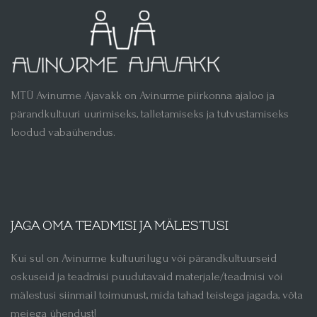
MTÜ Avinurme Ajavakk on Avinurme piirkonna ajaloo ja
pärandkultuuri uurimiseks, talletamiseks ja tutvustamiseks
loodud vabaühendus.
JAGA OMA TEADMISI JA MÄLESTUSI
Kui sul on Avinurme kultuurilugu või pärandkultuurseid
oskuseid ja teadmisi puudutavaid materjale/teadmisi või
mälestusi siinmail toimunust, mida tahad teistega jagada, võta
meiega ühendust!