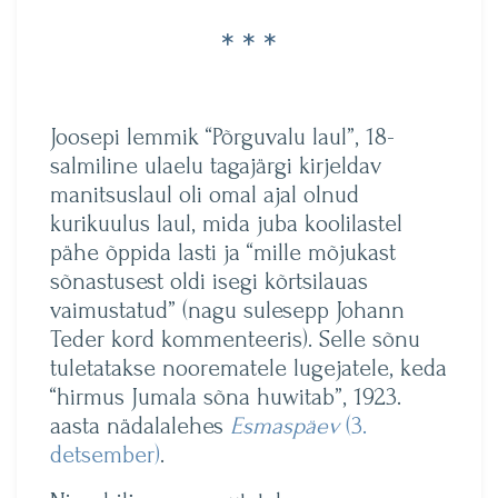
* * *
Joosepi lemmik “Põrguvalu laul”, 18-
salmiline ulaelu tagajärgi kirjeldav
manitsuslaul oli omal ajal olnud
kurikuulus laul, mida juba koolilastel
pähe õppida lasti ja “mille mõjukast
sõnastusest oldi isegi kõrtsilauas
vaimustatud” (nagu sulesepp Johann
Teder kord kommenteeris). Selle sõnu
tuletatakse noorematele lugejatele, keda
“hirmus Jumala sõna huwitab”, 1923.
aasta nädalalehes
Esmaspäev
(3.
detsember)
.