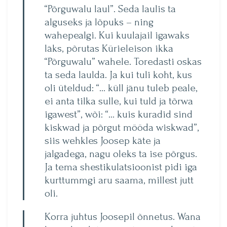
“Põrguwalu laul”. Seda laulis ta
alguseks ja lõpuks – ning
wahepealgi. Kui kuulajail igawaks
läks, põrutas Kürieleison ikka
“Põrguwalu” wahele. Toredasti oskas
ta seda laulda. Ja kui tuli koht, kus
oli üteldud: “… küll jänu tuleb peale,
ei anta tilka sulle, kui tuld ja tõrwa
igawest”, wõi: “… kuis kuradid sind
kiskwad ja põrgut mööda wiskwad”,
siis wehkles Joosep käte ja
jalgadega, nagu oleks ta ise põrgus.
Ja tema shestikulatsioonist pidi iga
kurttummgi aru saama, millest jutt
oli.
Korra juhtus Joosepil õnnetus. Wana