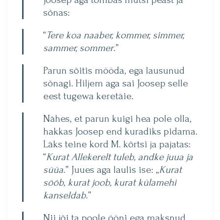
sõnas:
“
Tere koa naaber, kommer, simmer,
sammer, sommer
.”
Parun sõitis mööda, ega lausunud
sõnagi. Hiljem aga sai Joosep selle
eest tugewa keretäie.
Nähes, et parun kuigi hea pole olla,
hakkas Joosep end kuradiks pidama.
Läks teine kord M. kõrtsi ja pajatas:
“
Kurat Allekerelt tuleb, andke juua ja
süüa
.” Juues aga laulis ise: „
Kurat
sööb, kurat joob, kurat külamehi
kanseldab
.”
Nii jõi ta poole ööni ega maksnud