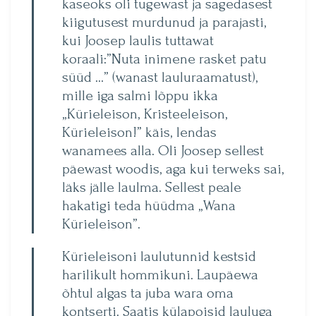
kaseoks oli tugewast ja sagedasest
kiigutusest murdunud ja parajasti,
kui Joosep laulis tuttawat
koraali:”Nuta inimene rasket patu
süüd …” (wanast lauluraamatust),
mille iga salmi lõppu ikka
„Kürieleison, Kristeeleison,
Kürieleison!” käis, lendas
wanamees alla. Oli Joosep sellest
päewast woodis, aga kui terweks sai,
läks jälle laulma. Sellest peale
hakatigi teda hüüdma „Wana
Kürieleison”.
Kürieleisoni laulutunnid kestsid
harilikult hommikuni. Laupäewa
õhtul algas ta juba wara oma
kontserti. Saatis külapoisid lauluga