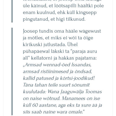
üle käinud, et lõõtsapilli häältki pole
enam kuulnud, ehk küll kingsepp
pingutanud, et higi tilkunud.
Joosep tundis oma hääle wägewust
ja mõtles, et miks ei wõi ta õige
kirikuski jutlustada. Ühel
pühapäewal läkski ta “paraja auru
all” kellatorni ja hakkas pajatama:
„
Armsad wennad-õed Issandas,
armsad ristiinimesed ja õndsad,
kallid patused ja kõrtsi-joodikud!
Täna tahan teile suurt sõnumit
kuulutada: Wana Jaaguwälja Toomas
on naise wõtnud. Manamees on ise
küll 60 aastane, aga eks ta sure ää ja
siis saab naine wara omale
.”