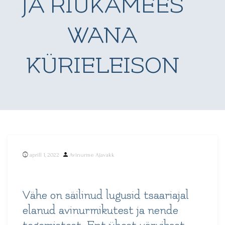
JA RIUKAMEES
WANA
KÜRIELEISON
Posted
aprill 1, 2022
Avinurme Ajavakk
by
Vähe on säilinud lugusid tsaariajal
elanud avinurmikutest ja nende