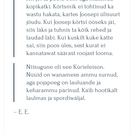
kopikatki. Kõrtsmik ei tohtinud ka
wastu hakata, kartes Joosepi ülisuurt
jõudu. Kui Joosep kõrtsi ööseks jäi,
siis läks ja tuhnis ta kõik rehed ja
laudad läbi. Kui kuskilt kuke kätte
sai, siis poos üles, sest kurat ei
kannatawat säärast roojast looma.
Niisugune oli see Kürieleison.
Nüüid on wanamees ammu surnud,
aga pojapoeg on lauluande ja
keharammu pärinud. Käib hootikalt
laulmas ja spordiwäljal.
– E. E.