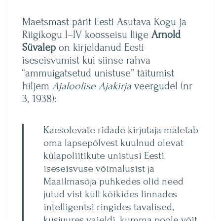
Maetsmast pärit Eesti Asutava Kogu ja
Riigikogu I–IV koosseisu liige
Arnold
Süvalep
on kirjeldanud Eesti
iseseisvumist kui siinse rahva
“ammuigatsetud unistuse” täitumist
hiljem
Ajaloolise Ajakirja
veergudel (nr
3, 1938):
Käesolevate ridade kirjutaja mäletab
oma lapsepõlvest kuulnud olevat
külapoliitikute unistusi Eesti
iseseisvuse võimalusist ja
Maailmasõja puhkedes olid need
jutud vist küll kõikides linnades
intelligentsi ringides tavalised,
kusjuures vaieldi, kumma poole võit