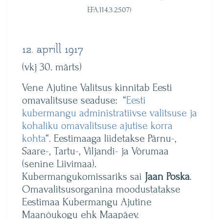
EFA.114.3.2507)
12. aprill 1917
(vkj 30. märts)
Vene Ajutine Valitsus kinnitab Eesti
omavalitsuse seaduse: “
Eesti
kubermangu administratiivse valitsuse ja
kohaliku omavalitsuse ajutise korra
kohta
“. Eestimaaga liidetakse Pärnu-,
Saare-, Tartu-, Viljandi- ja Võrumaa
(senine Liivimaa).
Kubermangukomissariks sai
Jaan Poska
.
Omavalitsusorganina moodustatakse
Eestimaa Kubermangu Ajutine
Maanõukogu ehk Maapäev.