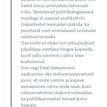
Eestit tema unistustele lähemale
viiks. Vastutavad poliitikategelased
muidugi ei saanud avalikult nii
riskantsetel teemadel rääkida, ka
puudusid veel võimalused unistuste
realiseerimiseks.
Uus mõte ei oleks nii ruttu jõudnud
pikaldase eestlase hinges küpseda,
ta oli juba varemini rahva seas
kodunenud.
See ongi Eesti Iseseisvuse
saabumise üks iseloomustavamaid
jooni, et mõte valmis ja küpses
esmajoones rahva enda seas, kuni
rahvusvaheline olukord võimaldas
ka poliitikameestel temast kinni
haarata.