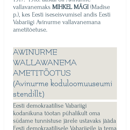
vallavanemaks
MIHKEL MÄGI
(Madise
p.), kes Eesti iseseisvumisel andis Eesti
Vabariigi Avinurme vallavanemana
ametitõetuse.
AWINURME
WALLAWANEMA
AMETITÕOTUS
(Avinurme koduloomuuseumi
stendillt)
Eesti demokraatilise Vabariigi
kodanikuna tõotan pühalikult oma
südame tunnistuse järele ustavaks jääda
Eesti demokraatilisele Vabariigile ja tema