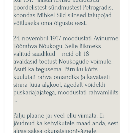
pöördelistest sündmustest Petrogradis,
koondas Mihkel Sild siinsed talupojad
võitluseks oma õiguste eest.
24. novembril 1917 moodustati Avinurme
Töörahva Nõukogu. Selle liikmeks
valitud saadikud – neid oli 18 –
avaldasid toetust Nõukogude võimule.
Asuti ka tegusema: Pärniku kõrts
kuulutati rahva omandiks ja kavatseti
sinna luua algkool, ägedalt võideldi
puskariajajatega, moodustati rahvamiilits
…
Palju plaane jäi veel ellu viimata. Ei
jõudnud ka kehvikutele maad anda, sest
algas saksa okupatsioonivägede