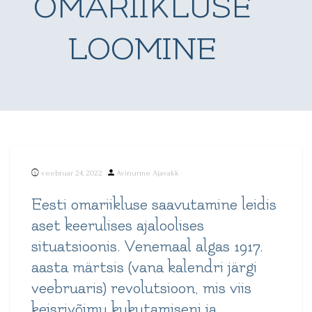
OMARIIKLUSE
LOOMINE
Posted
veebruar 24, 2022
Avinurme Ajavakk
by
Eesti omariikluse saavutamine leidis
aset keerulises ajaloolises
situatsioonis. Venemaal algas 1917.
aasta märtsis (vana kalendri järgi
veebruaris) revolutsioon, mis viis
keisrivõimu kukutamiseni ja