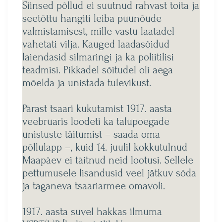
Siinsed põllud ei suutnud rahvast toita ja
seetõttu hangiti leiba puunõude
valmistamisest, mille vastu laatadel
vahetati vilja. Kauged laadasõidud
laiendasid silmaringi ja ka poliitilisi
teadmisi. Pikkadel sõitudel oli aega
mõelda ja unistada tulevikust.
Pärast tsaari kukutamist 1917. aasta
veebruaris loodeti ka talupoegade
unistuste täitumist – saada oma
põllulapp –, kuid 14. juulil kokkutulnud
Maapäev ei täitnud neid lootusi. Sellele
pettumusele lisandusid veel jätkuv sõda
ja taganeva tsaariarmee omavoli.
1917. aasta suvel hakkas ilmuma