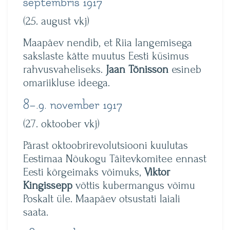
septembris 1917
(25. august vkj)
Maapäev nendib, et Riia langemisega
sakslaste kätte muutus Eesti küsimus
rahvusvaheliseks.
Jaan Tõnisson
esineb
omariikluse ideega.
8–.9. november 1917
(27. oktoober vkj)
Pärast oktoobrirevolutsiooni kuulutas
Eestimaa Nõukogu Täitevkomitee ennast
Eesti kõrgeimaks võimuks,
Viktor
Kingissepp
võttis kubermangus võimu
Poskalt üle. Maapäev otsustati laiali
saata.