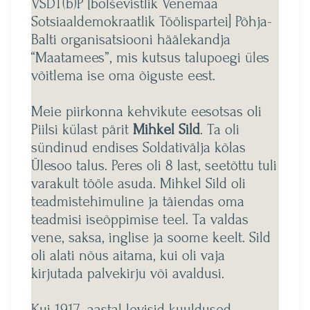
VSDT(b)P [bolševistlik Venemaa
Sotsiaaldemokraatlik Töölispartei] Põhja-
Balti organisatsiooni häälekandja
“Maatamees”, mis kutsus talupoegi üles
võitlema ise oma õiguste eest.
Meie piirkonna kehvikute eesotsas oli
Piilsi külast pärit
Mihkel Sild
. Ta oli
sündinud endises Soldativälja kõlas
Ülesoo talus. Peres oli 8 last, seetõttu tuli
varakult tööle asuda. Mihkel Sild oli
teadmistehimuline ja täiendas oma
teadmisi iseõppimise teel. Ta valdas
vene, saksa, inglise ja soome keelt. Sild
oli alati nõus aitama, kui oli vaja
kirjutada palvekirju või avaldusi.
Kui 1917. aastal levisid kuuldused