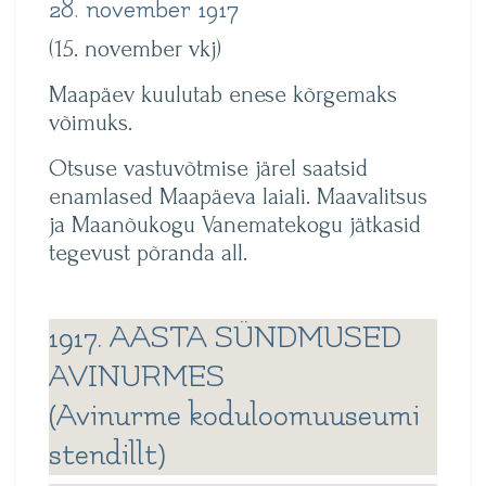
28. november 1917
(15. november vkj)
Maapäev kuulutab enese kõrgemaks
võimuks.
Otsuse vastuvõtmise järel saatsid
enamlased Maapäeva laiali. Maavalitsus
ja Maanõukogu Vanematekogu jätkasid
tegevust põranda all.
1917. AASTA SÜNDMUSED
AVINURMES
(Avinurme koduloomuuseumi
stendillt)