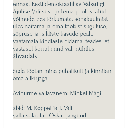
ennast Eesti demokraatilise Vabariigi
Ajutise Valitsuse ja tema poolt seatud
võimude ees tõrkumata, sõnakuulmist
üles näitama ja oma tõotust suguluse,
sõpruse ja isikliste kasude peale
vaatamata kindlaste pidama, teades, et
vastasel korral mind vali nuhtlus
ähvardab.
Seda tõotan mina pühalikult ja kinnitan
oma allkirjaga.
Avinurme vallavanem: Mihkel Mägi
abid: M. Koppel ja J. Väli
valla sekretär: Oskar Jaagund