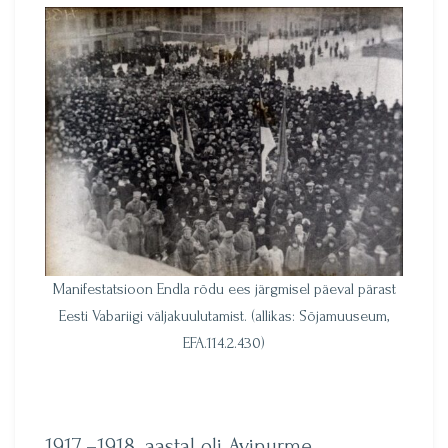
Manifestatsioon Endla rõdu ees järgmisel päeval pärast
Eesti Vabariigi väljakuulutamist. (allikas: Sõjamuuseum,
EFA.114.2.430)
1917.–1918. aastal oli Avinurme