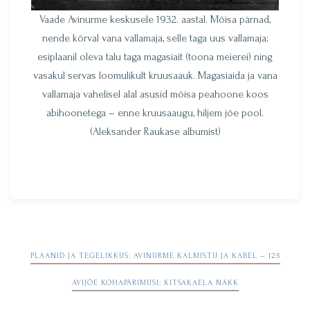
Vaade Avinurme keskusele 1932. aastal. Mõisa pärnad,
nende kõrval vana vallamaja, selle taga uus vallamaja;
esiplaanil oleva talu taga magasiait (toona meierei) ning
vasakul servas loomulikult kruusaauk. Magasiaida ja vana
vallamaja vahelisel alal asusid mõisa peahoone koos
abihoonetega – enne kruusaaugu, hiljem jõe pool.
(Aleksander Raukase albumist)
Navigeerimine
PLAANID JA TEGELIKKUS: AVINURME KALMISTU JA KABEL – 125
AVIJÕE KOHAPÄRIMUSI: KITSAKAELA NÄKK