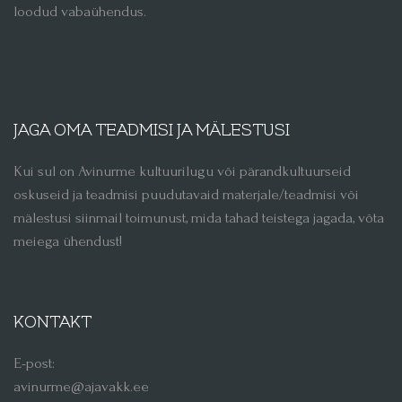
loodud vabaühendus.
JAGA OMA TEADMISI JA MÄLESTUSI
Kui sul on Avinurme kultuurilugu või pärandkultuurseid
oskuseid ja teadmisi puudutavaid materjale/teadmisi või
mälestusi siinmail toimunust, mida tahad teistega jagada, võta
meiega ühendust!
KONTAKT
E-post:
avinurme@ajavakk.ee