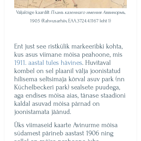
Väljalõige kaardilt
Планъ казеннаго имения Аввинормъ
,
1905 (Rahvusarhiiv, EAA.3724.4.1167 leht 1)
Ent just see ristkülik markeeribki kohta,
kus asus viimane mõisa peahoone, mis
1911. aastal tules hävines
. Huvitaval
kombel on sel plaanil välja joonistatud
hilisema seltsimaja kõrval asuv park (nn
Küchelbeckeri park) sealsete puudega,
aga endises mõisa aias, tänase staadioni
kaldal asuvad mõisa pärnad on
joonistamata jäänud.
Üks viimaseid kaarte Avinurme mõisa
südamest pärineb aastast 1906 ning