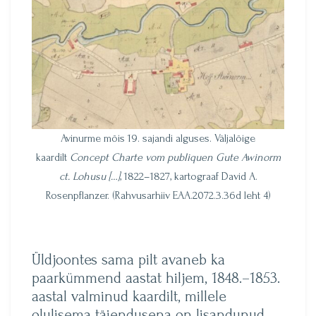
Avinurme mõis 19. sajandi alguses. Väljalõige
kaardilt
Concept Charte vom publiquen Gute Awinorm
ct. Lohusu […]
, 1822–1827, kartograaf David A.
Rosenpflanzer. (Rahvusarhiiv EAA.2072.3.36d leht 4)
Üldjoontes sama pilt avaneb ka
paarkümmend aastat hiljem, 1848.–1853.
aastal valminud kaardilt, millele
olulisema täiendusena on lisandunud