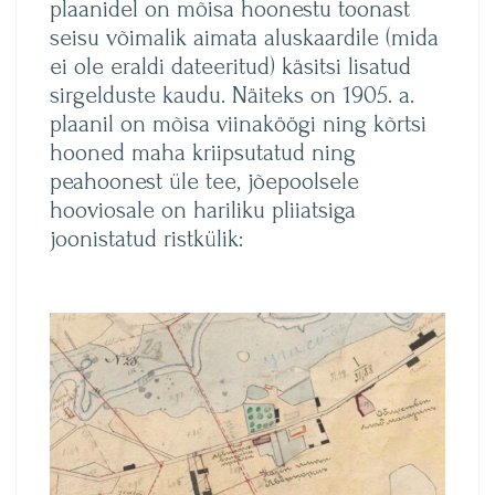
plaanidel on mõisa hoonestu toonast
seisu võimalik aimata aluskaardile (mida
ei ole eraldi dateeritud) käsitsi lisatud
sirgelduste kaudu. Näiteks on 1905. a.
plaanil on mõisa viinaköögi ning kõrtsi
hooned maha kriipsutatud ning
peahoonest üle tee, jõepoolsele
hooviosale on hariliku pliiatsiga
joonistatud ristkülik: