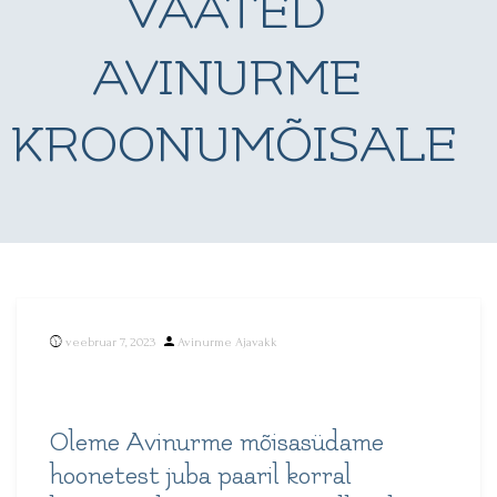
VAATED
AVINURME
KROONUMÕISALE
Posted
veebruar 7, 2023
Avinurme Ajavakk
by
Oleme Avinurme mõisasüdame
hoonetest juba paaril korral