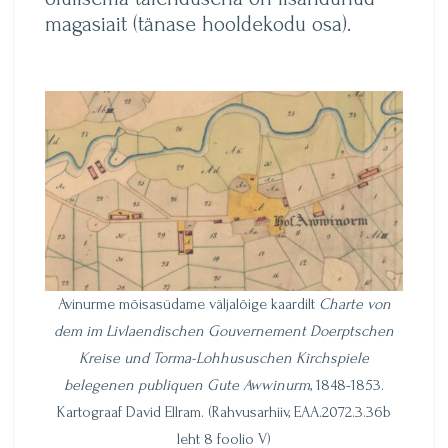
magasiait (tänase hooldekodu osa).
Avinurme mõisasüdame väljalõige kaardilt
Charte von
dem im Livlaendischen Gouvernement Doerptschen
Kreise und Torma-Lohhususchen Kirchspiele
belegenen publiquen Gute Awwinurm
, 1848-1853.
Kartograaf David Ellram. (Rahvusarhiiv, EAA.2072.3.36b
leht 8 foolio V)