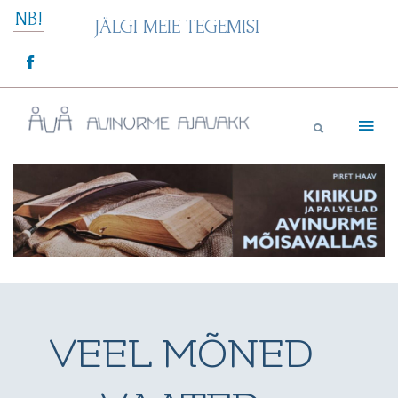
Skip
NB!
JÄLGI MEIE TEGEMISI
to
content
Avinurme Ajavakk
VEEL MÕNED