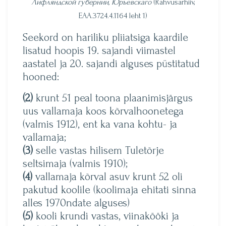
Лифляндской губернии, Юръевскаго
(Rahvusarhiiv,
EAA.3724.4.1164 leht 1)
Seekord on hariliku pliiatsiga kaardile
lisatud hoopis 19. sajandi viimastel
aastatel ja 20. sajandi alguses püstitatud
hooned:
(2)
krunt 51 peal toona plaanimisjärgus
uus vallamaja koos kõrvalhoonetega
(valmis 1912), ent ka vana kohtu- ja
vallamaja;
(3)
selle vastas hilisem Tuletõrje
seltsimaja (valmis 1910);
(4)
vallamaja kõrval asuv krunt 52 oli
pakutud koolile (koolimaja ehitati sinna
alles 1970ndate alguses)
(5)
kooli krundi vastas, viinakööki ja