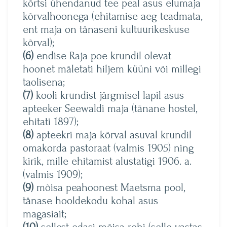
kõrtsi ühendanud tee peal asus elumaja
kõrvalhoonega (ehitamise aeg teadmata,
ent maja on tänaseni kultuurikeskuse
kõrval);
(6)
endise Raja poe krundil olevat
hoonet mäletati hiljem küüni või millegi
taolisena;
(7)
kooli krundist järgmisel lapil asus
apteeker Seewaldi maja (tänane hostel,
ehitati 1897);
(8)
apteekri maja kõrval asuval krundil
omakorda pastoraat (valmis 1905) ning
kirik, mille ehitamist alustatigi 1906. a.
(valmis 1909);
(9)
mõisa peahoonest Maetsma pool,
tänase hooldekodu kohal asus
magasiait;