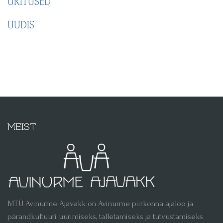
ÜRITUSED
UUDIS
MEIST
MTÜ Avinurme Ajavakk on Avinurme piirkonna ajaloo ja
pärandkultuuri uurimiseks, talletamiseks ja tutvustamiseks