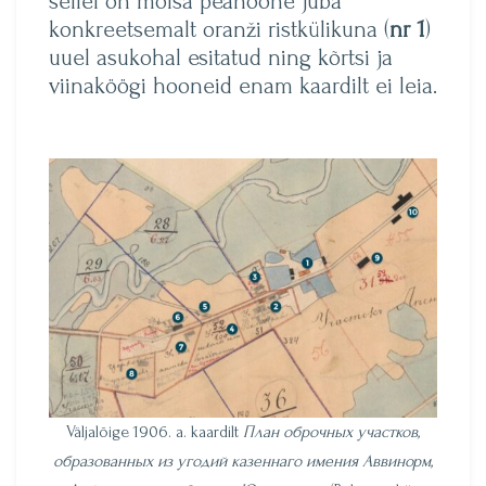
sellel on mõisa peahoone juba
konkreetsemalt oranži ristkülikuna (
nr 1
)
uuel asukohal esitatud ning kõrtsi ja
viinaköögi hooneid enam kaardilt ei leia.
Väljalõige 1906. a. kaardilt
План оброчных участков,
образованных из угодий казеннаго имения Аввинорм,