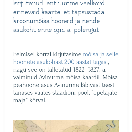
kirjutanud, ent uurime veelkord
erinevaid kaarte, et täpsustada
kroonumõisa hooneid ja nende
asukoht enne 1911. a. põlengut.
Eelmisel korral kirjutasime
mõisa ja selle
hoonete asukohast 200 aastat tagasi
,
nagu see on talletatud 1822–1827. a.
valminud Avinurme mõisa kaardil. Mõisa
peahoone asus Avinurme läbivast teest
tänases vaates staadioni pool, “õpetajate
maja” kõrval.