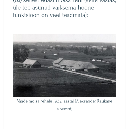
(10)
sellest edasi mõisa rehi (selle vastas,
üle tee asunud väiksema hoone
funktsioon on veel teadmata);
Vaade mõisa rehele 1932. aastal (Aleksander Raukase
albumist)