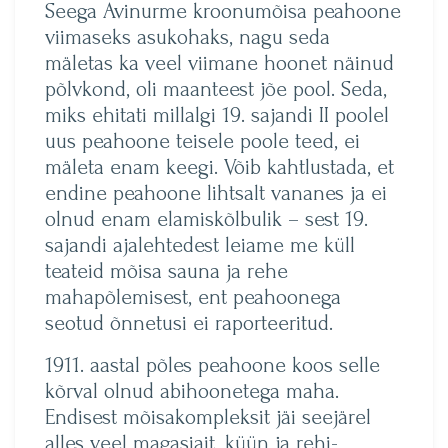
Seega Avinurme kroonumõisa peahoone
viimaseks asukohaks, nagu seda
mäletas ka veel viimane hoonet näinud
põlvkond, oli maanteest jõe pool. Seda,
miks ehitati millalgi 19. sajandi II poolel
uus peahoone teisele poole teed, ei
mäleta enam keegi. Võib kahtlustada, et
endine peahoone lihtsalt vananes ja ei
olnud enam elamiskõlbulik – sest 19.
sajandi ajalehtedest leiame me küll
teateid mõisa sauna ja rehe
mahapõlemisest, ent peahoonega
seotud õnnetusi ei raporteeritud.
1911. aastal põles peahoone koos selle
kõrval olnud abihoonetega maha.
Endisest mõisakompleksit jäi seejärel
alles veel magasiait, küün ja rehi-