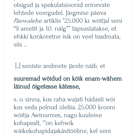
otsigud ja spekulatsioonid erinevate
lehtede veergudel. Järgmise päeva
Päewalehe
artiklis “25.000 kr. wõitjal seni
“9 ametit ja 10. nälg”” täpsustatakse, et
ehkki konkreetne isik on veel teadmata,
siis ..
[..] seniste andmete järele näib. et
suuremad wõidud on kõik enam-wähem
läinud õigetesse kätesse,
s. o. sinna, kus raha wajati hädasti wõi
kus seda polnud üleliia. 25.000 krooni
wöitja Awinurmes, nagu kuuleme
kohapealt, ‘”on kehwik
wäikekohapidajakäsitööline, kel seni