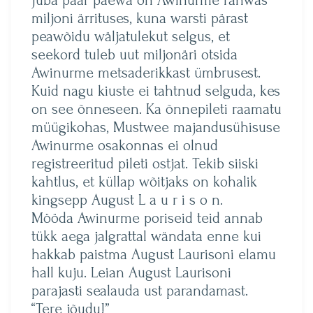
miljoni ärrituses, kuna warsti pärast
peawõidu wäljatulekut selgus, et
seekord tuleb uut miljonäri otsida
Awinurme metsaderikkast ümbrusest.
Kuid nagu kiuste ei tahtnud selguda, kes
on see õnneseen. Ka õnnepileti raamatu
müügikohas, Mustwee majandusühisuse
Awinurme osakonnas ei olnud
registreeritud pileti ostjat. Tekib siiski
kahtlus, et küllap wõitjaks on kohalik
kingsepp August L a u r i s o n.
Mööda Awinurme poriseid teid annab
tükk aega jalgrattal wändata enne kui
hakkab paistma August Laurisoni elamu
hall kuju. Leian August Laurisoni
parajasti sealauda ust parandamast.
“Tere jõudu!”