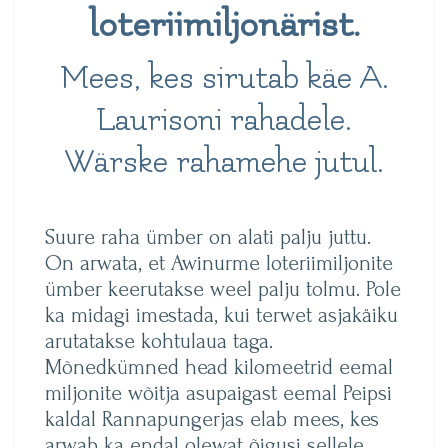
loteriimiljonärist.
Mees, kes sirutab käe A.
Laurisoni rahadele.
Wärske rahamehe jutul.
Suure raha ümber on alati palju juttu.
On arwata, et Awinurme loteriimiljonite
ümber keerutakse weel palju tolmu. Pole
ka midagi imestada, kui terwet asjakäiku
arutatakse kohtulaua taga.
Mõnedkümned head kilomeetrid eemal
miljonite wõitja asupaigast eemal Peipsi
kaldal Rannapungerjas elab mees, kes
arwab ka endal olewat õigusi sellele