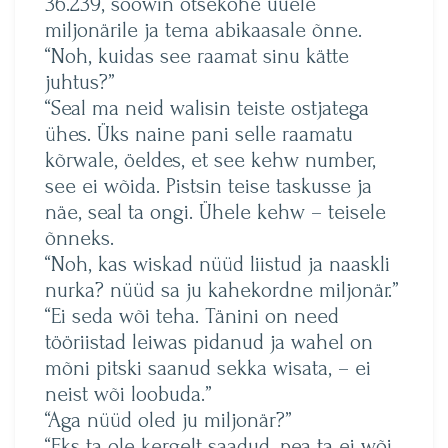
36.239, soowin otsekohe uuele
miljonärile ja tema abikaasale õnne.
“Noh, kuidas see raamat sinu kätte
juhtus?”
“Seal ma neid walisin teiste ostjatega
ühes. Üks naine pani selle raamatu
kõrwale, öeldes, et see kehw number,
see ei wõida. Pistsin teise taskusse ja
näe, seal ta ongi. Ühele kehw – teisele
õnneks.
“Noh, kas wiskad nüüd liistud ja naaskli
nurka? nüüd sa ju kahekordne miljonär.”
“Ei seda wõi teha. Tänini on need
tööriistad leiwas pidanud ja wahel on
mõni pitski saanud sekka wisata, – ei
neist wõi loobuda.”
“Aga nüüd oled ju miljonär?”
“Eks ta ole kergelt saadud, pea ta ei wõi