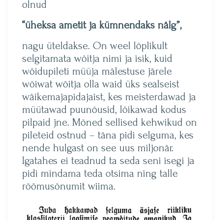
olnud
“üheksa ametit ja kümnendaks nälg”,
nagu üteldakse. On weel lõplikult
selgitamata wöitja nimi ja isik, kuid
wöidupileti müüja mälestuse järele
wõiwat wöitja olla waid üks sealseist
wäikemajapidajaist, kes meisterdawad ja
müütawad puunõusid, löikawad kodus
pilpaid jne. Mõned sellised kehwikud on
pileteid ostnud – täna pidi selguma, kes
nende hulgast on see uus miljonär.
Igatahes ei teadnud ta seda seni isegi ja
pidi mindama teda otsima ning talle
rõõmusõnumit wiima.