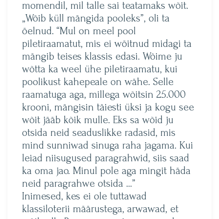
momendil, mil talle sai teatamaks wõit.
„Wõib küll mängida pooleks”, oli ta
öelnud. “Mul on meel pool
piletiraamatut, mis ei wöitnud midagi ta
mängib teises klassis edasi. Wõime ju
wõtta ka weel ühe piletiraamatu, kui
poolikust kahepeale on wähe. Selle
raamatuga aga, millega wõitsin 25.000
krooni, mängisin täiesti üksi ja kogu see
wõit jääb kõik mulle. Eks sa wõid ju
otsida neid seaduslikke radasid, mis
mind sunniwad sinuga raha jagama. Kui
leiad niisugused paragrahwid, siis saad
ka oma jao. Minul pole aga mingit häda
neid paragrahwe otsida …”
Inimesed, kes ei ole tuttawad
klassiloterii määrustega, arwawad, et