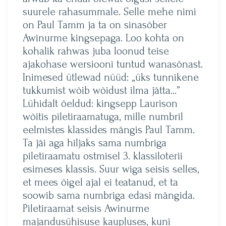
suurele rahasummale. Selle mehe nimi
on Paul Tamm ja ta on sinasõber
Awinurme kingsepaga. Loo kohta on
kohalik rahwas juba loonud teise
ajakohase wersiooni tuntud wanasönast.
Inimesed ütlewad nüüd: „üks tunnikene
tukkumist wõib wõidust ilma jätta…”
Lühidalt öeldud: kingsepp Laurison
wõitis piletiraamatuga, mille numbril
eelmistes klassides mängis Paul Tamm.
Ta jäi aga hiljaks sama numbriga
piletiraamatu ostmisel 3. klassiloterii
esimeses klassis. Suur wiga seisis selles,
et mees õigel ajal ei teatanud, et ta
soowib sama numbriga edasi mängida.
Piletiraamat seisis Awinurme
majandusühisuse kaupluses, kuni