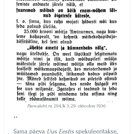
Päewaleht
, nr. 294, lk 3, 29. oktoober 1936
**
Sama päeva
Uus Eestis
spekuleeritakse,