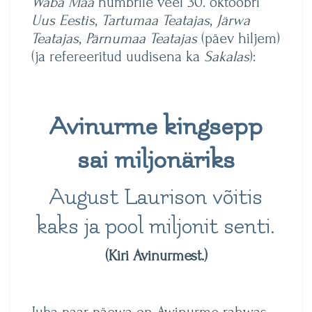
Waba Maa
numbrile veel 30. oktoobri
Uus Eestis
,
Tartumaa Teatajas
,
Järwa
Teatajas
,
Pärnumaa Teatajas
(päev hiljem)
(ja refereeritud uudisena ka
Sakalas
):
Avinurme kingsepp
sai miljonäriks
August Laurison võitis
kaks ja pool miljonit senti.
(Kiri Avinurmest.)
Juba paar päewa on Awinurme rahwas