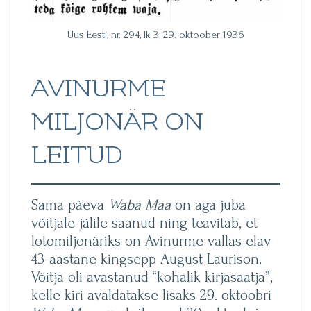
Uus Eesti, nr. 294, lk 3, 29. oktoober 1936
AVINURME
MILJONÄR ON
LEITUD
Sama päeva
Waba Maa
on aga juba
võitjale jälile saanud ning teavitab, et
lotomiljonäriks on Avinurme vallas elav
43-aastane kingsepp August Laurison.
Võitja oli avastanud “kohalik kirjasaatja”,
kelle kiri avaldatakse lisaks 29. oktoobri