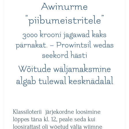
Awinurme
“piibumeistritele”
3000 krooni jagawad kaks
pärnakat. – Prowintsil wedas
seekord hästi
Wõitude wäljamaksmine
algab tulewal kesknädalal
Klassiloterii järjekordne loosimine
lõppes täna kl. 12, peale seda kui
loosirattast oli wõetud välja wiimne