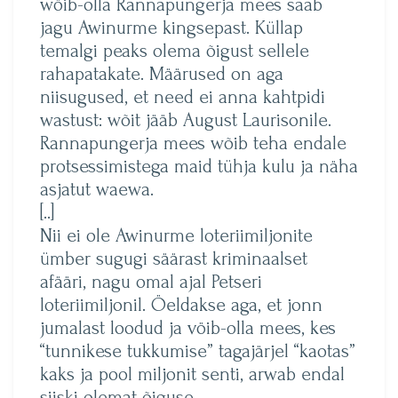
wöib-olla Rannapungerja mees saab
jagu Awinurme kingsepast. Küllap
temalgi peaks olema õigust sellele
rahapatakate. Määrused on aga
niisugused, et need ei anna kahtpidi
wastust: wõit jääb August Laurisonile.
Rannapungerja mees wõib teha endale
protsessimistega maid tühja kulu ja näha
asjatut waewa.
[..]
Nii ei ole Awinurme loteriimiljonite
ümber sugugi säärast kriminaalset
afääri, nagu omal ajal Petseri
loteriimiljonil. Öeldakse aga, et jonn
jumalast loodud ja vöib-olla mees, kes
“tunnikese tukkumise” tagajärjel “kaotas”
kaks ja pool miljonit senti, arwab endal
siiski olemat õiguse.