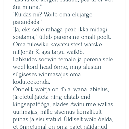
ära minna.”
“Kuidas nii? Wõite oma elujärge
parandada.”
“Ja, eks selle rahaga peab ikka midagi
soetama,” ütleb perenaine omalt poolt.
Oma tulewiku kawatsustest wärske
miljonär K. aga targu waikib.
Lahkudes soowin temale ja perenaisele
weel kord head õnne, ning alustan
sügiseses wihmasajus oma
koduteekonda.
Õnnelik wõitja on 43 a. wana. abielus,
järeletulijateta ning elatab end
kingsepatööga, elades Awinurme wallas
üürimajas, mille sisemus korralikult
puhas ja sisustatud. Üldiselt wõib öelda,
et õnnejumal on oma palet näidanud