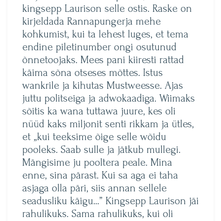
kingsepp Laurison selle ostis. Raske on
kirjeldada Rannapungerja mehe
kohkumist, kui ta lehest luges, et tema
endine piletinumber ongi osutunud
õnnetoojaks. Mees pani kiiresti rattad
käima sõna otseses mõttes. Istus
wankrile ja kihutas Mustweesse. Ajas
juttu politseiga ja adwokaadiga. Wiimaks
sõitis ka wana tuttawa juure, kes oli
nüüd kaks miljonit senti rikkam ja ütles,
et „kui teeksime õige selle wõidu
pooleks. Saab sulle ja jätkub mullegi.
Mängisime ju pooltera peale. Mina
enne, sina pärast. Kui sa aga ei taha
asjaga olla päri, siis annan sellele
seadusliku käigu…” Kingsepp Laurison jäi
rahulikuks. Sama rahulikuks, kui oli