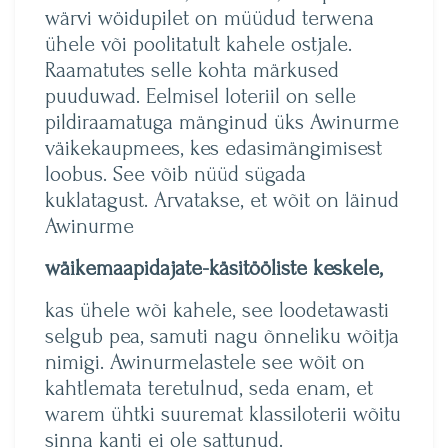
wärvi wöidupilet on müüdud terwena
ühele või poolitatult kahele ostjale.
Raamatutes selle kohta märkused
puuduwad. Eelmisel loteriil on selle
pildiraamatuga mänginud üks Awinurme
väikekaupmees, kes edasimängimisest
loobus. See võib nüüd sügada
kuklatagust. Arvatakse, et wõit on läinud
Awinurme
wäikemaapidajate-käsitööliste keskele,
kas ühele wõi kahele, see loodetawasti
selgub pea, samuti nagu õnneliku wõitja
nimigi. Awinurmelastele see wõit on
kahtlemata teretulnud, seda enam, et
warem ühtki suuremat klassiloterii wõitu
sinna kanti ei ole sattunud.