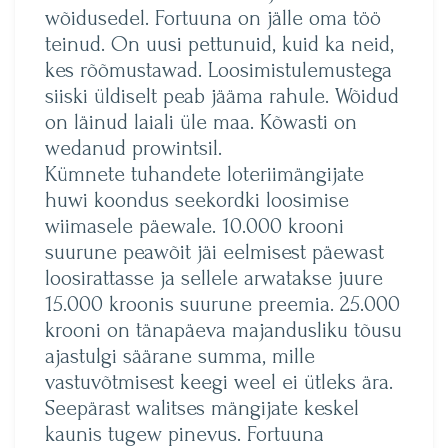
wõidusedel. Fortuuna on jälle oma töö
teinud. On uusi pettunuid, kuid ka neid,
kes rõõmustawad. Loosimistulemustega
siiski üldiselt peab jääma rahule. Wõidud
on läinud laiali üle maa. Kõwasti on
wedanud prowintsil.
Kümnete tuhandete loteriimängijate
huwi koondus seekordki loosimise
wiimasele päewale. 10.000 krooni
suurune peawõit jäi eelmisest päewast
loosirattasse ja sellele arwatakse juure
15.000 kroonis suurune preemia. 25.000
krooni on tänapäeva majandusliku tõusu
ajastulgi säärane summa, mille
vastuvõtmisest keegi weel ei ütleks ära.
Seepärast walitses mängijate keskel
kaunis tugew pinevus. Fortuuna