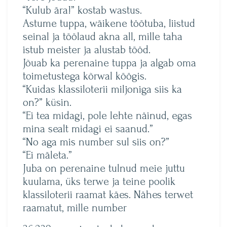
“Kulub ära!” kostab wastus.
Astume tuppa, wäikene töötuba, liistud
seinal ja töölaud akna all, mille taha
istub meister ja alustab tööd.
Jõuab ka perenaine tuppa ja algab oma
toimetustega kõrwal köögis.
“Kuidas klassiloterii miljoniga siis ka
on?” küsin.
“Ei tea midagi, pole lehte näinud, egas
mina sealt midagi ei saanud.”
“No aga mis number sul siis on?”
“Ei mäleta.”
Juba on perenaine tulnud meie juttu
kuulama, üks terwe ja teine poolik
klassiloterii raamat käes. Nähes terwet
raamatut, mille number