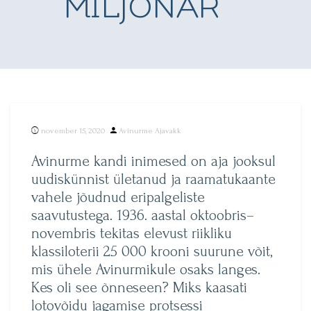
MILJONÄR
Posted
november 15, 2020
Avinurme Ajavakk
by
Avinurme kandi inimesed on aja jooksul
uudiskünnist ületanud ja raamatukaante
vahele jõudnud eripalgeliste
saavutustega. 1936. aastal oktoobris–
novembris tekitas elevust riikliku
klassiloterii 25 000 krooni suurune võit,
mis ühele Avinurmikule osaks langes.
Kes oli see õnneseen? Miks kaasati
lotovõidu jagamise protsessi