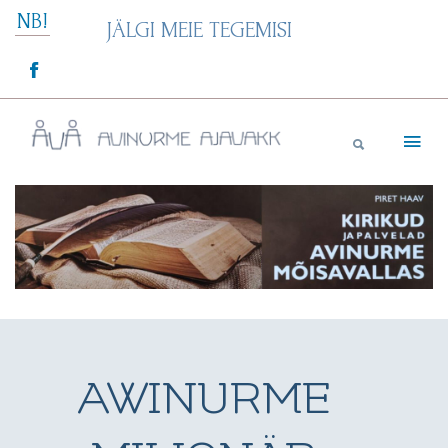
Skip
NB!
JÄLGI MEIE TEGEMISI
to
content
Avinurme Ajavakk
AWINURME