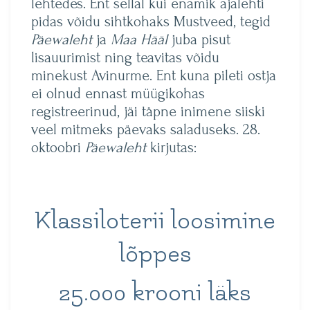
lehtedes. Ent sellal kui enamik ajalehti
pidas võidu sihtkohaks Mustveed, tegid
Päewaleht
ja
Maa Hääl
juba pisut
lisauurimist ning teavitas võidu
minekust Avinurme. Ent kuna pileti ostja
ei olnud ennast müügikohas
registreerinud, jäi täpne inimene siiski
veel mitmeks päevaks saladuseks. 28.
oktoobri
Päewaleht
kirjutas:
Klassiloterii loosimine
lõppes
25.000 krooni läks