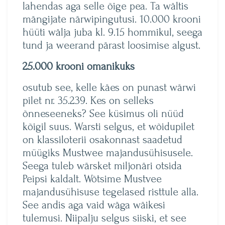
lahendas aga selle õige pea. Ta wältis
mängijate närwipingutusi. 10.000 krooni
hüüti wälja juba kl. 9.15 hommikul, seega
tund ja weerand pärast loosimise algust.
25.000 krooni omanikuks
osutub see, kelle käes on punast wärwi
pilet nr. 35.239. Kes on selleks
õnneseeneks? See küsimus oli nüüd
kõigil suus. Warsti selgus, et wõidupilet
on klassiloterii osakonnast saadetud
müügiks Mustwee majandusühisusele.
Seega tuleb wärsket miljonäri otsida
Peipsi kaldalt. Wõtsime Mustvee
majandusühisuse tegelased risttule alla.
See andis aga vaid wäga wäikesi
tulemusi. Niipalju selgus siiski, et see