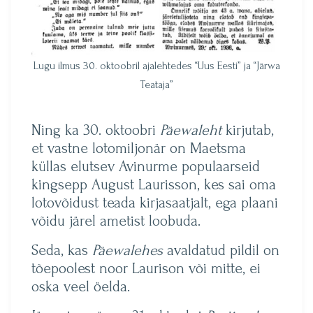
Lugu ilmus 30. oktoobril ajalehtedes “Uus Eesti” ja “Järwa
Teataja”
Ning ka 30. oktoobri
Päewaleht
kirjutab,
et vastne lotomiljonär on Maetsma
küllas elutsev Avinurme populaarseid
kingsepp August Laurisson, kes sai oma
lotovõidust teada kirjasaatjalt, ega plaani
võidu järel ametist loobuda.
Seda, kas
Päewalehes
avaldatud pildil on
tõepoolest noor Laurison või mitte, ei
oska veel öelda.