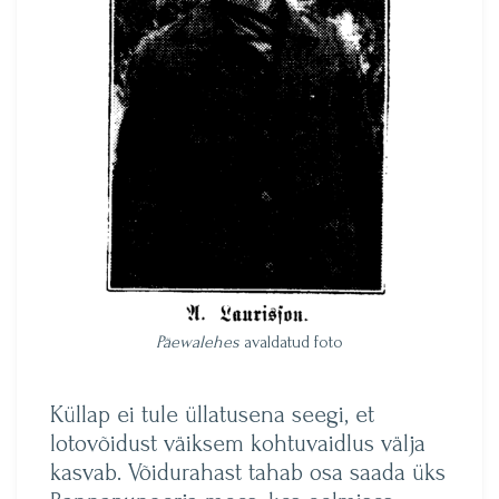
Päewalehes
avaldatud foto
Küllap ei tule üllatusena seegi, et
lotovõidust väiksem kohtuvaidlus välja
kasvab. Võidurahast tahab osa saada üks