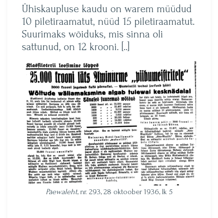
Ühiskaupluse kaudu on warem müüdud
10 piletiraamatut, nüüd 15 piletiraamatut.
Suurimaks wõiduks, mis sinna oli
sattunud, on 12 krooni. [..]
Päewaleht
, nr. 293, 28 oktoober 1936, lk 5