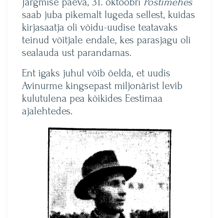
Järgmise päeva, 31. oktoobri
Postimehes
saab juba pikemalt lugeda sellest, kuidas
kirjasaatja oli võidu-uudise teatavaks
teinud võitjale endale, kes parasjagu oli
sealauda ust parandamas.
Ent igaks juhul võib öelda, et uudis
Avinurme kingsepast miljonärist levib
kulutulena pea kõikides Eestimaa
ajalehtedes.