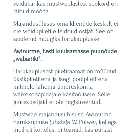
võidukarikas mustweelastest seekord on
läinud mööda.
Majandusühisus oma klientide keskelt ei
ole wõidupiletile leidnud ostjat. See on
saadetud müügiks harukauplusse
Awinurme, Eesti kuulsamasse puunõude
„wabariiki”.
Harukauplusest piletiraamat on müüdud
üksikpiletitena ja isegi poolpiletitena
mitmele lähema ümbruskonna
wäikekohapidajale-käsitöölisele. Selle
juures ostjaid ei ole registreeritud.
Mustwee majandusühisuse Awinurme
harukaupluse juhataja W. Pulwer, kellega
meil oli kõnelus, ei teanud, kas punast