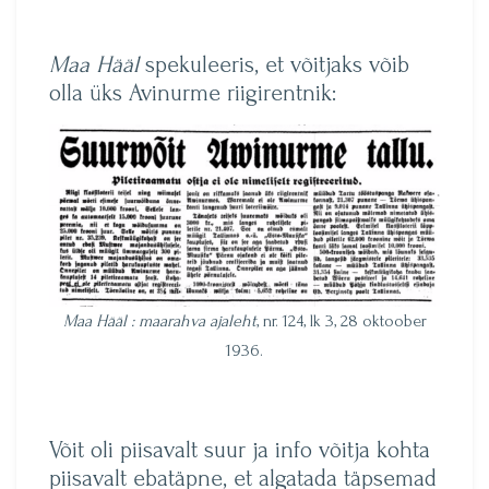
Maa Hääl
spekuleeris, et võitjaks võib
olla üks Avinurme riigirentnik:
Maa Hääl : maarahva ajaleht
, nr. 124, lk 3, 28 oktoober
1936.
Võit oli piisavalt suur ja info võitja kohta
piisavalt ebatäpne, et algatada täpsemad