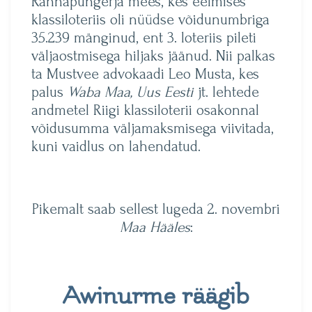
Rannapungerja mees, kes eelmises
klassiloteriis oli nüüdse võidunumbriga
35.239 mänginud, ent 3. loteriis pileti
väljaostmisega hiljaks jäänud. Nii palkas
ta Mustvee advokaadi Leo Musta, kes
palus
Waba Maa, Uus Eesti
jt. lehtede
andmetel Riigi klassiloterii osakonnal
võidusumma väljamaksmisega viivitada,
kuni vaidlus on lahendatud.
Pikemalt saab sellest lugeda 2. novembri
Maa Hääles
:
Awinurme räägib