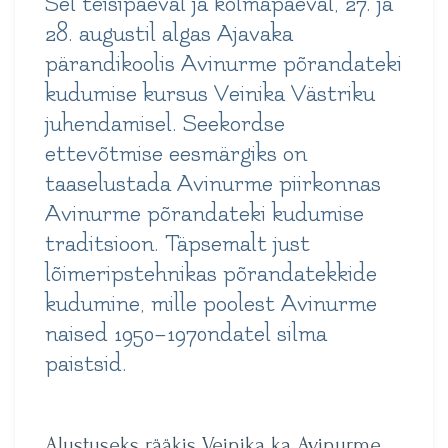
Sel teisipäeval ja kolmapäeval, 27. ja
28. augustil algas Ajavaka
pärandikoolis
Avinurme põrandateki
kudumise kursus Veinika Västriku
juhendamisel
. Seekordse
ettevõtmise eesmärgiks on
taaselustada Avinurme piirkonnas
Avinurme põrandateki kudumise
traditsioon
. Täpsemalt just
lõimeripstehnikas põrandatekkide
kudumine, mille poolest Avinurme
naised 1950–1970ndatel silma
paistsid.
Alustuseks rääkis Veinika ka Avinurme