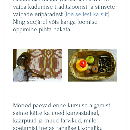
vaiba kudumise traditsioonist ja siinsete
vaipade eripäradest (
loe sellest ka siit
).
Ning seejärel võis kanga loomise
õppimine pihta hakata.
Mõned päevad enne kursuse algamist
saime kätte ka uued kangasteljed,
käärpuud ja muud tarvikud, mille
soetamist toetas rahaliselt kohaliku