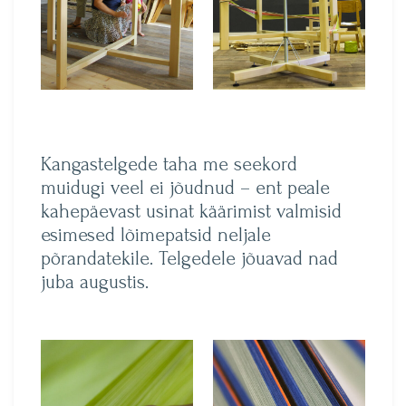
Kangastelgede taha me seekord
muidugi veel ei jõudnud – ent peale
kahepäevast usinat käärimist valmisid
esimesed lõimepatsid neljale
põrandatekile. Telgedele jõuavad nad
juba augustis.