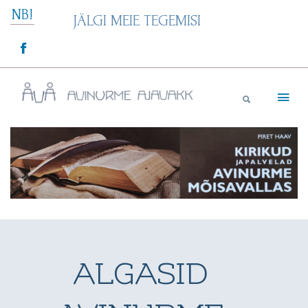
Skip
NB!
JÄLGI MEIE TEGEMISI
to
content
Avinurme Ajavakk
ALGASID