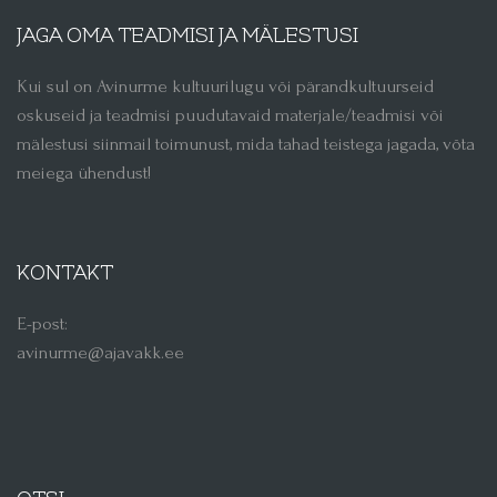
JAGA OMA TEADMISI JA MÄLESTUSI
Kui sul on Avinurme kultuurilugu või pärandkultuurseid
oskuseid ja teadmisi puudutavaid materjale/teadmisi või
mälestusi siinmail toimunust, mida tahad teistega jagada, võta
meiega ühendust!
KONTAKT
E-post:
avinurme@ajavakk.ee