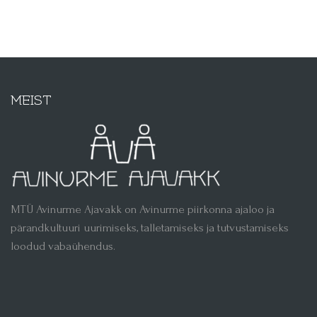
MEIST
MTÜ Avinurme Ajavakk on Avinurme piirkonna ajaloo ja
pärandkultuuri uurimiseks, talletamiseks ja tutvustamiseks
loodud vabaühendus.