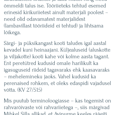
õmmeldi talus ise. Tööriieteks tehtud esemed
erinesid kirikuriietest ainult materjali poolest –
need olid odavamatest materjalidest
(lambavillast tööriideid ei tehtud) ja lihtsama
lõikega.
Särgi- ja püksikangast kooti taludes igal aastal
kevadel kuni heinaajani. Küljealuseid (aluskotte
ja viljakotte) kooti kahe või kolme aasta tagant.
Ent peretütred kudusid omale harilikult ka
igasuguseid riideid tagavaraks ehk kaasavaraks
– mehelemineku jaoks. Vahel kudusid ka
perenaised rohkem, et oleks edaspidi vajadusel
võtta. (KV 27/515)
Mis puutub terminoloogiasse – kas tegemist on
rahvarõivaste või rahvariietega –, siis märgivad
Mihkel Silla allikad, et Avinurme keeles räägiti