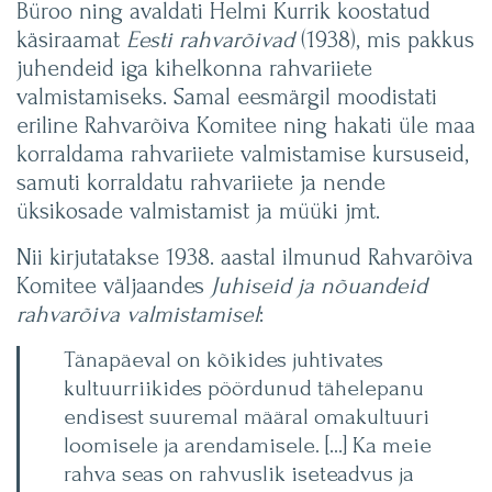
Büroo ning avaldati Helmi Kurrik koostatud
käsiraamat
Eesti rahvarõivad
(1938), mis pakkus
juhendeid iga kihelkonna rahvariiete
valmistamiseks. Samal eesmärgil moodistati
eriline Rahvarõiva Komitee ning hakati üle maa
korraldama rahvariiete valmistamise kursuseid,
samuti korraldatu rahvariiete ja nende
üksikosade valmistamist ja müüki jmt.
Nii kirjutatakse 1938. aastal ilmunud Rahvarõiva
Komitee väljaandes
Juhiseid ja nõuandeid
rahvarõiva valmistamisel
:
Tänapäeval on kõikides juhtivates
kultuurriikides pöördunud tähelepanu
endisest suuremal määral omakultuuri
loomisele ja arendamisele. […] Ka meie
rahva seas on rahvuslik iseteadvus ja