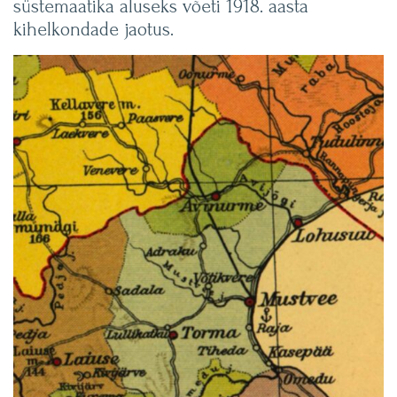
süstemaatika aluseks võeti 1918. aasta
kihelkondade jaotus.