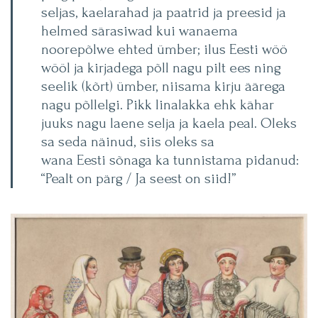
seljas, kaelarahad ja paatrid ja preesid ja
helmed särasiwad kui wanaema
noorepõlwe ehted ümber; ilus Eesti wöö
wööl ja kirjadega põll nagu pilt ees ning
seelik (kõrt) ümber, niisama kirju äärega
nagu põllelgi. Pikk linalakka ehk kähar
juuks nagu laene selja ja kaela peal. Oleks
sa seda näinud, siis oleks sa
wana Eesti sõnaga ka tunnistama pidanud:
“Pealt on pärg / Ja seest on siid!”