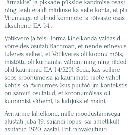
„ärmakite“ ja pikkade pükside kandmise osas)
ning teeb eraldi märkuse ka selle kohta, et piir
Virumaaga ei olnud kommete ja rõivaste osas
üksühene (EA 1:4).
Võtikvere ja teisi Torma kihelkonda valdasid
võrreldes osutab Bachman, et nende erinevus
tulenes sellest, et Võtikveres oli kroonu mõis,
mistõttu oli kurnamist vähem ning ning riided
olid kaunimad (EA 1:4/529). Seda, kas selline
seos kroonumõisa ja kaunimate riiete vahel
kehtis ka Avinurmes (kus puutöö jm kontekstis
on samuti osutatud, et kroonumõisas oli
kurnamist vähem), ta kahjuks ei maini.
Avinurme kihelkond, mille moodustamisega
alustati juba 19. sajandi lõpus, sai ametlikult
asutatud 1920. aastal. Ent rahvakultuuri