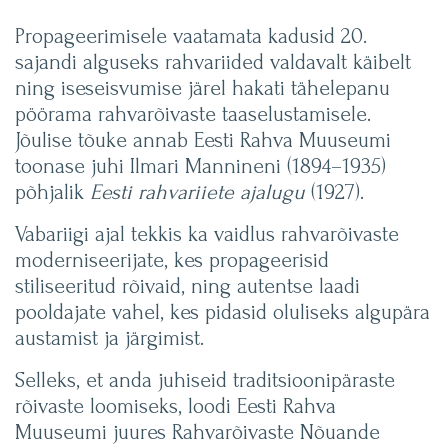
Propageerimisele vaatamata kadusid 20.
sajandi alguseks rahvariided valdavalt käibelt
ning iseseisvumise järel hakati tähelepanu
pöörama rahvarõivaste taaselustamisele.
Jõulise tõuke annab Eesti Rahva Muuseumi
toonase juhi Ilmari Mannineni (1894–1935)
põhjalik
Eesti rahvariiete ajalugu
(1927).
Vabariigi ajal tekkis ka vaidlus rahvarõivaste
moderniseerijate, kes propageerisid
stiliseeritud rõivaid, ning autentse laadi
pooldajate vahel, kes pidasid oluliseks algupära
austamist ja järgimist.
Selleks, et anda juhiseid traditsioonipäraste
rõivaste loomiseks, loodi Eesti Rahva
Muuseumi juures Rahvarõivaste Nõuande