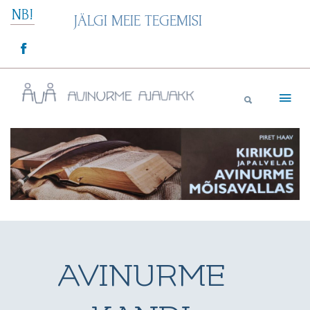
Skip
NB!
JÄLGI MEIE TEGEMISI
to
content
Avinurme Ajavakk
AVINURME