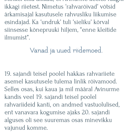
ikkagi riietest. Nimetus ‘rahvarõivad’ võtsid
ärkamisajal kasutusele rahvusliku liikumise
esindajad. Ka ‘undruk’ tuli ‘sieliku’ kõrval
siinsesse kõnepruuki hiljem, “enne kleitide
ilmumist”.
Vanad ja uued riidemoed.
19. sajandi teisel poolel hakkas rahvariiete
asemel kasutusele tulema linlik rõivamood.
Selles osas, kui kaua ja mil määral Avinurme
kandis veel 19. sajandi teisel poolel
rahvariideid kanti, on andmed vastuolulised,
ent vanavara kogumise ajaks 20. sajandi
alguses oli see suuremas osas minevikku
vajunud komme.