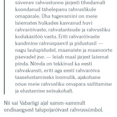
süvenev rahvustunne järjesti tihedamalt
koondanud tähelepanu rahvuslikule
omapärale. Üha tugevamini on meie
laiemates hulkades kasvanud huvi
rahvarõivaste, rahvatantsude ja rahvusliku
kodukäsitöö vastu. Eriti rahvarõivaste
kandmine rahvuspäevil ja pidustusil —
nagu laulupidudel, maanaiste ja maanoorte
päevadel jne. — leiab maal järjest laiemat
pinda. Nõnda on tekkinud ka eesti
rahvakunsti, eriti aga eesti rahvarõiva
taaselustamiseks loomulik, ajakohane
nõue meie rahvusliku omapära säilitamise
ja elustamise seisukohalt.
Nii sai Vabariigi ajal samm-sammult
endisaegsest talupojarõivast rahvussümbol.