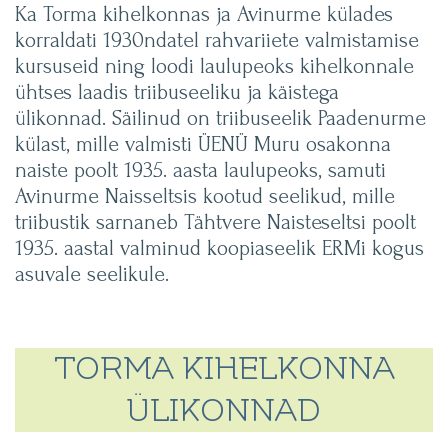
Ka Torma kihelkonnas ja Avinurme külades
korraldati 1930ndatel rahvariiete valmistamise
kursuseid ning loodi laulupeoks kihelkonnale
ühtses laadis triibuseeliku ja käistega
ülikonnad. Säilinud on triibuseelik Paadenurme
külast, mille valmisti ÜENÜ Muru osakonna
naiste poolt 1935. aasta laulupeoks, samuti
Avinurme Naisseltsis kootud seelikud, mille
triibustik sarnaneb Tähtvere Naisteseltsi poolt
1935. aastal valminud koopiaseelik ERMi kogus
asuvale seelikule.
TORMA KIHELKONNA
ÜLIKONNAD