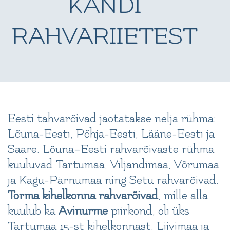
KANDI
RAHVARIIETEST
Eesti tahvarõivad jaotatakse nelja rühma:
Lõuna-Eesti, Põhja-Eesti, Lääne-Eesti ja
Saare. Lõuna–Eesti rahvarõivaste rühma
kuuluvad Tartumaa, Viljandimaa, Võrumaa
ja Kagu-Pärnumaa ning Setu rahvarõivad.
Torma kihelkonna rahvarõivad
, mille alla
kuulub ka
Avinurme
piirkond, oli üks
Tartumaa 15-st kihelkonnast. Liivimaa ja