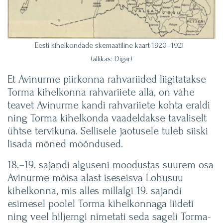
Eesti kihelkondade skemaatiline kaart 1920–1921
(allikas: Digar)
Et Avinurme piirkonna rahvariided liigitatakse
Torma kihelkonna rahvariiete alla, on vähe
teavet Avinurme kandi rahvariiete kohta eraldi
ning Torma kihelkonda vaadeldakse tavaliselt
ühtse tervikuna. Sellisele jaotusele tuleb siiski
lisada mõned mööndused.
18.–19. sajandi alguseni moodustas suurem osa
Avinurme mõisa alast iseseisva Lohusuu
kihelkonna, mis alles millalgi 19. sajandi
esimesel poolel Torma kihelkonnaga liideti
ning veel hiljemgi nimetati seda sageli Torma-