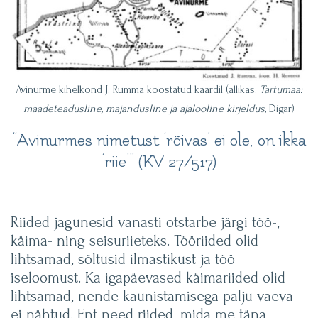
Avinurme kihelkond J. Rumma koostatud kaardil (allikas:
Tartumaa:
maadeteadusline, majandusline ja ajalooline kirjeldus
, Digar)
“Avinurmes nimetust ‘rõivas’ ei ole, on ikka
‘riie’” (KV 27/517)
Riided jagunesid vanasti otstarbe järgi töö-,
käima- ning seisuriieteks. Tööriided olid
lihtsamad, sõltusid ilmastikust ja töö
iseloomust. Ka igapäevased käimariided olid
lihtsamad, nende kaunistamisega palju vaeva
ei nähtud. Ent need riided, mida me täna