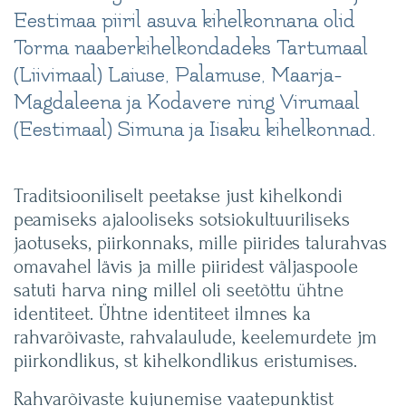
Eestimaa piiril asuva kihelkonnana olid
Torma naaberkihelkondadeks Tartumaal
(Liivimaal) Laiuse, Palamuse, Maarja-
Magdaleena ja Kodavere ning Virumaal
(Eestimaal) Simuna ja Iisaku kihelkonnad.
Traditsiooniliselt peetakse just kihelkondi
peamiseks ajalooliseks sotsiokultuuriliseks
jaotuseks, piirkonnaks, mille piirides talurahvas
omavahel lävis ja mille piiridest väljaspoole
satuti harva ning millel oli seetõttu ühtne
identiteet. Ühtne identiteet ilmnes ka
rahvarõivaste, rahvalaulude, keelemurdete jm
piirkondlikus, st kihelkondlikus eristumises.
Rahvarõivaste kujunemise vaatepunktist