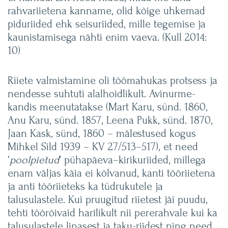
rahvariietena kanname, olid kõige uhkemad
piduriided ehk seisuriided, mille tegemise ja
kaunistamisega nähti enim vaeva. (Kull 2014:
10)
Riiete valmistamine oli töömahukas protsess ja
nendesse suhtuti alalhoidlikult. Avinurme-
kandis meenutatakse (Mart Karu, sünd. 1860,
Anu Karu, sünd. 1857, Leena Pukk, sünd. 1870,
Jaan Kask, sünd, 1860 – mälestused kogus
Mihkel Sild 1939 – KV 27/513–517), et need
‘
poolpietud
’ pühapäeva–kirikuriided, millega
enam väljas käia ei kõlvanud, kanti tööriietena
ja anti tööriieteks ka tüdrukutele ja
talusulastele. Kui pruugitud riietest jäi puudu,
tehti töörõivaid harilikult nii pererahvale kui ka
talusulastele linasest ja taku-riidest ning need