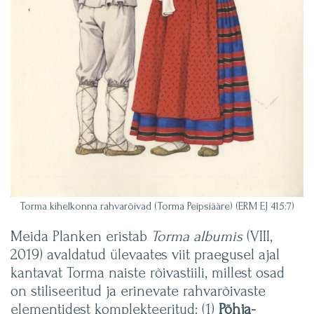
Torma kihelkonna rahvarõivad (Torma Peipsiääre) (ERM EJ 415:7)
Meida Planken eristab
Torma albumis
(VIII,
2019) avaldatud ülevaates viit praegusel ajal
kantavat Torma naiste rõivastiili, millest osad
on stiliseeritud ja erinevate rahvarõivaste
elementidest komplekteeritud: (1)
Põhja-