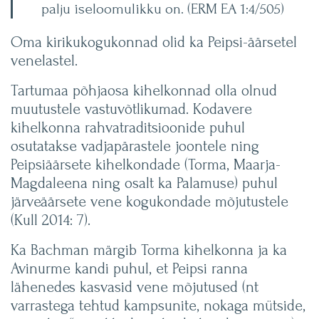
palju iseloomulikku on. (ERM EA 1:4/505)
Oma kirikukogukonnad olid ka Peipsi-äärsetel
venelastel.
Tartumaa põhjaosa kihelkonnad olla olnud
muutustele vastuvõtlikumad. Kodavere
kihelkonna rahvatraditsioonide puhul
osutatakse vadjapärastele joontele ning
Peipsiäärsete kihelkondade (Torma, Maarja-
Magdaleena ning osalt ka Palamuse) puhul
järveäärsete vene kogukondade mõjutustele
(Kull 2014: 7).
Ka Bachman märgib Torma kihelkonna ja ka
Avinurme kandi puhul, et Peipsi ranna
lähenedes kasvasid vene mõjutused (nt
varrastega tehtud kampsunite, nokaga mütside,