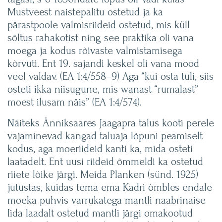
Mustveest naistepalitu ostetud ja ka
pärastpoole valmisriideid ostetud, mis küll
sõltus rahakotist ning see praktika oli vana
moega ja kodus rõivaste valmistamisega
kõrvuti. Ent 19. sajandi keskel oli vana mood
veel valdav. (EA 1:4/558–9) Aga “kui osta tuli, siis
osteti ikka niisugune, mis wanast “rumalast”
moest ilusam näis” (EA 1:4/574).
Näiteks Änniksaares Jaagapra talus kooti perele
vajaminevad kangad taluaja lõpuni peamiselt
kodus, aga moeriideid kanti ka, mida osteti
laatadelt. Ent uusi riideid õmmeldi ka ostetud
riiete lõike järgi. Meida Planken (sünd. 1925)
jutustas, kuidas tema ema Kadri õmbles endale
moeka puhvis varrukatega mantli naabrinaise
Iida laadalt ostetud mantli järgi omakootud