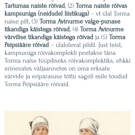
Tartumaa naiste rõivad
, (2)
Torma naiste rõivas
kampsuniga (neidudel liistikuga)
– vt ülal Torma
naise pilt, (3)
Torma Avinurme valge-punase
tikandiga käistega rõivad
, (4)
Torma Avinurme
värvilise tikandiga käistega rõivad
ja (5)
Torma
Peipsiääre rõivad
– ülaloleval pildil. Just teist,
kampsuniga rõivakomplekti peetakse täna
Torma naise tüüpiliseks rõivakomplektiks, ehkki
erinevates väljaannetes on oma erksate
värvide ja eripärasuse tõttu sageli esile toodud
Torma Peipsiääre rõivaid.