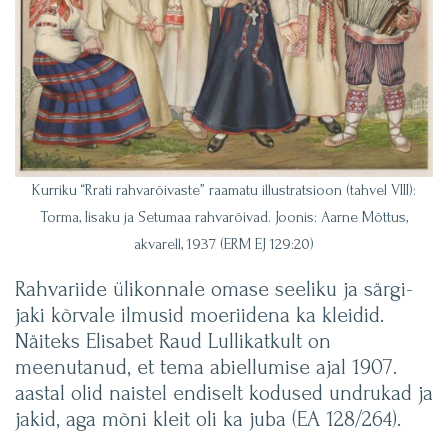
Kurriku “Rrati rahvarõivaste” raamatu illustratsioon (tahvel VIII):
Torma, Iisaku ja Setumaa rahvarõivad. Joonis: Aarne Mõttus,
akvarell, 1937 (ERM EJ 129:20)
Rahvariide ülikonnale omase seeliku ja särgi-
jaki kõrvale ilmusid moeriidena ka kleidid.
Näiteks Elisabet Raud Lullikatkult on
meenutanud, et tema abiellumise ajal 1907.
aastal olid naistel endiselt kodused undrukad ja
jakid, aga mõni kleit oli ka juba (EA 128/264).