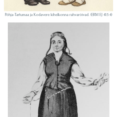
Põhja-Tartumaa ja Kodavere kihelkonna rahvarõivad. (ERM EJ 415:4)