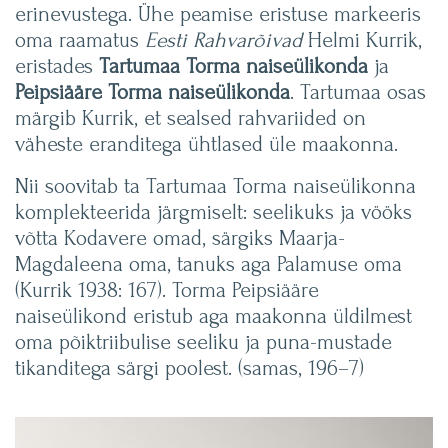
erinevustega. Ühe peamise eristuse markeeris
oma raamatus
Eesti Rahvarõivad
Helmi Kurrik,
eristades
Tartumaa Torma naiseülikonda
ja
Peipsiääre Torma naiseülikonda
. Tartumaa osas
märgib Kurrik, et sealsed rahvariided on
väheste eranditega ühtlased üle maakonna.
Nii soovitab ta Tartumaa Torma naiseülikonna
komplekteerida järgmiselt: seelikuks ja vööks
võtta Kodavere omad, särgiks Maarja-
Magdaleena oma, tanuks aga Palamuse oma
(Kurrik 1938: 167). Torma Peipsiääre
naiseülikond eristub aga maakonna üldilmest
oma põiktriibulise seeliku ja puna-mustade
tikanditega särgi poolest. (samas, 196–7)