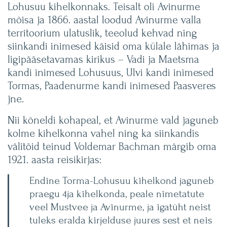
Lohusuu kihelkonnaks. Teisalt oli Avinurme
mõisa ja 1866. aastal loodud Avinurme valla
territoorium ulatuslik, teeolud kehvad ning
siinkandi inimesed käisid oma külale lähimas ja
ligipääsetavamas kirikus – Vadi ja Maetsma
kandi inimesed Lohusuus, Ulvi kandi inimesed
Tormas, Paadenurme kandi inimesed Paasveres
jne.
Nii kõneldi kohapeal, et Avinurme vald jaguneb
kolme kihelkonna vahel ning ka siinkandis
välitöid teinud Voldemar Bachman märgib oma
1921. aasta reisikirjas:
Endine Torma-Lohusuu kihelkond jaguneb
praegu 4ja kihelkonda, peale nimetatute
veel Mustvee ja Avinurme, ja igatüht neist
tuleks eralda kirjelduse juures sest et neis