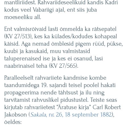
mantliriidest. Rahvariideseelikuid kandis Kadri
kodus veel Vabariigi ajal, ent siis juba
moeseeliku all.
Ent valmisrõivaid lasti õmmelda ka rätsepatel
(KV 27/513), kes ka külades/kodudes kohapeal
käisid. Aga nemad õmblesid pigem rüüd, pükse,
kuubi ja kasukaid, muu valmistasid
taluperenaised ise ja kes ei osanud, lasi
naabrinaisel teha (KV 27/565).
Paralleelselt rahvariiete kandmise kombe
taandumidega 19. sajandi teisel poolel hakati
propageerima nende tähtsust ja ilu ning
tarvitamist rahvuslikel pidustustel. Teiste seas
kirjutab rahvariietest “Äratuse kirja” Carl Robert
Jakobson (
Sakala
, nr. 26, 18 september 1882
),
öeldes: