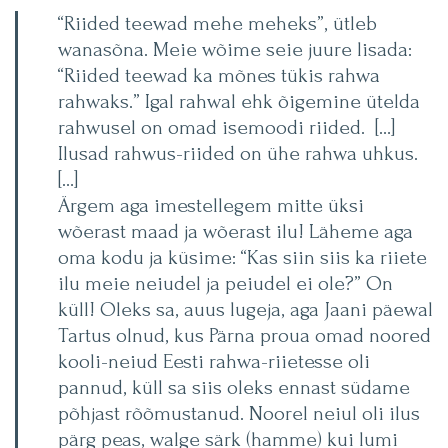
“Riided teewad mehe meheks”, ütleb
wanasõna. Meie wõime seie juure lisada:
“Riided teewad ka mõnes tükis rahwa
rahwaks.” Igal rahwal ehk õigemine ütelda
rahwusel on omad isemoodi riided. […]
Ilusad rahwus-riided on ühe rahwa uhkus.
[…]
Ärgem aga imestellegem mitte üksi
wõerast maad ja wõerast ilu! Läheme aga
oma kodu ja küsime: “Kas siin siis ka riiete
ilu meie neiudel ja peiudel ei ole?” On
küll! Oleks sa, auus lugeja, aga Jaani päewal
Tartus olnud, kus Pärna proua omad noored
kooli-neiud Eesti rahwa-riietesse oli
pannud, küll sa siis oleks ennast südame
põhjast rõõmustanud. Noorel neiul oli ilus
pärg peas, walge särk (hamme) kui lumi