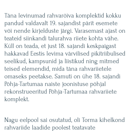
Täna levinumad rahvarõiva komplektid kokku
pandud valdavalt 19. sajandist pärit esemete
või nende kirjelduste järgi. Varasemast ajast on
teateid siinkandi talurahva riiete kohta vähe.
Küll on teada, et just 18. sajandi keskpaigast
hakkavad Eestis levima värvilised pikitriibulised
seelikud, kampsunid ja liistikud ning mitmed
teised elemendid, mida täna rahvariietele
omaseks peetakse. Samuti on ühe 18. sajandi
Põhja-Tartumaa naiste joonistuse põhjal
rekonstrueeritud Põhja-Tartumaa rahvariiete
komplekt.
Nagu eelpool sai osutatud, oli Torma kihelkond
rahvariide laadide poolest teatavate