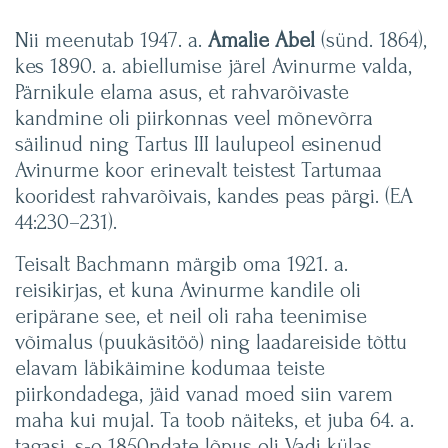
Nii meenutab 1947. a.
Amalie Abel
(sünd. 1864),
kes 1890. a. abiellumise järel Avinurme valda,
Pärnikule elama asus, et rahvarõivaste
kandmine oli piirkonnas veel mõnevõrra
säilinud ning Tartus III laulupeol esinenud
Avinurme koor erinevalt teistest Tartumaa
kooridest rahvarõivais, kandes peas pärgi. (EA
44:230–231).
Teisalt Bachmann märgib oma 1921. a.
reisikirjas, et kuna Avinurme kandile oli
eripärane see, et neil oli raha teenimise
võimalus (puukäsitöö) ning laadareiside tõttu
elavam läbikäimine kodumaa teiste
piirkondadega, jäid vanad moed siin varem
maha kui mujal. Ta toob näiteks, et juba 64. a.
tagasi, s-o 1850ndate lõpus oli Vadi külas