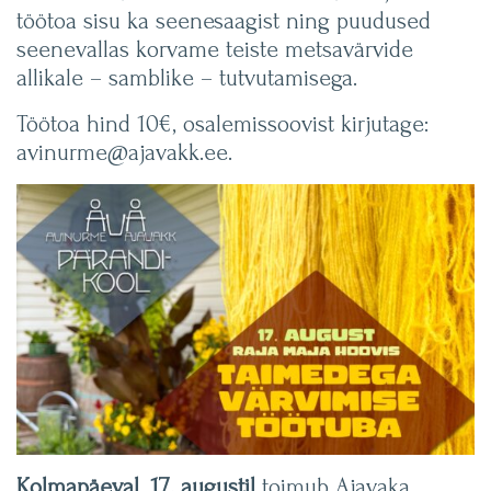
töötoa sisu ka seenesaagist ning puudused
seenevallas korvame teiste metsavärvide
allikale – samblike – tutvutamisega.
Töötoa hind 10€, osalemissoovist kirjutage:
avinurme@ajavakk.ee.
Kolmapäeval,
17. augustil
toimub Ajavaka