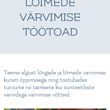
LÕIMEDE
VÄRVIMISE
TÖÖTOAD
Teeme algust lõngade ja lõimede värvimise
kunsti õppimisega ning töötubades
tutvume nii taimsete kui sünteetiliste
värvidega värvimise võtteid.