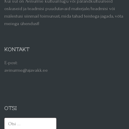
Kui sul on Avinurme kultuurilugu või pärandkultuurseid
oskuseid ja teadmisi puudutavaid materjale/teadmisi või
mälestusi siinmail toimunust, mida tahad teistega jagada, võta
meiega ühendust!
KONTAKT
E-post:
avinurme@ajavakk.ee
OTSI
Otsi: