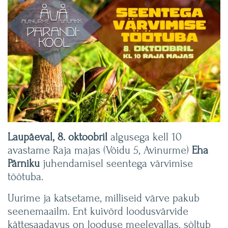
Laupäeval, 8. oktoobril
algusega kell 10
avastame Raja majas (Võidu 5, Avinurme)
Eha
Pärniku
juhendamisel seentega värvimise
töötuba.
Uurime ja katsetame, milliseid värve pakub
seenemaailm. Ent kuivõrd loodusvärvide
kättesaadavus on looduse meelevallas, sõltub