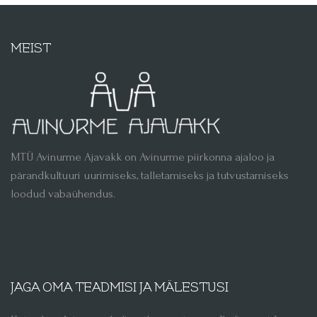
MEIST
MTÜ Avinurme Ajavakk on Avinurme piirkonna ajaloo ja
pärandkultuuri uurimiseks, talletamiseks ja tutvustamiseks
loodud vabaühendus.
JAGA OMA TEADMISI JA MÄLESTUSI