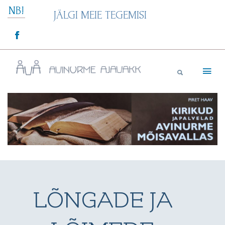
Skip
NB!
JÄLGI MEIE TEGEMISI
to
content
Avinurme Ajavakk
LÕNGADE JA