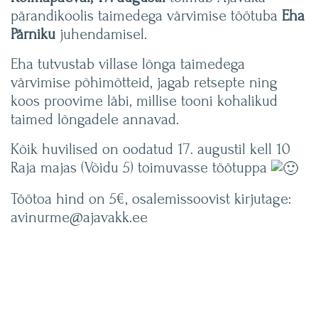
pärandikoolis taimedega värvimise töötuba
Eha
Pärniku
juhendamisel.
Eha tutvustab villase lõnga taimedega
värvimise põhimõtteid, jagab retsepte ning
koos proovime läbi, millise tooni kohalikud
taimed lõngadele annavad.
Kõik huvilised on oodatud 17. augustil kell 10
Raja majas (Võidu 5) toimuvasse töötuppa
Töötoa hind on 5€, osalemissoovist kirjutage:
avinurme@ajavakk.ee