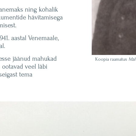
avanemaks ning kohalik
okumentide hävitamisega
misest.
941. aastal Venemaale,
al.
idesse jäänud mahukad
Koopia raamatus
Mäl
 ootavad veel läbi
 seigast tema