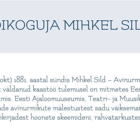
KOGUJA MIHKEL SILD
. okt) 1881. aastal sündis Mihkel Sild – Avinur
at väldanud kaastöö tulemusel on mitmetes Ee
is, Eesti Ajaloomuuseumis, Teatri- ja Muusi
jude avinurmikute mälestustest sadu väiksemai
kirjadest hoonete skeemideni, rahvatarkustes