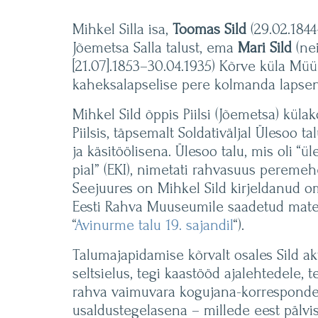
Mihkel Silla isa,
Toomas Sild
(29.02.1844–
Jõemetsa Salla talust, ema
Mari Sild
(nei
[21.07].1853–30.04.1935) Kõrve küla Müür
kaheksalapselise pere kolmanda lapsen
Mihkel Sild õppis Piilsi (Jõemetsa) külak
Piilsis, täpsemalt Soldativäljal Ülesoo 
ja käsitöölisena. Ülesoo talu, mis oli “ü
pial” (EKI), nimetati rahvasuus peremehe 
Seejuures on Mihkel Sild kirjeldanud om
Eesti Rahva Muuseumile saadetud materja
“
Avinurme talu 19. sajandil
“).
Talumajapidamise kõrvalt osales Sild akt
seltsielus, tegi kaastööd ajalehtedele, 
rahva vaimuvara kogujana-korresponde
usaldustegelasena – millede eest pälvi