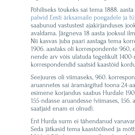
Põhiliseks tõukeks sai tema 1888. aasta
palwid Eesti ärksamaile poegadele ja tü
saabunud vastustest ajakirjanduses joo
avaldama. Järgneva 18 aasta jooksul il
Nii kasvas juba paari aastaga tema kor
1906. aastaks oli korrespondente 960, 
nende arv võis ulatuda tegelikult 1400-n
korrespondendid saatsid kaastöid kordu
Seejuures oli viimaseks, 960. korrespon
aruannetes sai äramärgitud toona 24-a
esimene korjandus saabus Hurdale 1906.
155-ndasse aruandesse (viimases, 156.
saatjaid enam ei olnud).
Ent Hurda surm ei tähendanud vanavar
Seda jätkasid tema kaastöölised ja mõt