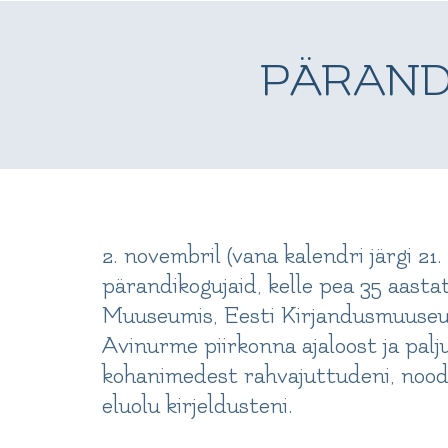
PÄRANDI
2. novembril (vana kalendri järgi 21
pärandikogujaid, kelle pea 35 aast
Muuseumis, Eesti Kirjandusmuuseum
Avinurme piirkonna ajaloost ja pal
kohanimedest rahvajuttudeni, noodi
eluolu kirjeldusteni.