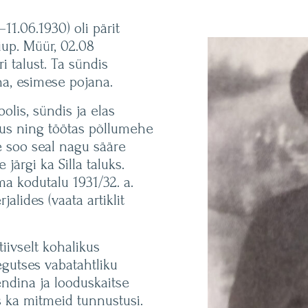
11.06.1930) oli pärit
up. Müür, 02.08
i talust. Ta sündis
a, esimese pojana.
oolis, sündis ja elas
talus ning töötas põllumehe
le soo seal nagu sääre
järgi ka Silla taluks.
a kodutalu 1931/32. a.
lides (vaata artiklit
iivselt kohalikus
tegutses vabatahtliku
ndina ja looduskaitse
s ka mitmeid tunnustusi.