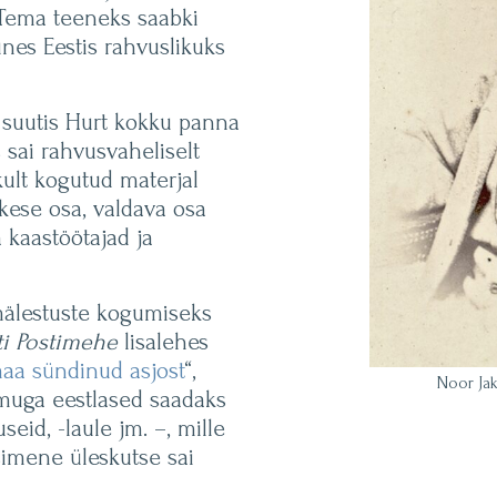
 Tema teeneks saabki
nes Eestis rahvuslikuks
l suutis Hurt kokku panna
sai rahvusvaheliselt
kult kogutud materjal
kese osa, valdava osa
 kaastöötajad ja
mälestuste kogumiseks
ti Postimehe
lisalehes
maa sündinud asjost
“,
Noor Jak
imuga eestlased saadaks
seid, -laule jm. –, mille
simene üleskutse sai