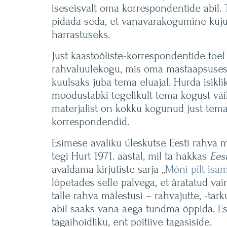
iseseisvalt oma korrespondentide abil.
pidada seda, et vanavarakogumine kuju
harrastuseks.
Just kaastööliste-korrespondentide toe
rahvaluulekogu, mis oma mastaapsuses 
kuulsaks juba tema eluajal. Hurda isikli
moodustabki tegelikult tema kogust väi
materjalist on kokku kogunud just tema
korrespondendid.
Esimese avaliku üleskutse Eesti rahva 
tegi Hurt 1971. aastal, mil ta hakkas
Ees
avaldama kirjutiste sarja „
Mõni pilt isa
lõpetades selle palvega, et äratatud va
talle rahva mälestusi – rahvajutte, -tarku
abil saaks vana aega tundma õppida. E
tagaihoidliku, ent poitiive tagasiside.