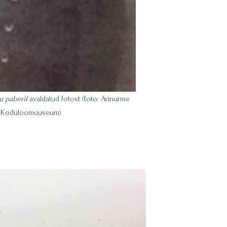
u paberil
avaldatud fotost (foto: Avinurme
Koduloomuuseum)