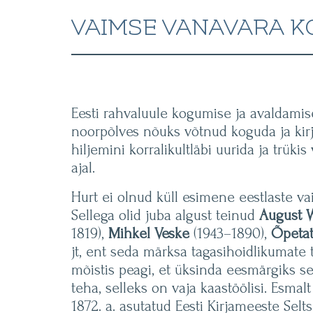
VAIMSE VANAVARA K
Eesti rahvaluule kogumise ja avaldamis
noorpõlves nõuks võtnud koguda ja kirja
hiljemini korralikultläbi uurida ja trüki
ajal.
Hurt ei olnud küll esimene eestlaste v
Sellega olid juba algust teinud
August 
1819),
Mihkel Veske
(1943–1890),
Õpetat
jt, ent seda märksa tagasihoidlikumate
mõistis peagi, et üksinda eesmärgiks se
teha, selleks on vaja kaastöölisi. Esmal
1872. a. asutatud Eesti Kirjameeste Selt