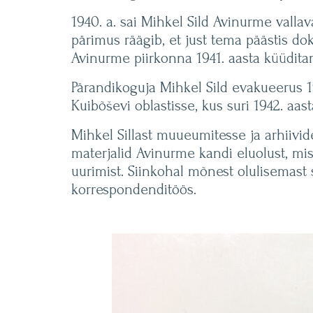
1940. a. sai Mihkel Sild Avinurme vall
pärimus räägib, et just tema päästis d
Avinurme piirkonna 1941. aasta küüdita
Pärandikoguja Mihkel Sild evakueerus 1
Kuibõševi oblastisse, kus suri 1942. aast
Mihkel Sillast muueumitesse ja arhiiv
materjalid Avinurme kandi eluolust, mis
uurimist. Siinkohal mõnest olulisemast
korrespondenditöös.