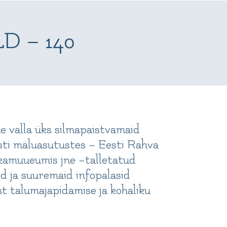
 – 140
me valla üks silmapaistvamaid
sti mäluasutustes – Eesti Rahva
kamuueumis jne –talletatud
d ja suuremaid infopalasid
t talumajapidamise ja kohaliku