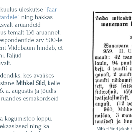
 kuulus üleskutse “
Paar
tardele
” ning hakkas
ksvalt aruandeid
mus temalt 156 aruannet.
respondentide arv 500-le,
ent Viidebaum hindab, et
i. Paljud
valt.
dendiks, kes avalikes
astane
Mihkel Sild
, kelle
 a. augustis ja jõudis
 aruandes esmakordseid
a kogumistöö lõppu.
tekaaslased ning ka
Mihkel Sind Jakob 