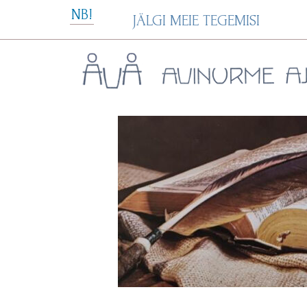
Skip
NB!
JÄLGI MEIE TEGEMISI
to
content
Avinurme Ajavakk