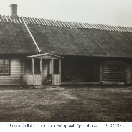
Ülesoo (Silla) talu elumaja. Fotograaf Jõgi Lohusuust, 19.04.1932