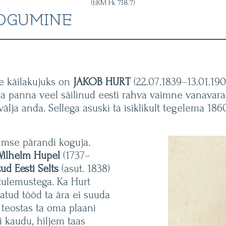
(ERM Fk 718:7)
OGUMINE
e käilakujuks on
JAKOB HURT
(22.07.1839–13.01.1907
 panna veel säilinud eesti rahva vaimne vanavara ni
s välja anda. Sellega asuski ta isiklikult tegelema 1
aimse pärandi koguja.
Wilhelm Hupel
(1737–
ud Eesti Selts
(asut. 1838)
 tulemustega. Ka Hurt
atud tööd ta ära ei suuda
t teostas ta oma plaani
si kaudu, hiljem taas