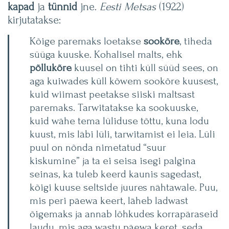
kapad
ja
tünnid
jne.
Eesti Metsas
(1922)
kirjutatakse:
Kõige paremaks loetakse
sookõre
, tiheda
süüga kuuske. Kohalisel malts, ehk
põllukõre
kuusel on tihti küll süüd sees, on
aga kuiwades küll kõwem sookõre kuusest,
kuid wiimast peetakse siiski maltsast
paremaks. Tarwitatakse ka sookuuske,
kuid wähe tema lüliduse tõttu, kuna lodu
kuust, mis läbi lüli, tarwitamist ei leia. Lüli
puul on nõnda nimetatud “suur
kiskumine” ja ta ei seisa isegi palgina
seinas, ka tuleb keerd kaunis sagedast,
kõigi kuuse seltside juures nähtawale. Puu,
mis peri päewa keert, läheb ladwast
õigemaks ja annab lõhkudes korrapäraseid
laudu, mis aga wastu päewa keret, seda