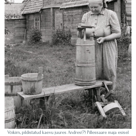
Võikirn, pildistatud kaevu juures Andres(?) Pillessaare maja esisel