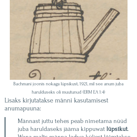
Bachmani joonis nokaga lüpsikust, 1921, mil see anum juba
harulduseks oli muutunud (ERM EA 1:4)
Lisaks kirjutatakse männi kasutamisest
anumapuuna:
Männast juttu tehes peab nimetama nüüd
juba haruldaseks jääma kippuwat
lüpsikut
.
Wana malts männa ladwa küljest lõigatakse