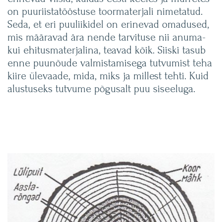
on puuriistatööstuse toormaterjali nimetatud.
Seda, et eri puuliikidel on erinevad omadused,
mis määravad ära nende tarvituse nii anuma-
kui ehitusmaterjalina, teavad kõik. Siiski tasub
enne puunõude valmistamisega tutvumist teha
kiire ülevaade, mida, miks ja millest tehti. Kuid
alustuseks tutvume põgusalt puu siseeluga.