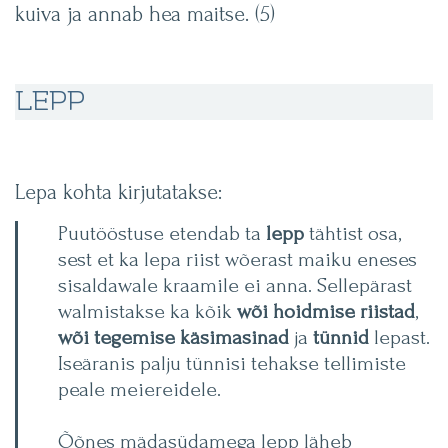
kuiva ja annab hea maitse. (5)
LEPP
Lepa kohta kirjutatakse:
Puutööstuse etendab ta
lepp
tähtist osa,
sest et ka lepa riist wõerast maiku eneses
sisaldawale kraamile ei anna. Sellepärast
walmistakse ka kõik
wõi hoidmise riistad
,
wõi tegemise käsimasinad
ja
tünnid
lepast.
Iseäranis palju tünnisi tehakse tellimiste
peale meiereidele.
Õõnes mädasüdamega lepp läheb