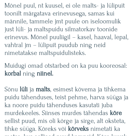
Mõnel puul, nt kuusel, ei ole malts- ja lülipuit
toonilt märgatava erinevusega, samas kui
männile, tammele jmt puule on iseloomulik
just lüli- ja maltspuidu silmatorkav toonide
erinevus. Mõnel puuliigil – kasel, haaval, lepal,
vahtral jm – lülipuit puudub ning neid
nimetatakse maltspuidulisteks.
Muidugi omad otstarbed on ka puu kooreosal:
korbal
ning
niinel.
Sõnu
lüli
ja
malts
, esimest kõvema ja tihkema
puidu tähenduses, teist pehme, harva süüga ja
ka noore puidu tähenduses kasutati juba
murdekeeles. Siinses murdes tähendas
kõre
sellist puud, mis oli kõrge ja sirge, alt oksteta,
tihke süüga. Kõreks või
kõrveks
nimetati ka