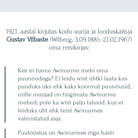
1921. aastal kirjutas kodu-uurija ja looduskaitsja
Gustav Vilbaste
(Wilberg, 3.09.1885–21.02.1967)
oma reisikirjas:
Kes ei tunne Awinurme mehi oma
puunõudega? Ei leidu wist ühtki laata kus
puuduks üks ehk kaks koormat puunõusid,
mille müüjad on tingimata Awinurme
mehed; pole ka wist palju talusid, kus ei
leiduks üht ehk teist Awinurmes
valmistatud asja.
Puutööstus on Awinurmes õige hästi