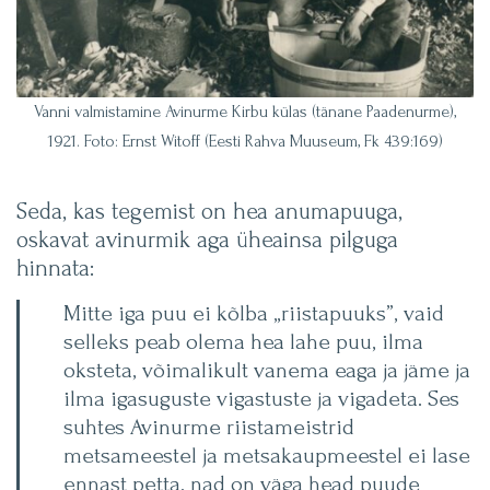
Vanni valmistamine Avinurme Kirbu külas (tänane Paadenurme),
1921. Foto: Ernst Witoff (Eesti Rahva Muuseum, Fk 439:169)
Seda, kas tegemist on hea anumapuuga,
oskavat avinurmik aga üheainsa pilguga
hinnata:
Mitte iga puu ei kõlba „riistapuuks”, vaid
selleks peab olema hea lahe puu, ilma
oksteta, võimalikult vanema eaga ja jäme ja
ilma igasuguste vigastuste ja vigadeta. Ses
suhtes Avinurme riistameistrid
metsameestel ja metsakaupmeestel ei lase
ennast petta, nad on väga head puude