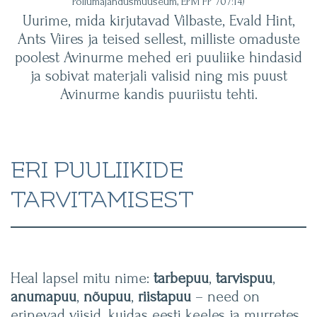
Põllumajandusmuuseum, EPM FP 707:14)
Uurime, mida kirjutavad Vilbaste, Evald Hint,
Ants Viires ja teised sellest, milliste omaduste
poolest Avinurme mehed eri puuliike hindasid
ja sobivat materjali valisid ning mis puust
Avinurme kandis puuriistu tehti.
ERI PUULIIKIDE
TARVITAMISEST
Heal lapsel mitu nime:
tarbepuu
,
tarvispuu
,
anumapuu
,
nõupuu
,
riistapuu
– need on
erinevad viisid, kuidas eesti keeles ja murretes