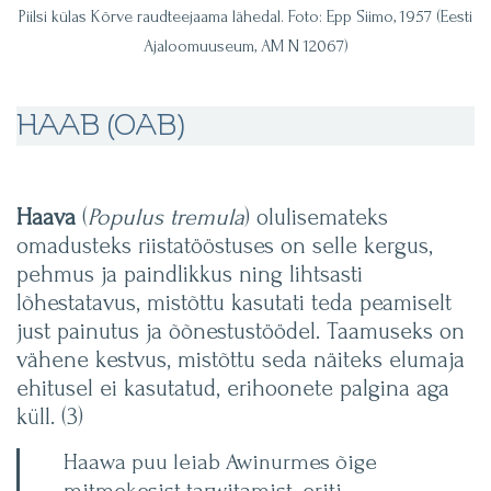
Piilsi külas Kõrve raudteejaama lähedal. Foto: Epp Siimo, 1957 (Eesti
Ajaloomuuseum, AM N 12067)
HAAB (OAB)
Haava
(
Populus tremula
) olulisemateks
omadusteks riistatööstuses on selle kergus,
pehmus ja paindlikkus ning lihtsasti
lõhestatavus, mistõttu kasutati teda peamiselt
just painutus ja õõnestustöödel. Taamuseks on
vähene kestvus, mistõttu seda näiteks elumaja
ehitusel ei kasutatud, erihoonete palgina aga
küll. (3)
Haawa puu leiab Awinurmes õige
mitmekesist tarwitamist, eriti