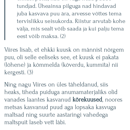
tundjad. Üheainsa pilguga nad hindavad
juba kasvava puu ära, arvesse võttes tema
tervislikku seisukorda. Riistur arvutab kohe
välja, mis sealt võib saada ja kui palju tema
eest võib maksa. (2)
Viires lisab, et ehkki kuusk on männist nõrgem
puu, oli selle eeliseks see, et kuusk ei pakata
(lõhene) ja kõmmelda (kõverdu, kummita) nii
kergesti. (3)
Ning nagu Viires on üles täheldanud, siis
heaks, tiheda puiduga anumamaterjaliks olid
vanades laantes kasvanud
kõrekuused
, noores
metsas kasvanud puud aga lopsaka kasvuga
maltsad ning suurte aastaringi vahedega
maltspuit laseb vett läbi.