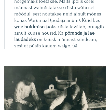
nõrgemaks loetakse. Malts (põllukõre)
männast walmistatakse riistu wähesel
mõõdul, sest nõutakse neid ainult mõnes
kohas Wõrumaal (pedaja anum). Kuid kes
wee hoidmise
jaoks riista tawitab, pruugib
ainult kuuse nõusid. Ka
põranda ja lae
laudadeks
on kuusk männast sündsam,
sest et püsib kauem walge. (4)