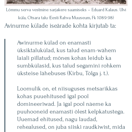
Lõmmu serva vestmine sarjakere saamiseks – Eduard Kalaus. Ulvi
küla, Otsara talu (Eesti Rahva Muuseum, Fk 1089:98)
Avinurme külade iseärade kohta kirjutab ta:
Awinurme külad on enamasti
üksiktalukülad, kus talud enam-wähem
laiali pillatud; mõnes kohas leidub ka
sumbkülasid, kus talud segamini rohkem
üksteise lähebuses (Kirbu, Tölga j. t.).
Loomulik on, et niisuguses metsarikkas
kohas puuehitused igal pool
domineeriwad. Ja igal pool näeme ka
puuhooneid enamasti õlest kelpkatustega.
Uuemad ehitused, nagu laudad,
rehealused, on juba siiski raudkiwist, mida