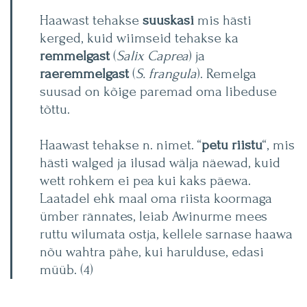
Haawast tehakse
suuskasi
mis hästi
kerged, kuid wiimseid tehakse ka
remmelgast
(
Salix Caprea
) ja
raeremmelgast
(
S. frangula
). Remelga
suusad on kõige paremad oma libeduse
tõttu.
Haawast tehakse n. nimet. “
petu riistu
“, mis
hästi walged ja ilusad wälja näewad, kuid
wett rohkem ei pea kui kaks päewa.
Laatadel ehk maal oma riista koormaga
ümber rännates, leiab Awinurme mees
ruttu wilumata ostja, kellele sarnase haawa
nõu wahtra pähe, kui harulduse, edasi
müüb. (4)