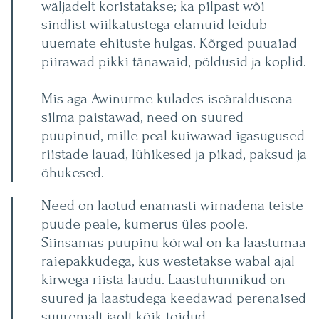
wäljadelt koristatakse; ka pilpast wõi
sindlist wiilkatustega elamuid leidub
uuemate ehituste hulgas. Kõrged puuaiad
piirawad pikki tänawaid, põldusid ja koplid.
Mis aga Awinurme külades iseäraldusena
silma paistawad, need on suured
puupinud, mille peal kuiwawad igasugused
riistade lauad, lühikesed ja pikad, paksud ja
õhukesed.
Need on laotud enamasti wirnadena teiste
puude peale, kumerus üles poole.
Siinsamas puupinu kõrwal on ka laastumaa
raiepakkudega, kus westetakse wabal ajal
kirwega riista laudu. Laastuhunnikud on
suured ja laastudega keedawad perenaised
suuremalt jaolt kõik toidud.