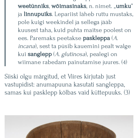
weetünniks
,
wõimasinaks
, n. nimet. „
umku
”
ja
linnupuiks
. Lepariist läheb ruttu mustaks,
pole kuigi weekindel ja sellega jääb
kuusest taha, kuid puhta maitse poolest on
ees. Paremaks peetakse
paskleppa
(
A.
incana
), sest ta püsib kauemini pealt walge
kui
sanglepp
(
A. glutinosa
), pealegi on
wiimane rabedam painutamise juures. (4)
Siiski olgu märgitud, et Viires kirjutab just
vastupidist: anumapuuna kasutati sangleppa,
samas kui pasklepp kõlbas vaid küttepuuks. (3)