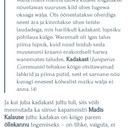
nõuetawas suuruses kild ühes tugewa
oksaga wälja. Ots õõnestatakse oherdiga
seest ära ja kinnitakse ühes teiste
laudadega, mis harilikult kadakast, lüpsiku
põhilaua külge. Waremalt oli igas talus
piima lüpsik, kuid nüüd leidub seda
muuseumi kraami erakordselt harwa
wanemates taludes.
Kadakast
(
Juniperus
Cornmunis
) tehakse kõige otsitawamad
lähkrid ja piima pütid, sest et sarnane nõu
kunagi enesest kõlwalist maiku wälja ei
anna. (4)
Ja kui juba kadakast juttu tuli, siis võib
meenutada ka siinse kapameistri
Madis
Kalause
juttu: kadakas on kõige parem
õllekannu
tegemiseks – on tihke, vaiguta, ei