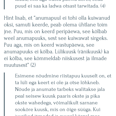
puud ei saa ka ladwa otsast tarwitada. (4)
Hint lisab, et “anumapuul ei tohi olla kuiwanud
oksi, samuti keerde, peab olema ühtlane toim
jne. Puu, mis on keerd peripäewa, see kõlbab
weel anumapuuks, sest see kuiwawat sirgeks.
Puu aga, mis on keerd wastupäewa, see
anumapuuks ei kõlba. Lülikuusk (ränikuusk) ka
ei kõlba, see kõmmeldab niiskusest ja ilmade
muutusest” (2)
Esimene nõudmine riistapuu kuuselt on, et
ta lüli ega keert ei ole ja otse lõhkneb.
Nõude ja anumate tarbeks walitakse jala
peal seisew kuusk paaris okste ja pika
okste wahedega, võimalikult sarnane
sookõre kuusk, mis on õige süüga. Kui