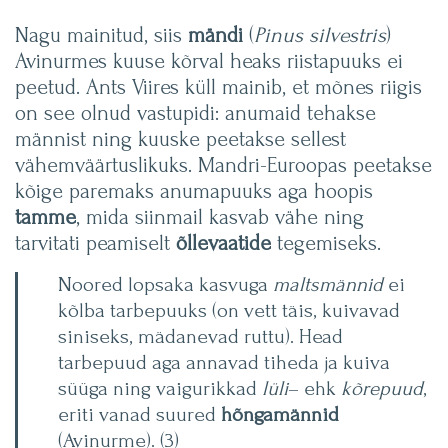
Nagu mainitud, siis
mändi
(
Pinus silvestris
)
Avinurmes kuuse kõrval heaks riistapuuks ei
peetud. Ants Viires küll mainib, et mõnes riigis
on see olnud vastupidi: anumaid tehakse
männist ning kuuske peetakse sellest
vähemväärtuslikuks. Mandri-Euroopas peetakse
kõige paremaks anumapuuks aga hoopis
tamme
, mida siinmail kasvab vähe ning
tarvitati peamiselt
õllevaatide
tegemiseks.
Noored lopsaka kasvuga
maltsmännid
ei
kõlba tarbepuuks (on vett täis, kuivavad
siniseks, mädanevad ruttu). Head
tarbepuud aga annavad tiheda ja kuiva
süüga ning vaigurikkad
lüli
– ehk
kõrepuud
,
eriti vanad suured
hõngamännid
(Avinurme). (3)