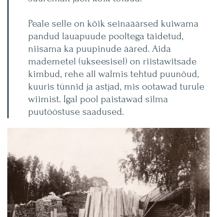
Peale selle on kõik seinaäärsed kuiwama
pandud lauapuude pooltega täidetud,
niisama ka puupinude ääred. Aida
mademetel (ukseesisel) on riistawitsade
kimbud, rehe all walmis tehtud puunõud,
kuuris tünnid ja astjad, mis ootawad turule
wiimist. Igal pool paistawad silma
puutööstuse saadused.