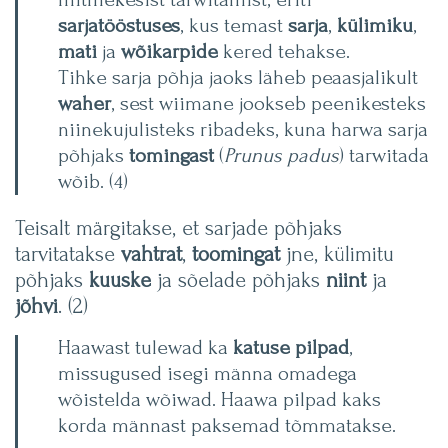
sarjatööstuses
, kus temast
sarja
,
külimiku
,
mati
ja
wõikarpide
kered tehakse.
Tihke sarja põhja jaoks läheb peaasjalikult
waher
, sest wiimane jookseb peenikesteks
niinekujulisteks ribadeks, kuna harwa sarja
põhjaks
tomingast
(
Prunus padus
) tarwitada
wõib. (4)
Teisalt märgitakse, et sarjade põhjaks
tarvitatakse
vahtrat
,
toomingat
jne, külimitu
põhjaks
kuuske
ja sõelade põhjaks
niint
ja
jõhvi
. (2)
Haawast tulewad ka
katuse pilpad
,
missugused isegi männa omadega
wõistelda wõiwad. Haawa pilpad kaks
korda männast paksemad tõmmatakse.