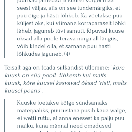
juurikad jämedad ja suurel kõrgel maa
seest väljas, siis on see tundemärgiks, et
puu õige ja hästi lõhkeb. Ka võetakse puu
küljest oks, kui viimane korrapäraselt lõhki
läheb, jaguneb tüvi samuti. Ripuvad kuuse
oksad alla poole terava nurga all längus,
võib kindel olla, et sarnane puu hästi
lõhkudes jaguneb. (4)
Teisalt aga on teada siitkandist ütlemine: “
kõre
kuusk on süü poolt `tihkemb kui malts
kuusk
,
kõre kuusel kasvavad õksad `risti
,
malts
kuusel poaris
“.
Kuuske loetakse kõige sündsamaks
materjaaliks, puuriistana püsib kaua walge,
ei wetti ruttu, ei anna enesest ka palju puu
maiku, kuna männal need omadused