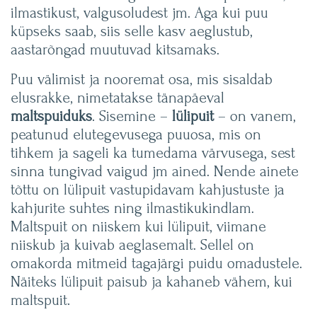
ilmastikust, valgusoludest jm. Aga kui puu
küpseks saab, siis selle kasv aeglustub,
aastarõngad muutuvad kitsamaks.
Puu välimist ja nooremat osa, mis sisaldab
elusrakke, nimetatakse tänapäeval
maltspuiduks
. Sisemine –
lülipuit
– on vanem,
peatunud elutegevusega puuosa, mis on
tihkem ja sageli ka tumedama värvusega, sest
sinna tungivad vaigud jm ained. Nende ainete
tõttu on lülipuit vastupidavam kahjustuste ja
kahjurite suhtes ning ilmastikukindlam.
Maltspuit on niiskem kui lülipuit, viimane
niiskub ja kuivab aeglasemalt. Sellel on
omakorda mitmeid tagajärgi puidu omadustele.
Näiteks lülipuit paisub ja kahaneb vähem, kui
maltspuit.