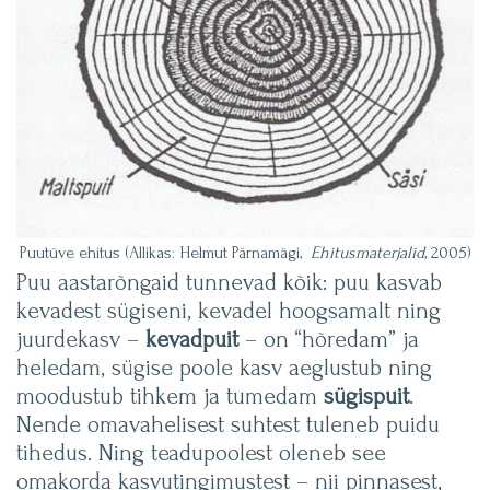
Puutüve ehitus (Allikas: Helmut Pärnamägi,
Ehitusmaterjalid
, 2005)
Puu aastarõngaid tunnevad kõik: puu kasvab
kevadest sügiseni, kevadel hoogsamalt ning
juurdekasv –
kevadpuit
– on “hõredam” ja
heledam, sügise poole kasv aeglustub ning
moodustub tihkem ja tumedam
sügispuit
.
Nende omavahelisest suhtest tuleneb puidu
tihedus. Ning teadupoolest oleneb see
omakorda kasvutingimustest – nii pinnasest,