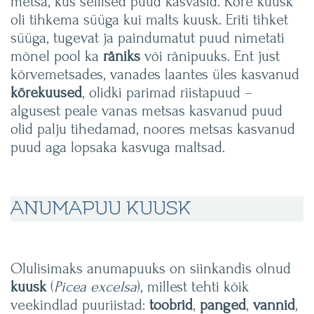
metsa, kus sellised puud kasvasid. Kõre kuusk
oli tihkema süüga kui malts kuusk. Eriti tihket
süüga, tugevat ja paindumatut puud nimetati
mõnel pool ka
räniks
või ränipuuks. Ent just
kõrvemetsades, vanades laantes üles kasvanud
kõrekuused
, olidki parimad riistapuud –
algusest peale vanas metsas kasvanud puud
olid palju tihedamad, noores metsas kasvanud
puud aga lopsaka kasvuga maltsad.
ANUMAPUU KUUSK
Olulisimaks anumapuuks on siinkandis olnud
kuusk
(
Picea excelsa
), millest tehti kõik
veekindlad puuriistad:
toobrid
,
panged
,
vannid
,