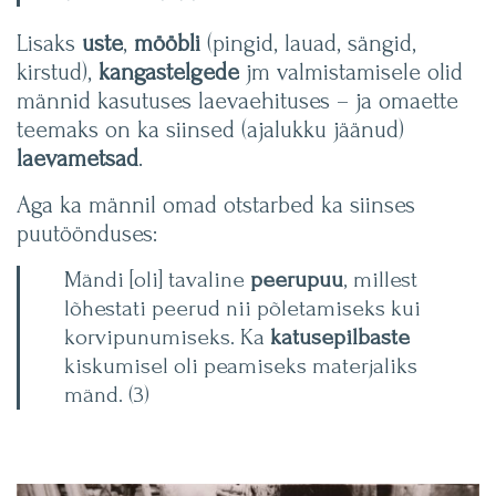
Lisaks
uste
,
mööbli
(pingid, lauad, sängid,
kirstud),
kangastelgede
jm valmistamisele olid
männid kasutuses laevaehituses – ja omaette
teemaks on ka siinsed (ajalukku jäänud)
laevametsad
.
Aga ka männil omad otstarbed ka siinses
puutöönduses:
Mändi [oli] tavaline
peerupuu
, millest
lõhestati peerud nii põletamiseks kui
korvipunumiseks. Ka
katusepilbaste
kiskumisel oli peamiseks materjaliks
mänd. (3)