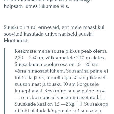
hõlpsam lumes liikumise viis.
Suuski oli turul erinevaid, ent meie maastikul
soovitati kasutada universaalseid suuski.
Mõõtudest:
Keskmise mehe suusa pikkus peab olema
2,20 —2,40 m, väiksematele 2,10 m alates.
Suusa kanna poolne osa on 16—26 sm
võrra ninaosast lühem. Suusanina paine ei
tohi olla järsk, nimelt olgu 30 sm pikkuselt
suusaninast ja tõusku 10 sm kõrgusele
lumepinnast. Keskmine suusa paine on 4
—5 sm, kui suusad vastamisi asetatud. […]
Suuskade kaal on 1,5 —2 kg. […] Suusakepp
ei tohi ulatuda kõrgemale kui suusataja