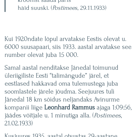
häid suuski. (
Postimees
, 29.11.1933)
Kui 1920ndate lõpul arvatakse Eestis olevat u.
6000 suusapaari, siis 1933. aastal arvatakse see
number olevat juba 15 000.
Samal aastal nenditakse Jänedal toimunud
üleriigiliste Eesti “talimängude” järel, et
eestlased hakkavad oma tulemustega juba
soomlastele järele jõudma. Seejuures tuli
Jänedal 18 km sõidus neljandaks Avinurme
kompanii liige
Leonhard Rammus
ajaga 1:09:56,
jäädes võitjale u. 1 minutiga alla. (
Postimees
,
21.02.1933)
Kusjuures 1935. aastal otsustas 29-aastane