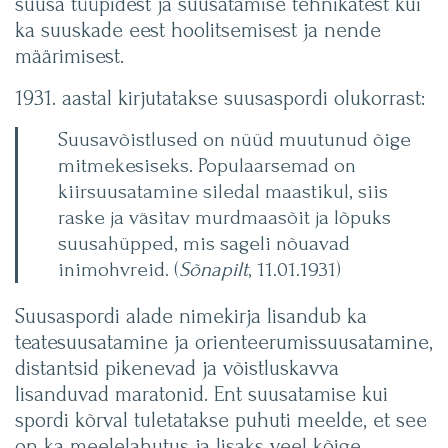
suusa tüüpidest ja suusatamise tehnikatest kui
ka suuskade eest hoolitsemisest ja nende
määrimisest.
1931. aastal kirjutatakse suusaspordi olukorrast:
Suusavõistlused on nüüd muutunud õige
mitmekesiseks. Populaarsemad on
kiirsuusatamine siledal maastikul, siis
raske ja väsitav murdmaasõit ja lõpuks
suusahüpped, mis sageli nõuavad
inimohvreid. (
Sõnapilt
, 11.01.1931)
Suusaspordi alade nimekirja lisandub ka
teatesuusatamine ja orienteerumissuusatamine,
distantsid pikenevad ja võistluskavva
lisanduvad maratonid. Ent suusatamise kui
spordi kõrval tuletatakse puhuti meelde, et see
on ka meelelahutus ja lisaks veel kõige