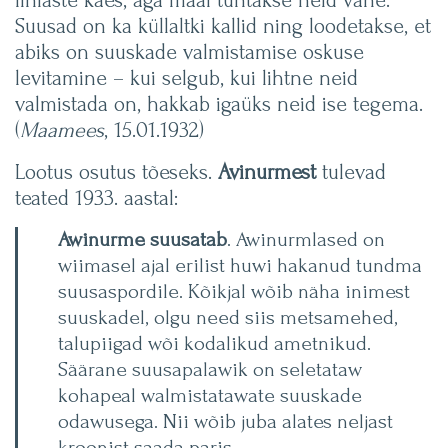
Suusad on ka küllaltki kallid ning loodetakse, et
abiks on suuskade valmistamise oskuse
levitamine – kui selgub, kui lihtne neid
valmistada on, hakkab igaüks neid ise tegema.
(
Maamees
, 15.01.1932)
Lootus osutus tõeseks.
Avinurmest
tulevad
teated 1933. aastal:
Awinurme suusatab
. Awinurmlased on
wiimasel ajal erilist huwi hakanud tundma
suusaspordile. Kõikjal wõib näha inimest
suuskadel, olgu need siis metsamehed,
talupiigad wõi kodalikud ametnikud.
Säärane suusapalawik on seletataw
kohapeal walmistatawate suuskade
odawusega. Nii wõib juba alates neljast
kroonist saada paris