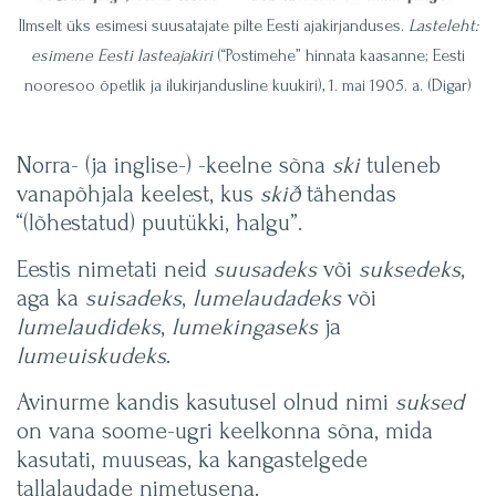
Ilmselt üks esimesi suusatajate pilte Eesti ajakirjanduses.
Lasteleht:
esimene Eesti lasteajakiri
(“Postimehe” hinnata kaasanne; Eesti
nooresoo õpetlik ja ilukirjandusline kuukiri), 1. mai 1905. a. (Digar)
Norra- (ja inglise-) -keelne sõna
ski
tuleneb
vanapõhjala keelest, kus
skið
tähendas
“(lõhestatud) puutükki, halgu”.
Eestis nimetati neid
suusadeks
või
suksedeks
,
aga ka
suisadeks
,
lumelaudadeks
või
lumelaudideks
,
lumekingaseks
ja
lumeuiskudeks
.
Avinurme kandis kasutusel olnud nimi
suksed
on vana soome-ugri keelkonna sõna, mida
kasutati, muuseas, ka kangastelgede
tallalaudade nimetusena.