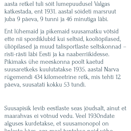
aasta retkel tuli sõit lumepuudusel Valgas
katkestada, ent 1931. aastal sõideti marsruut
juba 9 päeva, 9 tunni ja 46 minutiga läbi.
Ent lühemaid ja pikemaid suusamatku võtsid
ette nii spordiklubid kui seltsid, kooliõpilased,
üliõpilased ja muud talisportlaste seltskonnad –
risti-rästi läbi Eesti ja ka naaberriikidesse.
Pikimaks ühe meeskonna poolt kaetud
suusaretkeks kuulutatakse 1935. aastal Narva
rügemendi 434 kilomeetrine retk, mis tehti 12
päeva, suusatati kokku 53 tundi.
Suusapisik levib eestlaste seas jõudsalt, ainut et
maarahvas ei võtnud vedu. Veel 1930ndate
alguses kurdetakse, et suusamonopol on
linlaste käes, aga maal tuntakse neid vähe.