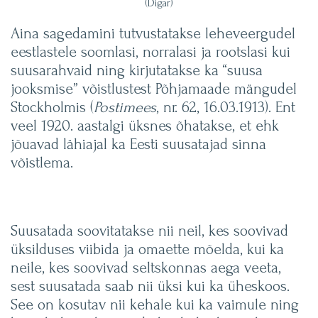
(Digar)
Aina sagedamini tutvustatakse leheveergudel
eestlastele soomlasi, norralasi ja rootslasi kui
suusarahvaid ning kirjutatakse ka “suusa
jooksmise” võistlustest Põhjamaade mängudel
Stockholmis (
Postimees
, nr. 62, 16.03.1913). Ent
veel 1920. aastalgi üksnes õhatakse, et ehk
jõuavad lähiajal ka Eesti suusatajad sinna
võistlema.
Suusatada soovitatakse nii neil, kes soovivad
üksilduses viibida ja omaette mõelda, kui ka
neile, kes soovivad seltskonnas aega veeta,
sest suusatada saab nii üksi kui ka üheskoos.
See on kosutav nii kehale kui ka vaimule ning