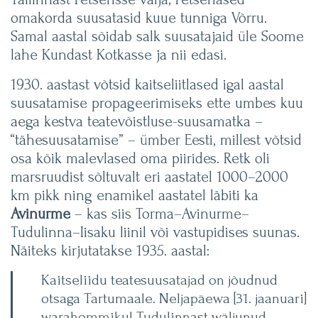
omakorda suusatasid kuue tunniga Võrru.
Samal aastal sõidab salk suusatajaid üle Soome
lahe Kundast Kotkasse ja nii edasi.
1930. aastast võtsid kaitseliitlased igal aastal
suusatamise propageerimiseks ette umbes kuu
aega kestva teatevõistluse-suusamatka –
“tähesuusatamise” – ümber Eesti, millest võtsid
osa kõik malevlased oma piirides. Retk oli
marsruudist sõltuvalt eri aastatel 1000–2000
km pikk ning enamikel aastatel läbiti ka
Avinurme
– kas siis Torma–Avinurme–
Tudulinna–Iisaku liinil või vastupidises suunas.
Näiteks kirjutatakse 1935. aastal:
Kaitseliidu teatesuusatajad on jõudnud
otsaga Tartumaale. Neljapäewa [31. jaanuari]
warahommikul Tudulinnast wäljunud