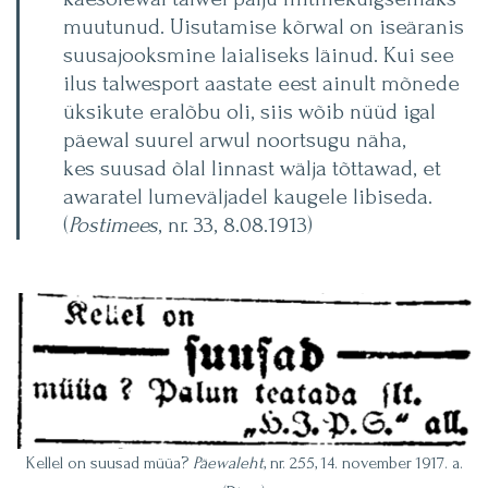
muutunud. Uisutamise kõrwal on iseäranis
suusajooksmine laialiseks läinud. Kui see
ilus talwesport aastate eest ainult mõnede
üksikute eralõbu oli, siis wõib nüüd igal
päewal suurel arwul noortsugu näha,
kes suusad õlal linnast wälja tõttawad, et
awaratel lumeväljadel kaugele libiseda.
(
Postimees
, nr. 33, 8.08.1913)
Kellel on suusad müüa?
Päewaleht
, nr. 255, 14. november 1917. a.