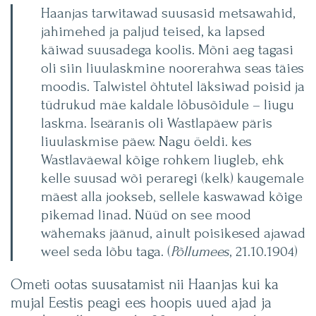
Haanjas tarwitawad suusasid metsawahid,
jahimehed ja paljud teised, ka lapsed
käiwad suusadega koolis. Mõni aeg tagasi
oli siin liuulaskmine noorerahwa seas täies
moodis. Talwistel õhtutel läksiwad poisid ja
tüdrukud mäe kaldale lõbusõidule – liugu
laskma. Iseäranis oli Wastlapäew päris
liuulaskmise päew. Nagu öeldi. kes
Wastlaväewal kõige rohkem liugleb, ehk
kelle suusad wõi peraregi (kelk) kaugemale
mäest alla jookseb, sellele kaswawad kõige
pikemad linad. Nüüd on see mood
wähemaks jäänud, ainult poisikesed ajawad
weel seda lõbu taga. (
Põllumees
, 21.10.1904)
Ometi ootas suusatamist nii Haanjas kui ka
mujal Eestis peagi ees hoopis uued ajad ja