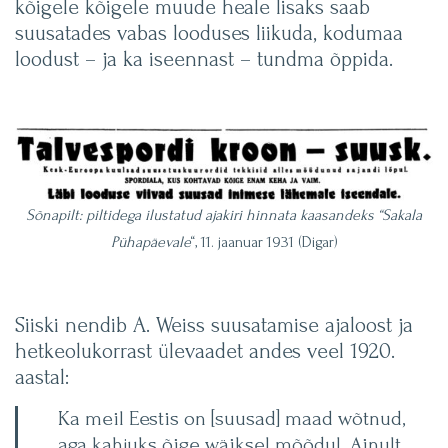
kõigele kõigele muude heale lisaks saab
suusatades vabas looduses liikuda, kodumaa
loodust – ja ka iseennast – tundma õppida.
Sõnapilt: piltidega ilustatud ajakiri hinnata kaasandeks “Sakala
Pühapäevale
“, 11. jaanuar 1931 (Digar)
Siiski nendib A. Weiss suusatamise ajaloost ja
hetkeolukorrast ülevaadet andes veel 1920.
aastal:
Ka meil Eestis on [suusad] maad wõtnud,
aga kahjuks õige wäiksel mõõdul. Ainult