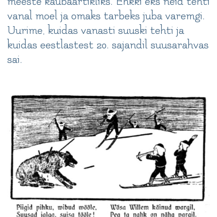
meeste kaubaartikliks. Ehkki eks neid tehti
vanal moel ja omaks tarbeks juba varemgi.
Uurime, kuidas vanasti suuski tehti ja
kuidas eestlastest 20. sajandil suusarahvas
sai.