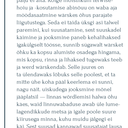
palju ei aita. Kõige mõistlikum terwise-
hoiu ja -kosutamise abinõuu on waba aja
möödasaatmine wärskes õhus parajate
liigutustega. Seda ei täida üksgi asi talwel
paremini, kui suusatamine, sest suuskadel
käimine ja jooksmine paneb kehalihaksed
igakülgselt töösse, sunnib sügawalt wärsket
õhku ka kopsu alumiste osadega hingama,
mis kopsu, rinna ja lihaksed tugewaks teeb
ja werd wärskendab. Selle juures on
ta ülendawaks lõbuks selle poolest, et ta
mitte ühe koha pääl keerlema ei sunni,
nagu näit. uiskudega jooksmine mõnel
jääplatsil — linnas wõrdlemisi halwa õhu
käes, waid linnuwabaduse awab üle lume-
lagendikkude metsa ja igale poole suure
kiirusega minna, kuhu muidu jälgegi ei
käi. Sest suusad kannawad suusatajat lausa