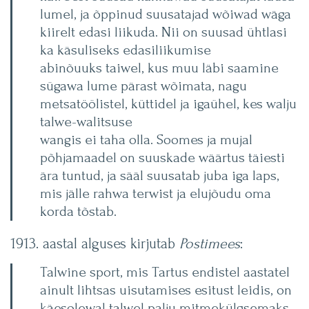
lumel, ja õppinud suusatajad wõiwad wäga
kiirelt edasi liikuda. Nii on suusad ühtlasi
ka käsuliseks edasiliikumise
abinõuuks taiwel, kus muu läbi­ saamine
sügawa lume pärast wõimata, nagu
metsatöölistel, küttidel ja igaühel, kes walju
talwe-walitsuse
wangis ei taha olla. Soomes ja mujal
põhjamaadel on suuskade wäärtus täiesti
ära tuntud, ja sääl suusatab juba iga laps,
mis jälle rahwa terwist ja elujõudu oma
korda tõstab.
1913. aastal alguses kirjutab
Postimees
:
Talwine sport, mis Tartus endistel aastatel
ainult lihtsas uisutamises esitust leidis, on
käesolewal talwel palju mitmekülgsemaks