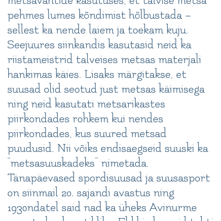
metsavahtide kasutuses, et talvise metsa
pehmes lumes kõndimist hõlbustada –
sellest ka nende laiem ja toekam kuju.
Seejuures siinkandis kasutasid neid ka
riistameistrid talveises metsas materjali
hankimas käies. Lisaks märgitakse, et
suusad olid seotud just metsas käimisega
ning neid kasutati metsarikastes
piirkondades rohkem kui nendes
piirkondades, kus suured metsad
puudusid. Nii võiks endisaegseid suuski ka
“metsasuuskadeks” nimetada.
Tänapäevased spordisuusad ja suusasport
on siinmail 20. sajandi avastus ning
1930ndatel said nad ka üheks Avinurme