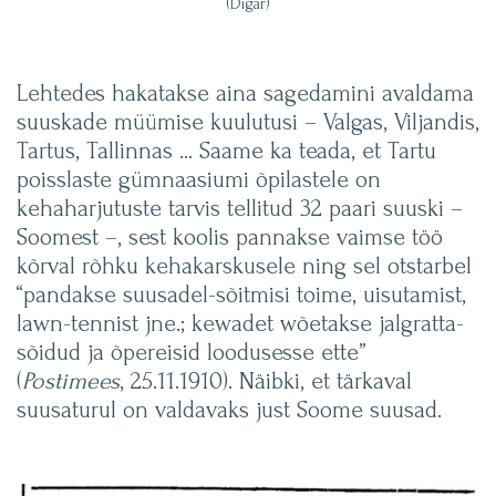
(Digar)
Lehtedes hakatakse aina sagedamini avaldama
suuskade müümise kuulutusi – Valgas, Viljandis,
Tartus, Tallinnas … Saame ka teada, et Tartu
poisslaste gümnaasiumi õpilastele on
kehaharjutuste tarvis tellitud 32 paari suuski –
Soomest –, sest koolis pannakse vaimse töö
kõrval rõhku kehakarskusele ning sel otstarbel
“pandakse suusadel-sõitmisi toime, uisutamist,
lawn-tennist jne.; kewadet wõetakse jalgratta-
sõidud ja õpereisid loodusesse ette”
(
Postimees
, 25.11.1910). Näibki, et tärkaval
suusaturul on valdavaks just Soome suusad.