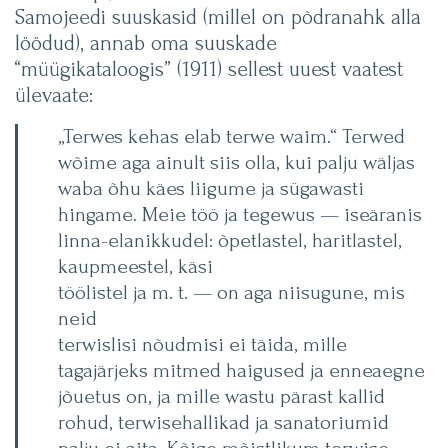
Samojeedi suuskasid (millel on põdranahk alla
löödud), annab oma suuskade
“müügikataloogis” (1911) sellest uuest vaatest
ülevaate:
„Terwes kehas elab terwe waim.“ Terwed
wõime aga ainult siis olla, kui palju wäljas
waba õhu käes liigume ja sügawasti
hingame. Meie töö ja tegewus — iseäranis
linna-elanikkudel: õpetlastel, haritlastel,
kaupmeestel, käsi­
töölistel ja m. t. — on aga niisugune, mis
neid
terwislisi nõudmisi ei täida, mille
tagajärjeks mitmed haigused ja enneaegne
jõuetus on, ja mille wastu pärast kallid
rohud, terwisehallikad ja sanatoriumid