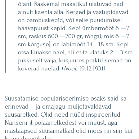
õlani. Raskemal maastikul ulatuvad nad
ainult kaenla alla. Kerged ja vastupidavad
on bambuskepid, või selle puudumisel
haavapuust kepid. Kepi ümbermõõt 6 —7
sm, raskus 600 —700 gr; rõngal, mis 6 —7
sm kõrguse], on läbimõõt 14—18 sm. Kepi
otsa lüüakse nael, nii et ta ulatuks 2 —3 sm
pikkuselt välja, kusjuures praktilisemad on
kõverad naelad. (
Nool
, 19.12.1931)
Suusatamise populariseerimise osaks said ka
erinevad – ja omajagu muljetavaldavad –
suusaretked. Olid need nüüd inspireeritud
Nanseni jt polaarretkedest või muust, aga
mastaapsed suusamatkad olid moes nii siin kui
ka naabeeriikides.