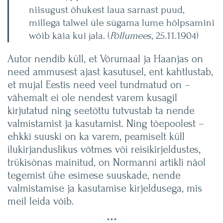
niisugust õhukest laua sarnast puud,
millega talwel üle sügama lume hõlpsamini
wõib käia kui jala. (
Põllumees
, 25.11.1904)
Autor nendib küll, et Võrumaal ja Haanjas on
need ammusest ajast kasutusel, ent kahtlustab,
et mujal Eestis need veel tundmatud on –
vähemalt ei ole nendest varem kusagil
kirjutatud ning seetõttu tutvustab ta nende
valmistamist ja kasutamist. Ning tõepoolest –
ehkki suuski on ka varem, peamiselt küll
ilukirjanduslikus võtmes või reisikirjeldustes,
trükisõnas mainitud, on Normanni artikli näol
tegemist ühe esimese suuskade, nende
valmistamise ja kasutamise kirjeldusega, mis
meil leida võib.
***