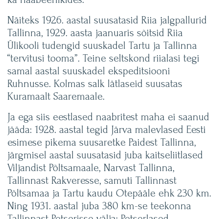
Näiteks 1926. aastal suusatasid Riia jalgpallurid
Tallinna, 1929. aasta jaanuaris sõitsid Riia
Ülikooli tudengid suuskadel Tartu ja Tallinna
“tervitusi tooma”. Teine seltskond riialasi tegi
samal aastal suuskadel ekspeditsiooni
Ruhnusse. Kolmas salk lätlaseid suusatas
Kuramaalt Saaremaale.
Ja ega siis eestlased naabritest maha ei saanud
jääda: 1928. aastal tegid Järva malevlased Eesti
esimese pikema suusaretke Paidest Tallinna,
järgmisel aastal suusatasid juba kaitseliitlased
Viljandist Põltsamaale, Narvast Tallinna,
Tallinnast Rakveresse, samuti Tallinnast
Põltsamaa ja Tartu kaudu Otepääle ehk 230 km.
Ning 1931. aastal juba 380 km-se teekonna
Tallinnast Petserisse välja; Petserlased