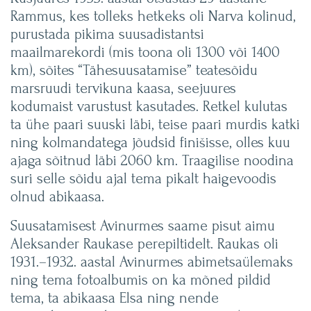
Rammus, kes tolleks hetkeks oli Narva kolinud,
purustada pikima suusadistantsi
maailmarekordi (mis toona oli 1300 või 1400
km), sõites “Tähesuusatamise” teatesõidu
marsruudi tervikuna kaasa, seejuures
kodumaist varustust kasutades. Retkel kulutas
ta ühe paari suuski läbi, teise paari murdis katki
ning kolmandatega jõudsid finišisse, olles kuu
ajaga sõitnud läbi 2060 km. Traagilise noodina
suri selle sõidu ajal tema pikalt haigevoodis
olnud abikaasa.
Suusatamisest Avinurmes saame pisut aimu
Aleksander Raukase perepiltidelt. Raukas oli
1931.–1932. aastal Avinurmes abimetsaülemaks
ning tema fotoalbumis on ka mõned pildid
tema, ta abikaasa Elsa ning nende