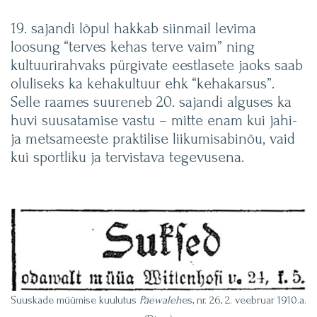
19. sajandi lõpul hakkab siinmail levima
loosung “terves kehas terve vaim” ning
kultuurirahvaks pürgivate eestlasete jaoks saab
oluliseks ka kehakultuur ehk “kehakarsus”.
Selle raames suureneb 20. sajandi alguses ka
huvi suusatamise vastu – mitte enam kui jahi-
ja metsameeste praktilise liikumisabinõu, vaid
kui sportliku ja tervistava tegevusena.
Suuskade müümise kuulutus
Päewaleh
es, nr. 26, 2. veebruar 1910.a.