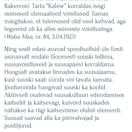
Rakveres). Tartu “Kalew” korraldas isegi
esimesed ülemaalised võistlused. Samas
märgitakse, et tulemused olid veel kehvad, aga
tegemist oli ka alles esimeste võistlustega.
(
Waba Maa
, nr. 84, 3.04.1921)
Ning sealt edasi asuvad spordiseltsid üle Eesti
usinamalt endale (Soomest) suuski tellima,
suusavõistluseid ja suusapäevi korraldama.
Hoogsalt avatakse linnades ka suusajaamu,
kust suuski saab üürida või tasuta laenata.
Jõudumööda hangivad suuski ka koolid.
Aktiivselt osalevad suusakultuuri edendamises
kaitseliit ja kaitsevägi, kuivõrd suuskades
nähakse ka riigi kaitsevõime olulist elementi.
Suusad saavad alla ka piirivalvajad ja
postiljonid.