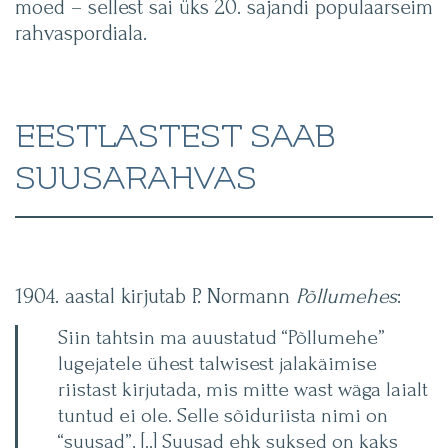
moed – sellest sai üks 20. sajandi populaarseim
rahvaspordiala.
EESTLASTEST SAAB
SUUSARAHVAS
1904. aastal kirjutab P. Normann
Põllumehes
:
Siin tahtsin ma auustatud “Põllumehe”
lugejatele ühest talwisest jalakäimise
riistast kirjutada, mis mitte wast wäga laialt
tuntud ei ole. Selle sõiduriista nimi on
“suusad”, [..] Suusad ehk suksed on kaks