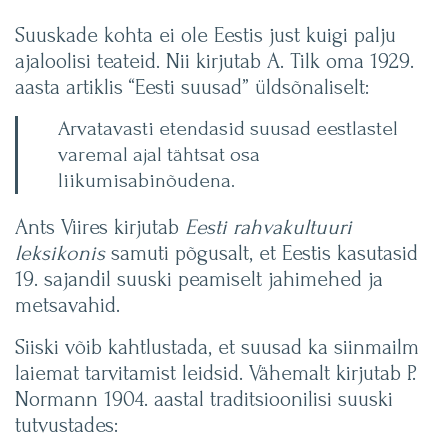
Suuskade kohta ei ole Eestis just kuigi palju
ajaloolisi teateid. Nii kirjutab A. Tilk oma 1929.
aasta artiklis “Eesti suusad” üldsõnaliselt:
Arvatavasti etendasid suusad eestlastel
varemal ajal tähtsat osa
liikumisabinõudena.
Ants Viires kirjutab
Eesti rahvakultuuri
leksikonis
samuti põgusalt, et Eestis kasutasid
19. sajandil suuski peamiselt jahimehed ja
metsavahid.
Siiski võib kahtlustada, et suusad ka siinmailm
laiemat tarvitamist leidsid. Vähemalt kirjutab P.
Normann 1904. aastal traditsioonilisi suuski
tutvustades: