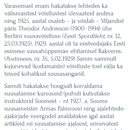
Varasemast enam hakatakse lehtedes ka
välismaistest võistlustest ülevaateid andma
ning 1925. aastal osaleb – ja võidab – Viljandist
päris Theodor Andresson (1900–1994) ühe
Berliini suusavõistluse (
Eesti Spordileht
, nr. 12,
25.03.1925). 1929. aastal oli ta eestvedajaks Eesti
esimese suusahüppemäe ehitamisel Rakveres.
(
Postimees
, nr. 35, 5.02.1929) Samm-sammult
kujunevad (kodumaiste) võistluste toel välja ka
teised kohalikud suusasangarid.
Samuti hakatakse hoogsalt korraldama
suusatamise kursuseid (puhuti kutsutakse
instruktorid Soomest – nt 1927. a. Soome
suusameister Armas Palmroos) ning ajalehtede-
ajakirjade veergudel avaldatakse igal aastal
artikleid nii suusatamise ajaloost, erinevatest