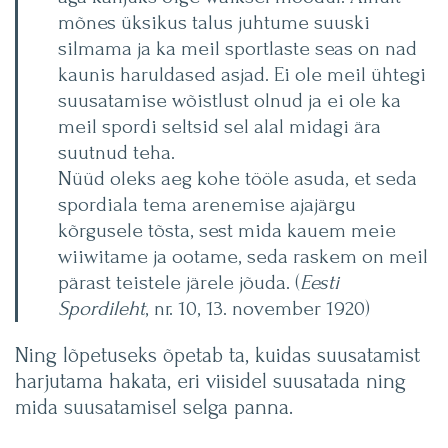
mõnes üksikus talus juhtume suuski
silmama ja ka meil sportlaste seas on nad
kaunis haruldased asjad. Ei ole meil ühtegi
suusatamise wõistlust olnud ja ei ole ka
meil spordi seltsid sel alal midagi ära
suutnud teha.
Nüüd oleks aeg kohe tööle asuda, et seda
spordiala tema arenemise ajajärgu
kõrgusele tõsta, sest mida kauem meie
wiiwitame ja ootame, seda raskem on meil
pärast teistele järele jõuda. (
Eesti
Spordileht
, nr. 10, 13. november 1920)
Ning lõpetuseks õpetab ta, kuidas suusatamist
harjutama hakata, eri viisidel suusatada ning
mida suusatamisel selga panna.