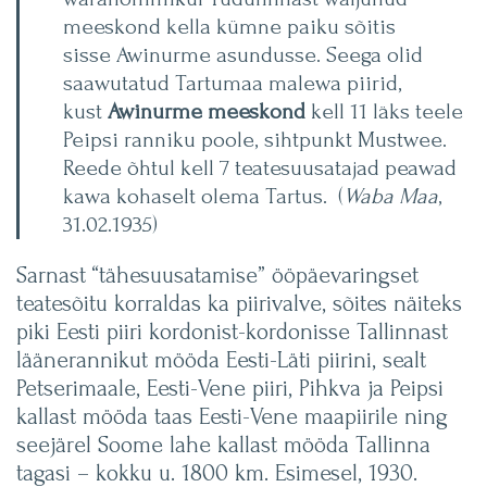
meeskond kella kümne paiku sõitis
sisse Awinurme asundusse. Seega olid
saawutatud Tartumaa malewa piirid,
kust
Awinurme
meeskond
kell 11 läks teele
Peipsi ranniku poole, sihtpunkt Mustwee.
Reede õhtul kell 7 teatesuusatajad peawad
kawa kohaselt olema Tartus. (
Waba Maa
,
31.02.1935)
Sarnast “tähesuusatamise” ööpäevaringset
teatesõitu korraldas ka piirivalve, sõites näiteks
piki Eesti piiri kordonist-kordonisse Tallinnast
läänerannikut mööda Eesti-Läti piirini, sealt
Petserimaale, Eesti-Vene piiri, Pihkva ja Peipsi
kallast mööda taas Eesti-Vene maapiirile ning
seejärel Soome lahe kallast mööda Tallinna
tagasi – kokku u. 1800 km. Esimesel, 1930.