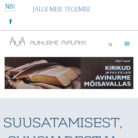
Skip
NB!
JÄLGI MEIE TEGEMISI
to
content
Avinurme Ajavakk
SUUSATAMISEST,