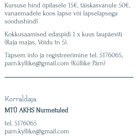
Kursuse hind õpilasele 15€, täiskasvanule 50€,
vanaemadele koos lapse või lapselapsega
soodushind!
Kokkusaamised edaspidi 1 x kuus laupäeviti
(Raja majas, Võidu tn 5).
Täpsem info ja registreerimine tel. 5176065,
parn.kyllike@gmail.com (Küllike Pärn)
Korraldaja:
MTÜ AKHS Nurmetuled
tel. 5176065
parn.kyllike@gmail.com