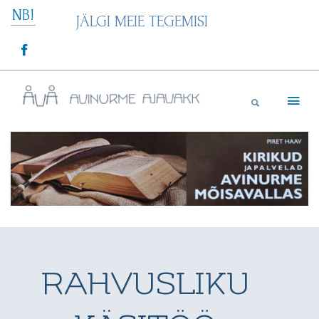
Skip
NB!
JÄLGI MEIE TEGEMISI
to
content
Avinurme Ajavakk
RAHVUSLIKU