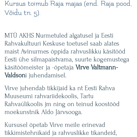
Kursus toimub Raja majas (end. Raja pood,
Võidu tn. 5).
MTÜ AKHS Nurmetuled algatusel ja Eesti
Rahvakultuuri Keskuse toetusel saab alates
maist Avinurmes õppida rahvuslikku käsitööd
Eesti ühe silmapaistvama, suurte kogemustega
käsitöömeister ja -õpetaja
Virve Valtmann-
Valdson
i juhendamisel.
Virve juhendab tikkijaid ka nt Eesti Rahva
Muuseumi rahvariidekoolis, Tartu
Rahvaülikoolis jm ning on teinud koostööd
moekunstnik Aldo Järvsooga.
Kursusel õpetab Virve meile erinevad
tikkimistehnikaid ja rahvuslikke tikandeid,