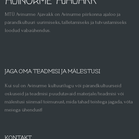
MTÜ Avinurme Ajavakk on Avinurme piirkonna ajaloo ja
pärandkultuuri uurimiseks, talletamiseks ja tutvustamiseks
loodud vabaühendus.
JAGA OMA TEADMISI JA MÄLESTUSI
Kui sul on Avinurme kultuurilugu või pärandkultuurseid
oskuseid ja teadmisi puudutavaid materjale/teadmisi või
mälestusi siinmail toimunust, mida tahad teistega jagada, võta
meiega ühendust!
KONTAKT