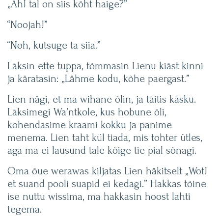
„Ah! tal on siis kõht haige?”
“Noojah!”
“Noh, kutsuge ta siia.”
Läksin ette tuppa, tõmmasin Lienu kiäst kinni
ja käratasin: „Lähme kodu, kõhe paergast.”
Lien nägi, et ma wihane õlin, ja täitis käsku.
Läksimegi Wa’ntkole, kus hobune õli,
kohendasime kraami kokku ja panime
menema. Lien taht kül tiada, mis tohter ütles,
aga ma ei lausund tale kõige tie pial sõnagi.
Oma õue werawas kiljatas Lien häkitselt „Wot!
et suand pooli suapid ei kedagi.” Hakkas tõine
ise nuttu wissima, ma hakkasin hoost lahti
tegema.