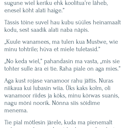
sugune wiel keriku ehk koolitua’re läheb,
enesel kõht alati haige.”
Tässis tõine suvel hau kubu süüles heinamaalt
kodu, sest saadik alati naba näpis.
„Kuule wanamees, ma tulen kua Mustwe, wie
minu tohtrile; hüva et miele tuletasid.”
„No keda wiel,” pahandasin ma vasta, „mis sie
tohter sulle ära ei tie. Raha piale on aga mies.”
Aga kust rojase vanamoor rahu jättis. Nuras
niikaua kui lubasin wiia. Üks kaks kolm, oli
wanamoor riides ja kõks, minu kõrwas suanis,
nagu mõni noorik. Nõnna siis sõidime
menema.
Tie pial mõtlesin järele, kuda ma pienemalt