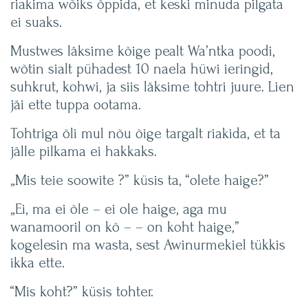
riakima wõiks õppida, et keski minuda pilgata
ei suaks.
Mustwes läksime kõige pealt Wa’ntka poodi,
wõtin sialt pühadest 10 naela hüwi ieringid,
suhkrut, kohwi, ja siis läksime tohtri juure. Lien
jäi ette tuppa ootama.
Tohtriga õli mul nõu õige targalt riakida, et ta
jälle pilkama ei hakkaks.
„Mis teie soowite ?” küsis ta, “olete haige?”
„Ei, ma ei õle – ei ole haige, aga mu
wanamooril on kõ – – on koht haige,”
kogelesin ma wasta, sest Awinurmekiel tükkis
ikka ette.
“Mis koht?” küsis tohter.