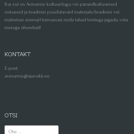
Kui sul on Avinurme kultuurilugu või pärandkultuurseid
oskuseid ja teadmisi puudutavaid materjale/teadmisi või
mälestusi siinmail toimunust, mida tahad teistega jagada, võta
meiega ühendust!
KONTAKT
E-post:
avinurme@ajavakk.ee
OTSI
Otsi: