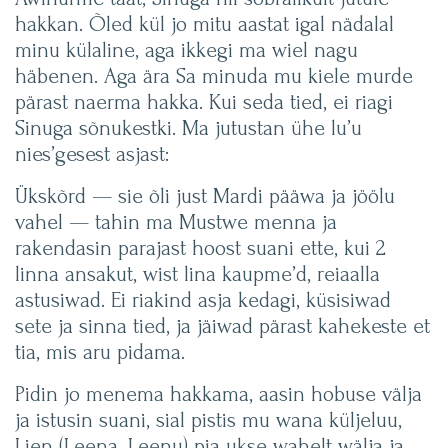
hakkan. Õled kül jo mitu aastat igal nädalal
minu külaline, aga ikkegi ma wiel nagu
häbenen. Aga ära Sa minuda mu kiele murde
pärast naerma hakka. Kui seda tied, ei riagi
Sinuga sõnukestki. Ma jutustan ühe lu’u
nies’gesest asjast:
Ükskõrd — sie õli just Mardi pääwa ja jöölu
vahel — tahin ma Mustwe menna ja
rakendasin parajast hoost suani ette, kui 2
linna ansakut, wist lina kaupme’d, reiaalla
astusiwad. Ei riakind asja kedagi, küsisiwad
sete ja sinna tied, ja jäiwad pärast kahekeste et
tia, mis aru pidama.
Pidin jo menema hakkama, aasin hobuse välja
ja istusin suani, sial pistis mu wana küljeluu,
Lien (Leena, Leenu) pia ukse wahelt wälja ja