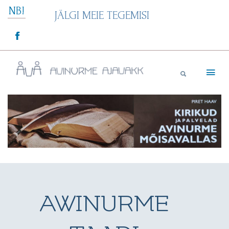
Skip
NB!
JÄLGI MEIE TEGEMISI
to
content
Avinurme Ajavakk
AWINURME