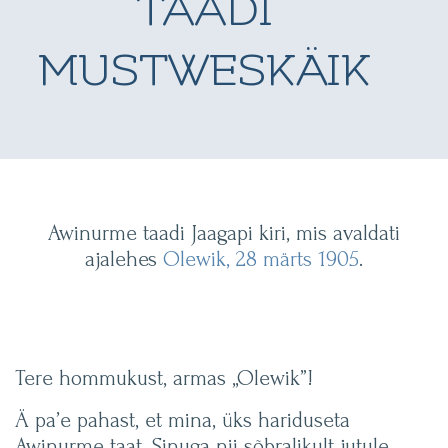
TAADI
MUSTWESKÄIK
Awinurme taadi Jaagapi kiri, mis avaldati
ajalehes
Olewik, 28 märts 1905
.
Tere hommukust, armas „Olewik”!
Ä pa’e pahast, et mina, üks hariduseta
Awinurme taat, Sinuga nii sõbralikult jutule