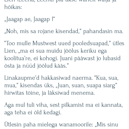
hõikas:
„Jaagap ae, Jaagap !“
„Noh, mis sa rojane kisendad,” pahandasin ma.
“Too mulle Mustwest uued pooledsuapad,” ütles
Lien, „ma ei sua muidu jöölus keriku ega
koolitua’re, ei kohogi. Juani pääwast jo lubasid
õsta ja nüüd jöölud kääs.”
Linakaupme’d hakkasiwad naerma. “Kua, sua,
mua,” kisendas üks, „Juan, suan, suapa siarg”
hirwitas tõine, ja läksiwad menema.
Aga mul tuli viha, sest pilkamist ma ei kannata,
aga teha ei õld kedagi.
Ütlesin paha mielega wanamoorile: „Mis sinu