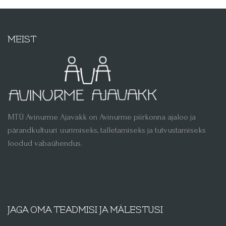
MEIST
MTÜ Avinurme Ajavakk on Avinurme piirkonna ajaloo ja
pärandkultuuri uurimiseks, talletamiseks ja tutvustamiseks
loodud vabaühendus.
JAGA OMA TEADMISI JA MÄLESTUSI