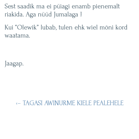
Sest saadik ma ei püiagi enamb pienemalt
riakida. Aga nüüd Jumalaga !
Kui “Olewik” lubab, tulen ehk wiel mõni kord
waatama.
Jaagap.
‹– TAGASI AWINURME KIELE PEALEHELE