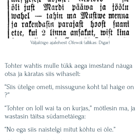
Väljalõige ajalehest
Olewik
(allikas: Digar)
Tohter wahtis mulle tükk aega imestand näuga
otsa ja käratas siis wihaselt:
“Siis ütelge ometi, missugune koht tal haige on
?”
“Tohter on loll wai ta on kurjas,” mõtlesin ma, ja
wastasin täitsa südametäiega:
“No ega siis naistelgi mitut kõhtu ei õle.”