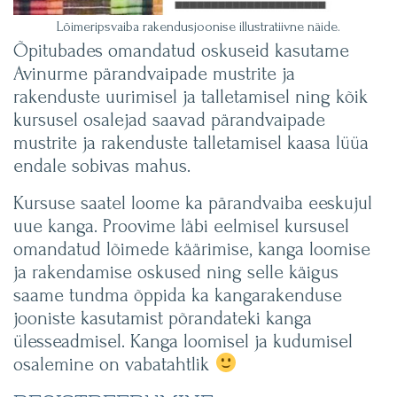
Lõimeripsvaiba rakendusjoonise illustratiivne näide.
Õpitubades omandatud oskuseid kasutame
Avinurme pärandvaipade mustrite ja
rakenduste uurimisel ja talletamisel ning kõik
kursusel osalejad saavad pärandvaipade
mustrite ja rakenduste talletamisel kaasa lüüa
endale sobivas mahus.
Kursuse saatel loome ka pärandvaiba eeskujul
uue kanga. Proovime läbi eelmisel kursusel
omandatud lõimede käärimise, kanga loomise
ja rakendamise oskused ning selle käigus
saame tundma õppida ka kangarakenduse
jooniste kasutamist põrandateki kanga
ülesseadmisel. Kanga loomisel ja kudumisel
osalemine on vabatahtlik