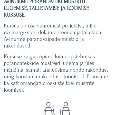
AVINURME PÕRANDATEKI MUSTRITE
LUGEMISE, TALLETAMISE JA LOOMISE
KURSUSE.
Kursus on osa suuremast projektist, mille
eesmärgiks on dokumenteerida ja talletada
Avinurme pärandvaipade mustrid ja
rakendused.
Kursuse käigus õpime lõimeripstehnikas
põrandatekkide mustreid lugema ja üles
märkima, samuti analüüsima nende rakendust
ning koostama rakenduse jooniseid. Proovime
ka kätt omandatud oskuste toel mustrite
loomisel.