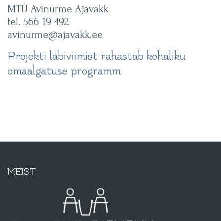
MTÜ Avinurme Ajavakk
tel. 566 19 492
avinurme@ajavakk.ee
Projekti läbiviimist rahastab kohaliku
omaalgatuse programm.
MEIST