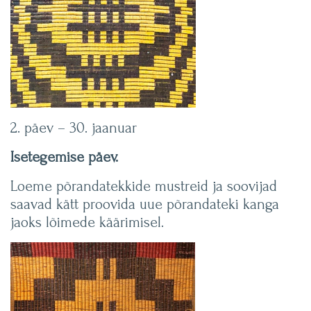
E
K
I
M
U
2. päev – 30. jaanuar
S
Isetegemise päev.
T
Loeme põrandatekkide mustreid ja soovijad
R
saavad kätt proovida uue põrandateki kanga
jaoks lõimede käärimisel.
I
K
U
R