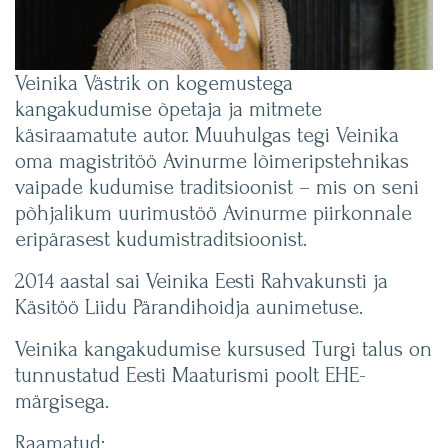
Veinika Västrik on kogemustega
kangakudumise õpetaja ja mitmete
käsiraamatute autor. Muuhulgas tegi Veinika
oma magistritöö Avinurme lõimeripstehnikas
vaipade kudumise traditsioonist – mis on seni
põhjalikum uurimustöö Avinurme piirkonnale
eripärasest kudumistraditsioonist.
2014 aastal sai Veinika Eesti Rahvakunsti ja
Käsitöö Liidu Pärandihoidja aunimetuse.
Veinika kangakudumise kursused Turgi talus on
tunnustatud Eesti Maaturismi poolt EHE-
märgisega.
Raamatud: