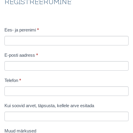
REGISTREERUMINE
Ees- ja perenimi
*
R
E
G
E-posti aadress
*
I
S
Telefon
*
T
R
Kui soovid arvet, täpsusta, kellele arve esitada
E
E
Muud märkused