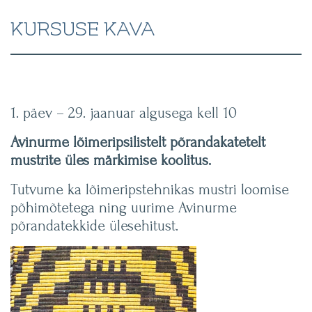
R
KURSUSE KAVA
M
E
P
1. päev – 29. jaanuar algusega kell 10
Õ
Avinurme lõimeripsilistelt põrandakatetelt
R
mustrite üles märkimise koolitus.
A
Tutvume ka lõimeripstehnikas mustri loomise
N
põhimõtetega ning uurime Avinurme
põrandatekkide ülesehitust.
D
A
T