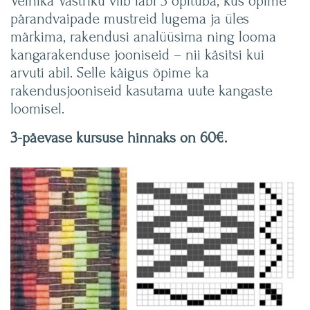
Veinika Västriku viib läbi 3 õpituba, kus õpime
pärandvaipade mustreid lugema ja üles
märkima, rakendusi analüüsima ning looma
kangarakenduse jooniseid – nii käsitsi kui
arvuti abil. Selle käigus õpime ka
rakendusjooniseid kasutama uute kangaste
loomisel.
3-päevase kursuse hinnaks on 60€.