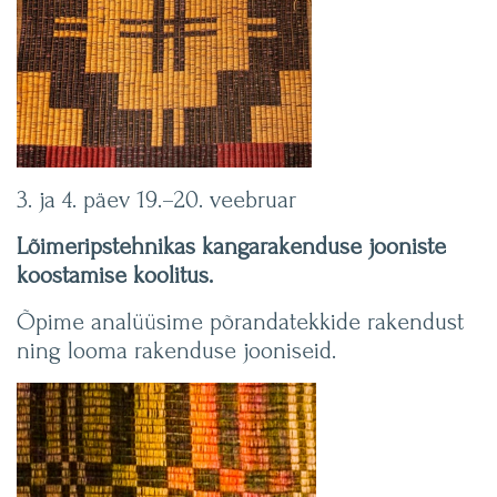
S
U
S
E
3. ja 4. päev 19.–20. veebruar
L
Lõimeripstehnikas kangarakenduse jooniste
E
koostamise koolitus.
Õpime analüüsime põrandatekkide rakendust
ning looma rakenduse jooniseid.