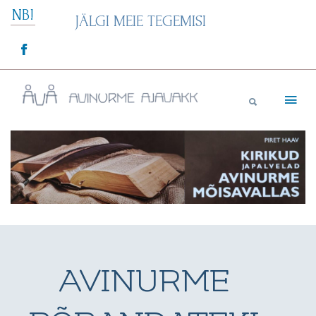
Skip
NB!
JÄLGI MEIE TEGEMISI
to
content
Avinurme Ajavakk
AVINURME