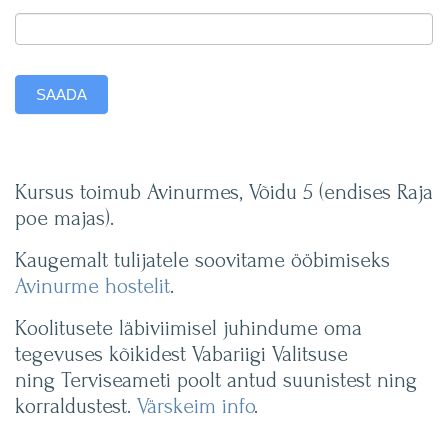
R
U
M
SAADA
I
N
Kursus toimub Avinurmes, Võidu 5 (endises Raja
E
poe majas).
A
Kaugemalt tulijatele soovitame ööbimiseks
Avinurme hostelit
.
V
Koolitusete läbiviimisel juhindume oma
I
tegevuses kõikidest Vabariigi Valitsuse
N
ning Terviseameti poolt antud suunistest ning
korraldustest.
Värskeim info
.
U